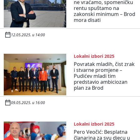
ne vraćamo, spomeničku
rentu spuštamo na
zakonski minimum – Brod
mora disati
12.05.2025. u 14:00
Lokalni izbori 2025
Povratak mladih, čist zrak
i stvarne promjene –
Pudićev mladi tim
predstavio ambiciozan
plan za Brod
09.05.2025. u 16:00
Lokalni izbori 2025
Pero Veočić: Besplatna
članarina za svu djecu u