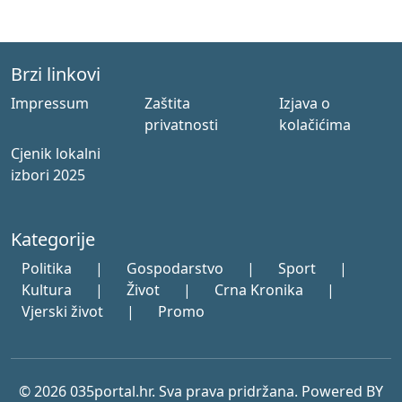
Brzi linkovi
Impressum
Zaštita
Izjava o
privatnosti
kolačićima
Cjenik lokalni
izbori 2025
Kategorije
Politika
|
Gospodarstvo
|
Sport
|
Kultura
|
Život
|
Crna Kronika
|
Vjerski život
|
Promo
© 2026 035portal.hr. Sva prava pridržana. Powered BY