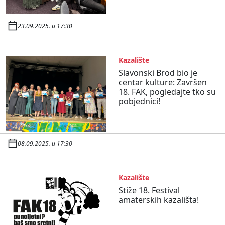
23.09.2025. u 17:30
Kazalište
Slavonski Brod bio je
centar kulture: Završen
18. FAK, pogledajte tko su
pobjednici!
08.09.2025. u 17:30
Kazalište
Stiže 18. Festival
amaterskih kazališta!