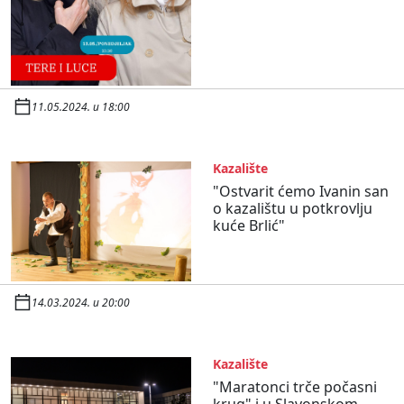
11.05.2024. u 18:00
Kazalište
"Ostvarit ćemo Ivanin san
o kazalištu u potkrovlju
kuće Brlić"
14.03.2024. u 20:00
Kazalište
"Maratonci trče počasni