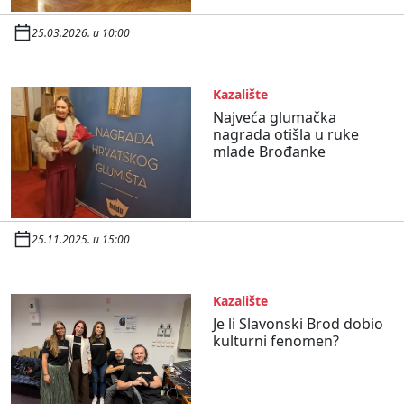
25.03.2026. u 10:00
Kazalište
Najveća glumačka
nagrada otišla u ruke
mlade Brođanke
25.11.2025. u 15:00
Kazalište
Je li Slavonski Brod dobio
kulturni fenomen?