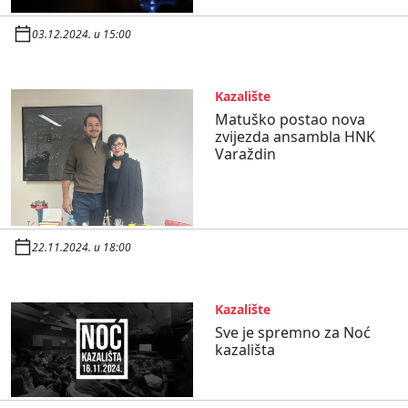
03.12.2024. u 15:00
Kazalište
Matuško postao nova
zvijezda ansambla HNK
Varaždin
22.11.2024. u 18:00
Kazalište
Sve je spremno za Noć
kazališta