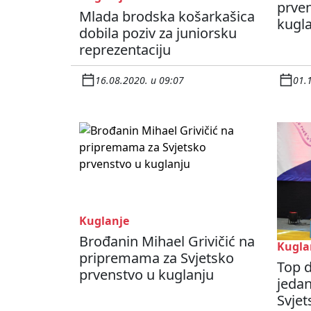
prve
Mlada brodska košarkašica
kugl
dobila poziv za juniorsku
reprezentaciju
16.08.2020. u 09:07
01.
Kuglanje
Brođanin Mihael Grivičić na
Kugla
pripremama za Svjetsko
Top d
prvenstvo u kuglanju
jedan
Svjet