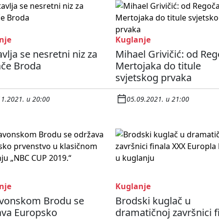
nje
Kuglanje
vlja se nesretni niz za
Mihael Grivičić: od Reg
ače Broda
Mertojaka do titule
svjetskog prvaka
11.2021. u 20:00
05.09.2021. u 21:00
nje
Kuglanje
avonskom Brodu se
Brodski kuglač u
ava Europsko
dramatičnoj završnici f