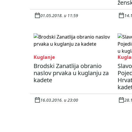
žens
01.05.2018. u 11:59
14.
Kuglanje
Kugla
Brodski Zanatlija obranio
Slav
naslov prvaka u kuglanju za
Poje
kadete
Hrvat
kade
16.03.2016. u 23:00
28.