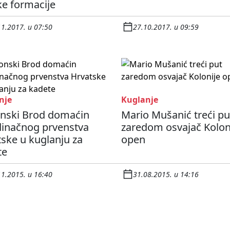
ke formacije
11.2017. u 07:50
27.10.2017. u 09:59
nje
Kuglanje
onski Brod domaćin
Mario Mušanić treći pu
dinačnog prvenstva
zaredom osvajač Kolon
ske u kuglanju za
open
te
11.2015. u 16:40
31.08.2015. u 14:16