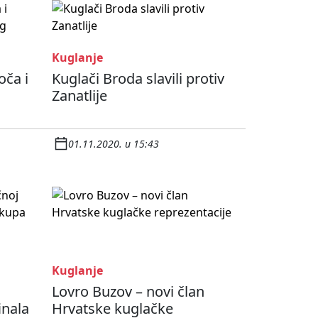
Kuglanje
oča i
Kuglači Broda slavili protiv
Zanatlije
01.11.2020. u 15:43
Kuglanje
Lovro Buzov – novi član
inala
Hrvatske kuglačke