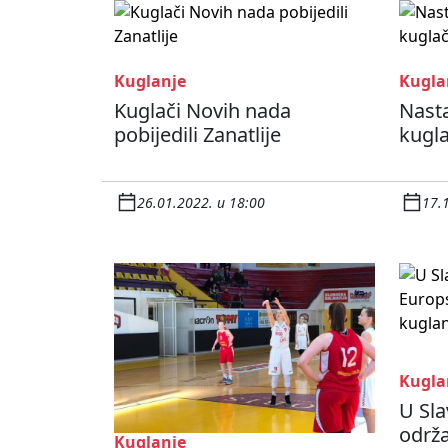
Kuglanje
Kugla
Kuglači Novih nada
Nasta
pobijedili Zanatlije
kugl
26.01.2022. u 18:00
17.
Kugla
U Sl
održ
Kuglanje