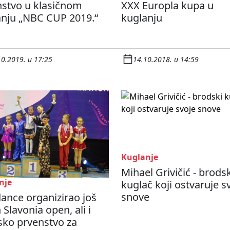
nstvo u klasičnom
XXX Europla kupa u
anju „NBC CUP 2019.“
kuglanju
10.2019. u 17:25
14.10.2018. u 14:59
Kuglanje
Mihael Grivičić - brods
nje
kuglač koji ostvaruje s
snove
ance organizirao još
 Slavonia open, ali i
sko prvenstvo za