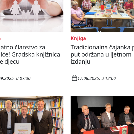
a
Knjiga
atno članstvo za
Tradicionalna čajanka 
iće! Gradska knjižnica
put održana u ljetnom
e djecu
izdanju
09.2025. u 07:30
17.08.2025. u 12:00