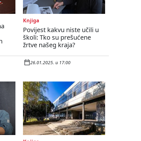
Knjiga
na
Povijest kakvu niste učili u
a
školi: Tko su prešućene
n
žrtve našeg kraja?
26.01.2025. u 17:00