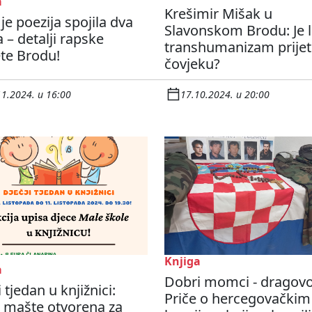
a
Krešimir Mišak u
je poezija spojila dva
Slavonskom Brodu: Je l
 – detalji rapske
transhumanizam prijet
te Brodu!
čovjeku?
11.2024. u 16:00
17.10.2024. u 20:00
Knjiga
a
Dobri momci - dragovol
i tjedan u knjižnici:
Priče o hercegovačkim
 mašte otvorena za