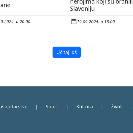
herojima koji su branili
šane
Slavoniju
10.2024. u 20:00
19.09.2024. u 18:00
Učitaj još
ospodarstvo
|
Sport
|
Kultura
|
Život
|