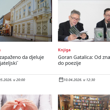
a
Knjiga
 zapaženo da djeluje
Goran Gatalica: Od zna
jateljski´
do poezije
05.2026. u 20:00
10.04.2026. u 12:30