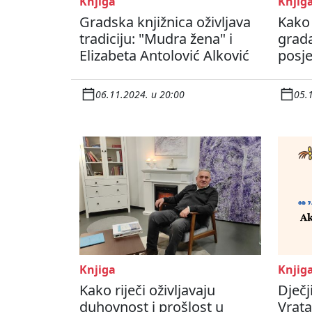
Knjiga
Knjig
Gradska knjižnica oživljava
Kako 
tradiciju: "Mudra žena" i
grada
Elizabeta Antolović Alković
posje
06.11.2024. u 20:00
05.
Knjiga
Knjig
Kako riječi oživljavaju
Dječj
duhovnost i prošlost u
Vrata