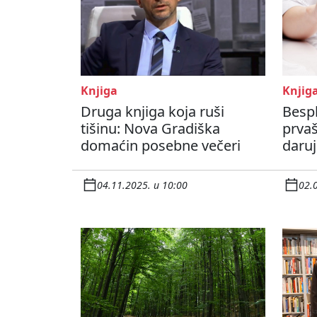
Knjiga
Knjig
Druga knjiga koja ruši
Bespl
tišinu: Nova Gradiška
prvaš
domaćin posebne večeri
daruj
04.11.2025. u 10:00
02.