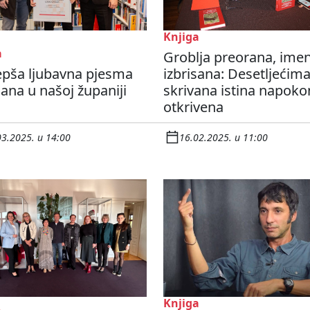
Knjiga
a
Groblja preorana, ime
epša ljubavna pjesma
izbrisana: Desetljećim
ana u našoj županiji
skrivana istina napoko
otkrivena
03.2025. u 14:00
16.02.2025. u 11:00
Knjiga