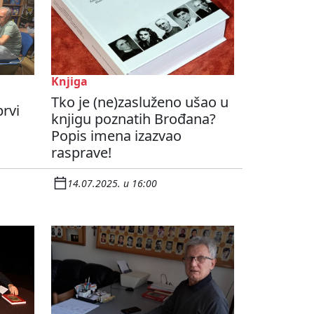
Knjiga
Tko je (ne)zasluženo ušao u
prvi
knjigu poznatih Brođana?
Popis imena izazvao
rasprave!
14.07.2025. u 16:00