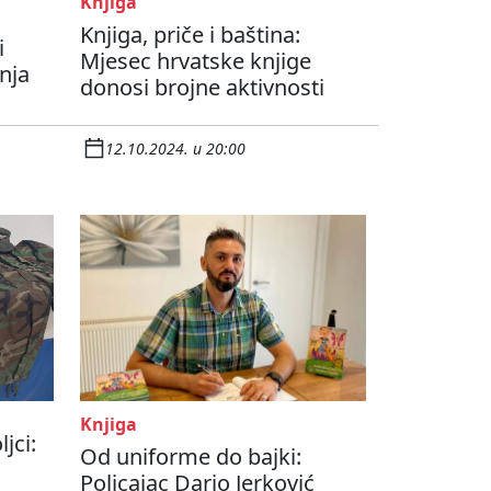
Knjiga
Knjiga, priče i baština:
i
Mjesec hrvatske knjige
nja
donosi brojne aktivnosti
12.10.2024. u 20:00
Knjiga
jci:
Od uniforme do bajki:
Policajac Dario Jerković