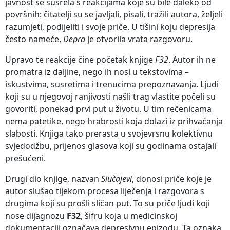
javnost se susrela s reakcijama koje su bile daleko od
površnih: čitatelji su se javljali, pisali, tražili autora, željeli
razumjeti, podijeliti i svoje priče. U tišini koju depresija
često nameće,
Depra
je otvorila vrata razgovoru.
Upravo te reakcije čine početak knjige
F32
. Autor ih ne
promatra iz daljine, nego ih nosi u tekstovima –
iskustvima, susretima i trenucima prepoznavanja. Ljudi
koji su u njegovoj ranjivosti našli trag vlastite počeli su
govoriti, ponekad prvi put u životu. U tim rečenicama
nema patetike, nego hrabrosti koja dolazi iz prihvaćanja
slabosti. Knjiga tako prerasta u svojevrsnu kolektivnu
svjedodžbu, prijenos glasova koji su godinama ostajali
prešućeni.
Drugi dio knjige, nazvan
Slučajevi
, donosi priče koje je
autor slušao tijekom procesa liječenja i razgovora s
drugima koji su prošli sličan put. To su priče ljudi koji
nose dijagnozu
F32
, šifru koja u medicinskoj
dokumentaciji označava depresivnu epizodu. Ta oznaka