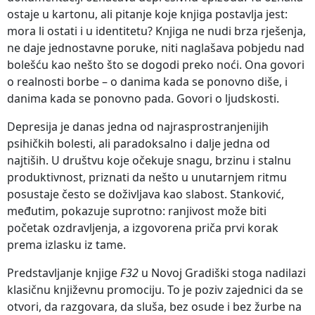
ostaje u kartonu, ali pitanje koje knjiga postavlja jest:
mora li ostati i u identitetu? Knjiga ne nudi brza rješenja,
ne daje jednostavne poruke, niti naglašava pobjedu nad
bolešću kao nešto što se dogodi preko noći. Ona govori
o realnosti borbe – o danima kada se ponovno diše, i
danima kada se ponovno pada. Govori o ljudskosti.
Depresija je danas jedna od najrasprostranjenijih
psihičkih bolesti, ali paradoksalno i dalje jedna od
najtiših. U društvu koje očekuje snagu, brzinu i stalnu
produktivnost, priznati da nešto u unutarnjem ritmu
posustaje često se doživljava kao slabost. Stanković,
međutim, pokazuje suprotno: ranjivost može biti
početak ozdravljenja, a izgovorena priča prvi korak
prema izlasku iz tame.
Predstavljanje knjige
F32
u Novoj Gradiški stoga nadilazi
klasičnu književnu promociju. To je poziv zajednici da se
otvori, da razgovara, da sluša, bez osude i bez žurbe na