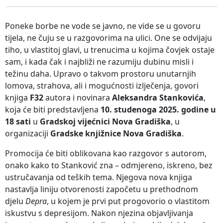
Poneke borbe ne vode se javno, ne vide se u govoru
tijela, ne čuju se u razgovorima na ulici. One se odvijaju
tiho, u vlastitoj glavi, u trenucima u kojima čovjek ostaje
sam, i kada čak i najbliži ne razumiju dubinu misli i
težinu daha. Upravo o takvom prostoru unutarnjih
lomova, strahova, ali i mogućnosti izlječenja, govori
knjiga
F32
autora i novinara
Aleksandra Stankovića
,
koja će biti predstavljena
10. studenoga 2025. godine u
18 sati
u
Gradskoj vijećnici Nova Gradiška
, u
organizaciji
Gradske knjižnice Nova Gradiška
.
Promocija će biti oblikovana kao razgovor s autorom,
onako kako to Stanković zna – odmjereno, iskreno, bez
ustručavanja od teških tema. Njegova nova knjiga
nastavlja liniju otvorenosti započetu u prethodnom
djelu
Depra
, u kojem je prvi put progovorio o vlastitom
iskustvu s depresijom. Nakon njezina objavljivanja