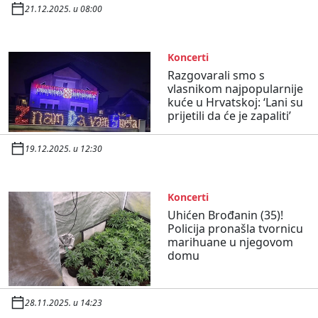
21.12.2025. u 08:00
Koncerti
Razgovarali smo s
vlasnikom najpopularnije
kuće u Hrvatskoj: ‘Lani su
prijetili da će je zapaliti’
19.12.2025. u 12:30
Koncerti
Uhićen Brođanin (35)!
Policija pronašla tvornicu
marihuane u njegovom
domu
28.11.2025. u 14:23