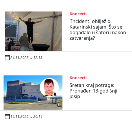
Koncerti
´Incident´ obilježio
Katarinski sajam: Što se
događalo u šatoru nakon
zatvaranja?
24.11.2025. u 12:15
Koncerti
Sretan kraj potrage:
Pronađen 13-godišnji
Josip
14.11.2025. u 20:14