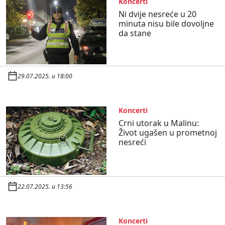
Koncerti
Ni dvije nesreće u 20
minuta nisu bile dovoljne
da stane
29.07.2025. u 18:00
Koncerti
Crni utorak u Malinu:
Život ugašen u prometnoj
nesreći
22.07.2025. u 13:56
Koncerti