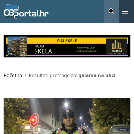
Početna
Rezultati pretrage za:
galama na ulici