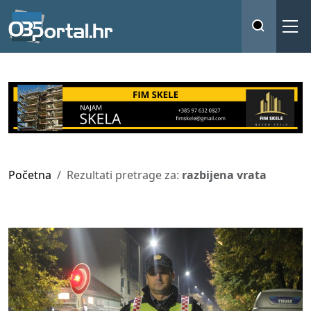
Početna
Rezultati pretrage za:
razbijena vrata