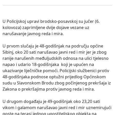
U Policijskoj upravi brodsko-posavskoj su jučer (6.
kolovoza) zaprimljene dvije dojave vezane uz
narušavanje javnog reda i mira.
U prvom slučaju je 48-godišnjak na području općine
Sibinj, oko 20 sati narušavao javni red i mir jer je zbog
ranije narušenih međuljudskih odnosa na ulici tjelesno
napao i udario 18-godišnjaka koji je upućen na
ukazivanje liječničke pomoći. Policijski službenici protiv
48-godišnjaka podnose optužni prijedlog Općinskom
sudu u Slavonskom Brodu zbog počinjenog prekršaja iz
Zakona o prekršajima protiv javnog reda i mira.
U drugom događaju je 49-godišnjak oko 23,20 sati
vikom i galamom narušavao javni red i mir uznemirujući
goste na terasi jednog ugostiteljskog objekta na