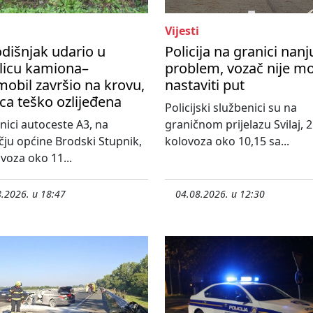
Vijesti
dišnjak udario u
Policija na granici nanj
licu kamiona–
problem, vozač nije m
obil završio na krovu,
nastaviti put
ca teško ozlijeđena
Policijski službenici su na
nici autoceste A3, na
graničnom prijelazu Svilaj, 2
ju općine Brodski Stupnik,
kolovoza oko 10,15 sa...
ovoza oko 11...
.2026. u 18:47
04.08.2026. u 12:30