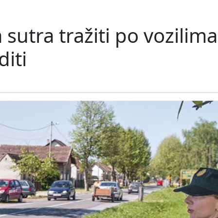
a sutra tražiti po vozil
iti