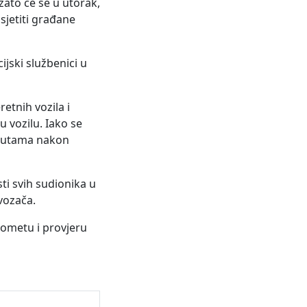
ato će se u utorak,
sjetiti građane
ijski službenici u
etnih vozila i
 vozilu. Iako se
inutama nakon
ti svih sudionika u
vozača.
rometu i provjeru