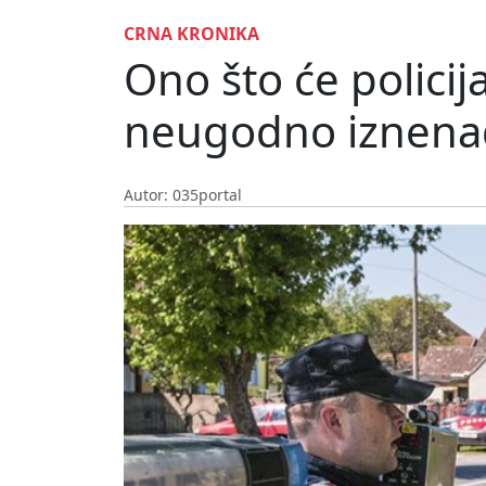
CRNA KRONIKA
Ono što će policij
neugodno iznenad
Autor: 035portal