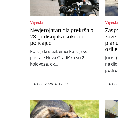
Vijesti
Vijesti
Nevjerojatan niz prekršaja
Zasp
28-godišnjaka šokirao
završ
policajce
planu
ozlij
Policijski službenici Policijske
postaje Nova Gradiška su 2.
Jučer (
kolovoza, ok...
na dio
područ
03.08.2026. u 12:30
03.08