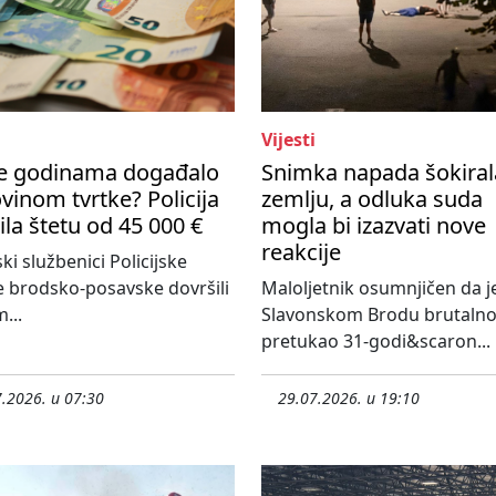
Vijesti
se godinama događalo
Snimka napada šokiral
vinom tvrtke? Policija
zemlju, a odluka suda
ila štetu od 45 000 €
mogla bi izazvati nove
reakcije
ski službenici Policijske
 brodsko-posavske dovršili
Maloljetnik osumnjičen da j
...
Slavonskom Brodu brutaln
pretukao 31-godi&scaron...
.2026. u 07:30
29.07.2026. u 19:10