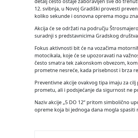
detalj često ostaje zaboravljen sve do tren
12. svibnja, u Novoj Gradiški provesti preven
koliko sekunde i osnovna oprema mogu znači
Akcija će se održati na području Štrosmajerov
suradnji s predstavnicima Gradskog društva
Fokus aktivnosti bit će na vozačima motornih
motocikala, koje će se upozoravati na važno
često smatra tek zakonskom obvezom, kompl
prometne nesreće, kada prisebnost i brza rea
Preventivne akcije ovakvog tipa imaju za cilj
prometu, ali i podsjećanje da sigurnost ne p
Naziv akcije „5 DO 12“ pritom simbolično up
opreme koja bi jednoga dana mogla spasiti ne