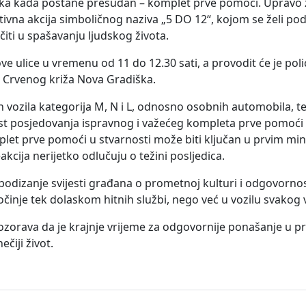
utka kada postane presudan – komplet prve pomoći. Upravo z
tivna akcija simboličnog naziva „5 DO 12“, kojom se želi pod
ti u spašavanju ljudskog života.
e ulice u vremenu od 11 do 12.30 sati, a provodit će je polic
 Crvenog križa Nova Gradiška.
 vozila kategorija M, N i L, odnosno osobnih automobila, ter
st posjedovanja ispravnog i važećeg kompleta prve pomoći u
et prve pomoći u stvarnosti može biti ključan u prvim m
kcija nerijetko odlučuju o težini posljedica.
 podizanje svijesti građana o prometnoj kulturi i odgovornos
očinje tek dolaskom hitnih službi, nego već u vozilu svakog 
ozorava da je krajnje vrijeme za odgovornije ponašanje u p
čiji život.