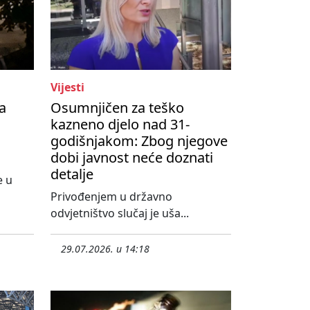
Vijesti
a
Osumnjičen za teško
kazneno djelo nad 31-
godišnjakom: Zbog njegove
dobi javnost neće doznati
detalje
e u
o
Privođenjem u državno
odvjetništvo slučaj je uša...
29.07.2026. u 14:18