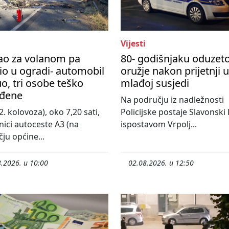
Vijesti
ao za volanom pa
80- godišnjaku oduzet
io u ogradi- automobil
oružje nakon prijetnji 
o, tri osobe teško
mlađoj susjedi
eđene
Na području iz nadležnosti
2. kolovoza), oko 7,20 sati,
Policijske postaje Slavonski
nici autoceste A3 (na
ispostavom Vrpolj...
ju općine...
.2026. u 10:00
02.08.2026. u 12:50