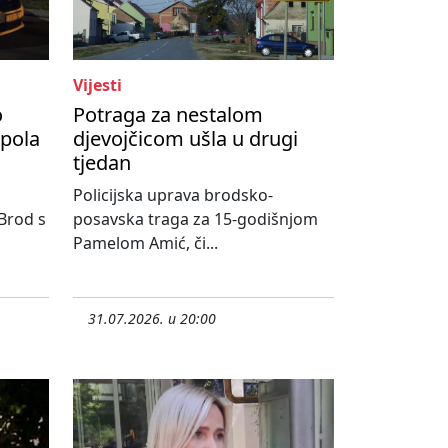
Vijesti
o
Potraga za nestalom
upola
djevojčicom ušla u drugi
tjedan
Policijska uprava brodsko-
 Brod s
posavska traga za 15-godišnjom
Pamelom Amić, či...
31.07.2026. u 20:00