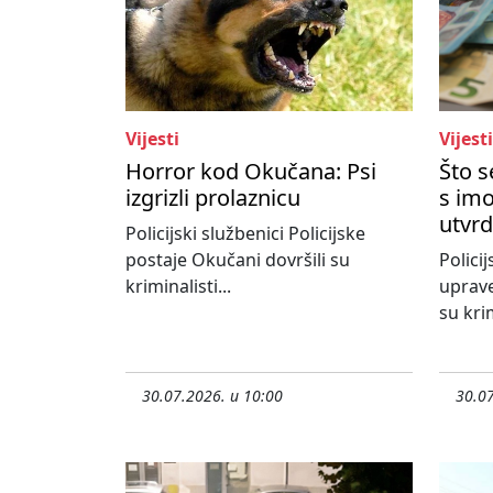
Vijesti
Vijesti
Horror kod Okučana: Psi
Što 
izgrizli prolaznicu
s imo
utvrd
Policijski službenici Policijske
postaje Okučani dovršili su
Policij
kriminalisti...
uprave
su krim
30.07.2026. u 10:00
30.07