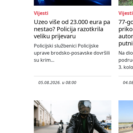
Vijesti
Vijesti
Uzeo više od 23.000 eura pa
77-go
nestao? Policija razotkrila
priko
veliku prijevaru
autom
putni
Policijski službenici Policijske
uprave brodsko-posavske dovršili
Na dio
su krim...
područ
3. kol
05.08.2026. u 08:00
04.08