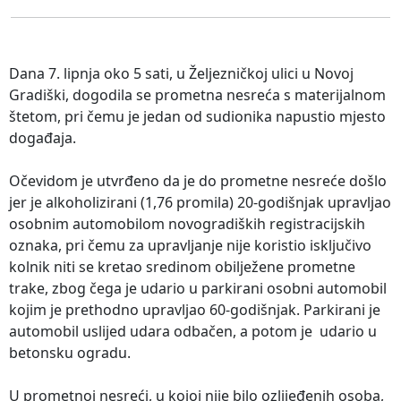
Dana 7. lipnja oko 5 sati, u Željezničkoj ulici u Novoj
Gradiški, dogodila se prometna nesreća s materijalnom
štetom, pri čemu je jedan od sudionika napustio mjesto
događaja.
Očevidom je utvrđeno da je do prometne nesreće došlo
jer je alkoholizirani (1,76 promila) 20-godišnjak upravljao
osobnim automobilom novogradiških registracijskih
oznaka, pri čemu za upravljanje nije koristio isključivo
kolnik niti se kretao sredinom obilježene prometne
trake, zbog čega je udario u parkirani osobni automobil
kojim je prethodno upravljao 60-godišnjak. Parkirani je
automobil uslijed udara odbačen, a potom je udario u
betonsku ogradu.
U prometnoj nesreći, u kojoj nije bilo ozlijeđenih osoba,