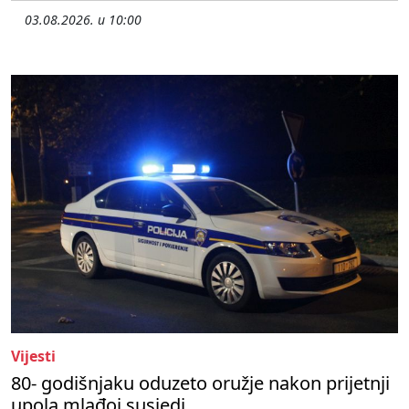
03.08.2026. u 10:00
Vijesti
80- godišnjaku oduzeto oružje nakon prijetnji
upola mlađoj susjedi