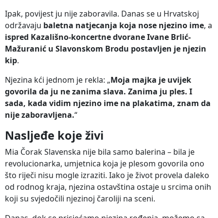
Ipak, povijest ju nije zaboravila. Danas se u Hrvatskoj
održavaju
baletna natjecanja koja nose njezino ime
, a
ispred Kazališno-koncertne dvorane Ivane Brlić-
Mažuranić u Slavonskom Brodu postavljen je njezin
kip
.
Njezina kći jednom je rekla: „
Moja majka je uvijek
govorila da ju ne zanima slava. Zanima ju ples. I
sada, kada vidim njezino ime na plakatima, znam da
nije zaboravljena.
“
Nasljeđe koje živi
Mia Čorak Slavenska nije bila samo balerina – bila je
revolucionarka, umjetnica koja je plesom govorila ono
što riječi nisu mogle izraziti. Iako je život provela daleko
od rodnog kraja, njezina ostavština ostaje u srcima onih
koji su svjedočili njezinoj čaroliji na sceni.
Danas, dok se prisjećamo njezina rođenja, možemo sa