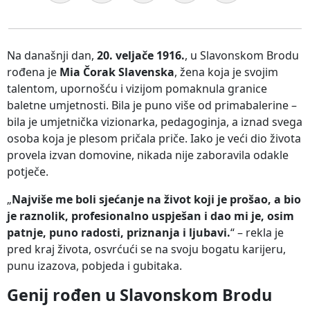
Na današnji dan,
20. veljače 1916.
, u Slavonskom Brodu
rođena je
Mia Čorak Slavenska
, žena koja je svojim
talentom, upornošću i vizijom pomaknula granice
baletne umjetnosti. Bila je puno više od primabalerine –
bila je umjetnička vizionarka, pedagoginja, a iznad svega
osoba koja je plesom pričala priče. Iako je veći dio života
provela izvan domovine, nikada nije zaboravila odakle
potječe.
„
Najviše me boli sjećanje na život koji je prošao, a bio
je raznolik, profesionalno uspješan i dao mi je, osim
patnje, puno radosti, priznanja i ljubavi.
“ – rekla je
pred kraj života, osvrćući se na svoju bogatu karijeru,
punu izazova, pobjeda i gubitaka.
Genij rođen u Slavonskom Brodu