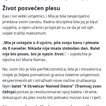
Život posvećen plesu
Kao i svi veliki umjetnici, i Mia je bila nevjerojatno
predana svom zanatu. Radna disciplina bila joj je ključ
uspjeha, a njeni učenici prisjećali su se da je od njih
uvijek tražila maksimum.
„
Mia je ustajala u 4 ujutro, pila svoju kavu i plesala
do 8 navečer. Nikada nije imala slobodan dan. Balet
nije bio posao, bio je njezin život.
“ – svjedočila je
njezina kći Maria Ramas.
No, osim što je bila perfekcionistica, bila je i inovatorica.
Uvijek je željela pomaknuti granice baletne umjetnosti,
eksperimentirati i istraživati nove načine izražavanja.
Njen
balet "A Streetcar Named Desire" (Tramvaj zvan
čežnja)
postao je revolucionaran spoj baleta i drame,
dokazujući da ples može biti jednako moćan kao i riječi.