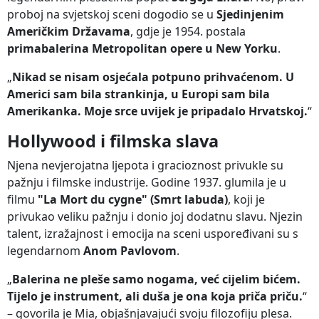
proboj na svjetskoj sceni dogodio se u
Sjedinjenim
Američkim Državama
, gdje je 1954. postala
primabalerina Metropolitan opere u New Yorku
.
„
Nikad se nisam osjećala potpuno prihvaćenom. U
Americi sam bila strankinja, u Europi sam bila
Amerikanka. Moje srce uvijek je pripadalo Hrvatskoj.
“
Hollywood i filmska slava
Njena nevjerojatna ljepota i gracioznost privukle su
pažnju i filmske industrije. Godine 1937. glumila je u
filmu
"La Mort du cygne" (Smrt labuda)
, koji je
privukao veliku pažnju i donio joj dodatnu slavu. Njezin
talent, izražajnost i emocija na sceni uspoređivani su s
legendarnom
Anom Pavlovom
.
„
Balerina ne pleše samo nogama, već cijelim bićem.
Tijelo je instrument, ali duša je ona koja priča priču.
“
– govorila je Mia, objašnjavajući svoju filozofiju plesa.