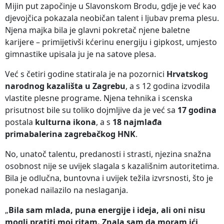
Mijin put započinje u Slavonskom Brodu, gdje je već kao
djevojčica pokazala neobičan talent i ljubav prema plesu.
Njena majka bila je glavni pokretač njene baletne
karijere – primijetivši kćerinu energiju i gipkost, umjesto
gimnastike upisala ju je na satove plesa.
Već s četiri godine statirala je na pozornici
Hrvatskog
narodnog kazališta u Zagrebu
, a s 12 godina izvodila
vlastite plesne programe. Njena tehnika i scenska
prisutnost bile su toliko dojmljive da je već sa
17 godina
postala
kulturna ikona
, a s
18 najmlađa
primabalerina zagrebačkog HNK
.
No, unatoč talentu, predanosti i strasti, njezina snažna
osobnost nije se uvijek slagala s kazališnim autoritetima.
Bila je odlučna, buntovna i uvijek težila izvrsnosti, što je
ponekad nailazilo na neslaganja.
„
Bila sam mlada, puna energije i ideja, ali oni nisu
mogli pratiti moj ritam. Znala sam da moram ići