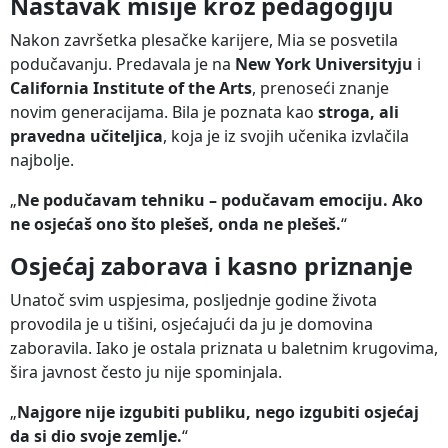
Nastavak misije kroz pedagogiju
Nakon završetka plesačke karijere, Mia se posvetila
podučavanju. Predavala je na
New York Universityju
i
California Institute of the Arts
, prenoseći znanje
novim generacijama. Bila je poznata kao
stroga, ali
pravedna učiteljica
, koja je iz svojih učenika izvlačila
najbolje.
„
Ne podučavam tehniku – podučavam emociju. Ako
ne osjećaš ono što plešeš, onda ne plešeš.
“
Osjećaj zaborava i kasno priznanje
Unatoč svim uspjesima, posljednje godine života
provodila je u tišini, osjećajući da ju je domovina
zaboravila. Iako je ostala priznata u baletnim krugovima,
šira javnost često ju nije spominjala.
„
Najgore nije izgubiti publiku, nego izgubiti osjećaj
da si dio svoje zemlje.
“