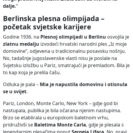
dalje.
“
Berlinska plesna olimpijada –
početak svjetske karijere
Godine 1936. na
Plesnoj olimpijadi u Berlinu
osvojila je
zlatnu medalju
izvodeći hrvatski narodni ples „Iz moje
domovine“, odjevena u tradicionalnu posavsku nošnju.
No, tadašnje jugoslavenske vlasti nisu je poslale na
Svjetsku izložbu u Pariz, smatrajući je premladom. Bila je
to kap koja je prelila čašu.
Odluka je pala –
Mia je napustila domovinu i otisnula
se u svijet
.
Pariz, London, Monte Carlo, New York – gdje god bi
nastupala, publika je bila očarana njenim nastupima.
Brzo se etablirala u europskom baletnom vrhu,
pridruživši se
Baletima Monte Carla
, gdje je plesala s
legendarnim plesačima poput
Sergeja Lifara
. No, pravi