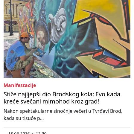
Manifestacije
Stiže najljepši dio Brodskog kola: Evo kada
kreće svečani mimohod kroz grad!
Nakon spektakularne sinoćnje večeri u Tvrđavi Brod,
kada su tisuće p...
13.06.2026. u 12:00