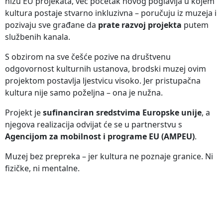
nizu EU projekata, već početak novog poglavlja u kojem
kultura postaje stvarno inkluzivna – poručuju iz muzeja i
pozivaju sve građane da
prate razvoj projekta
putem
službenih kanala.
S obzirom na sve češće pozive na društvenu
odgovornost kulturnih ustanova, brodski muzej ovim
projektom postavlja ljestvicu visoko. Jer pristupačna
kultura nije samo poželjna – ona je nužna.
Projekt je
sufinanciran sredstvima Europske unije
, a
njegova realizacija odvijat će se u partnerstvu s
Agencijom za mobilnost i programe EU (AMPEU)
.
Muzej bez prepreka – jer kultura ne poznaje granice. Ni
fizičke, ni mentalne.