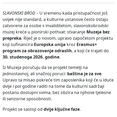
SLAVONSKI BROD –
U vremenu kada pristupačnost još
uvijek nije standard, a kulturne ustanove često ostaju
zatvorene za osobe s invaliditetom, slavonskobrodski
muzej kreće u pionirski pothvat: stvaranje
Muzeja bez
prepreka
. Riječ je o novom, upravo započetom projektu
koji sufinancira
Europska unija
kroz
Erasmus+
program za obrazovanje odraslih
, a koji će trajati do
30. studenoga 2026. godine
.
Iz Muzeja poručuju da se projekt temelji na
jednostavnoj, ali snažnoj poruci:
baština je za sve
.
Upravo ta misao pokreće tim zaposlenika koji će u iduće
dvije i pol godine raditi na tome da kulturni sadržaji
postanu dostupni svima, bez obzira na njihove tjelesne
ili senzorne sposobnosti.
Projekt se sastoji od
dvije ključne faze
.