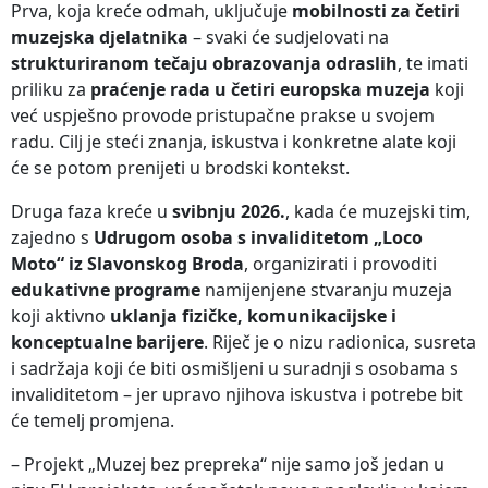
Prva, koja kreće odmah, uključuje
mobilnosti za četiri
muzejska djelatnika
– svaki će sudjelovati na
strukturiranom tečaju obrazovanja odraslih
, te imati
priliku za
praćenje rada u četiri europska muzeja
koji
već uspješno provode pristupačne prakse u svojem
radu. Cilj je steći znanja, iskustva i konkretne alate koji
će se potom prenijeti u brodski kontekst.
Druga faza kreće u
svibnju 2026.
, kada će muzejski tim,
zajedno s
Udrugom osoba s invaliditetom „Loco
Moto“ iz Slavonskog Broda
, organizirati i provoditi
edukativne programe
namijenjene stvaranju muzeja
koji aktivno
uklanja fizičke, komunikacijske i
konceptualne barijere
. Riječ je o nizu radionica, susreta
i sadržaja koji će biti osmišljeni u suradnji s osobama s
invaliditetom – jer upravo njihova iskustva i potrebe bit
će temelj promjena.
– Projekt „Muzej bez prepreka“ nije samo još jedan u