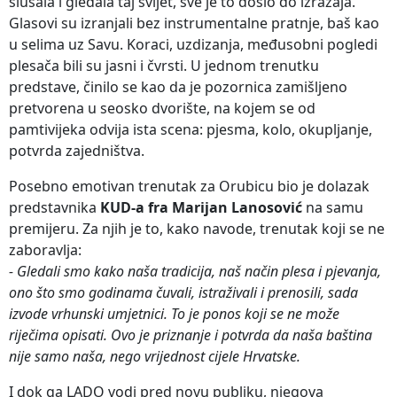
slušala i gledala taj svijet, sve je to došlo do izražaja.
Glasovi su izranjali bez instrumentalne pratnje, baš kao
u selima uz Savu. Koraci, uzdizanja, međusobni pogledi
plesača bili su jasni i čvrsti. U jednom trenutku
predstave, činilo se kao da je pozornica zamišljeno
pretvorena u seosko dvorište, na kojem se od
pamtivijeka odvija ista scena: pjesma, kolo, okupljanje,
potvrda zajedništva.
Posebno emotivan trenutak za Orubicu bio je dolazak
predstavnika
KUD-a fra Marijan Lanosović
na samu
premijeru. Za njih je to, kako navode, trenutak koji se ne
zaboravlja:
- Gledali smo kako naša tradicija, naš način plesa i pjevanja,
ono što smo godinama čuvali, istraživali i prenosili, sada
izvode vrhunski umjetnici. To je ponos koji se ne može
riječima opisati. Ovo je priznanje i potvrda da naša baština
nije samo naša, nego vrijednost cijele Hrvatske.
I dok ga LADO vodi pred novu publiku, njegova