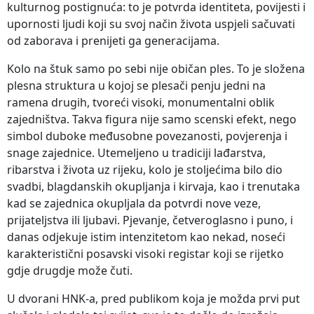
kulturnog postignuća: to je potvrda identiteta, povijesti i
upornosti ljudi koji su svoj način života uspjeli sačuvati
od zaborava i prenijeti ga generacijama.
Kolo na štuk samo po sebi nije običan ples. To je složena
plesna struktura u kojoj se plesači penju jedni na
ramena drugih, tvoreći visoki, monumentalni oblik
zajedništva. Takva figura nije samo scenski efekt, nego
simbol duboke međusobne povezanosti, povjerenja i
snage zajednice. Utemeljeno u tradiciji lađarstva,
ribarstva i života uz rijeku, kolo je stoljećima bilo dio
svadbi, blagdanskih okupljanja i kirvaja, kao i trenutaka
kad se zajednica okupljala da potvrdi nove veze,
prijateljstva ili ljubavi. Pjevanje, četveroglasno i puno, i
danas odjekuje istim intenzitetom kao nekad, noseći
karakteristični posavski visoki registar koji se rijetko
gdje drugdje može čuti.
U dvorani HNK-a, pred publikom koja je možda prvi put