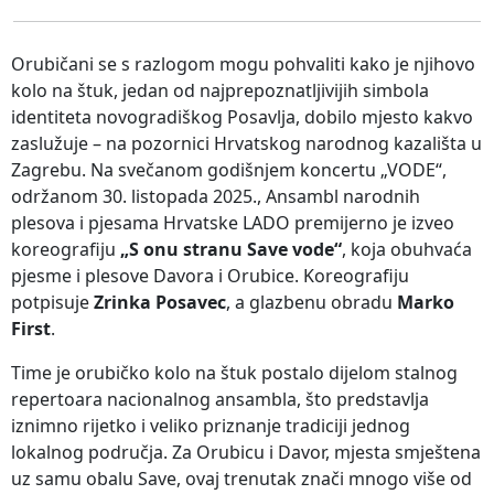
Orubičani se s razlogom mogu pohvaliti kako je njihovo
kolo na štuk, jedan od najprepoznatljivijih simbola
identiteta novogradiškog Posavlja, dobilo mjesto kakvo
zaslužuje – na pozornici Hrvatskog narodnog kazališta u
Zagrebu. Na svečanom godišnjem koncertu „VODE“,
održanom 30. listopada 2025., Ansambl narodnih
plesova i pjesama Hrvatske LADO premijerno je izveo
koreografiju
„S onu stranu Save vode“
, koja obuhvaća
pjesme i plesove Davora i Orubice. Koreografiju
potpisuje
Zrinka Posavec
, a glazbenu obradu
Marko
First
.
Time je orubičko kolo na štuk postalo dijelom stalnog
repertoara nacionalnog ansambla, što predstavlja
iznimno rijetko i veliko priznanje tradiciji jednog
lokalnog područja. Za Orubicu i Davor, mjesta smještena
uz samu obalu Save, ovaj trenutak znači mnogo više od