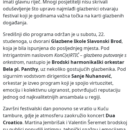
imati glavnu riječ. Mnogi posjetitelji nisu skrivali
oduševljenje što upravo najmlađi glazbenici otvaraju
festival koji je godinama važna točka na karti glazbenih
događanja.
Središnji dio programa održan je u subotu, 22.
studenoga, u dvorani
Glazbene škole Slavonski Brod
,
koja je bila ispunjena do posljednjeg mjesta. Pod
intrigantnim naslovom
KonC(e)RTIĆ – glazbeno putovanje s
orkestrom
, nastupio je
Brodski harmonikaški orkestar
Bela pl. Panthy
, uz nekoliko gostujućih glazbenika. Pod
sigurnim vodstvom dirigentice
Sanje Nuhanović
,
orkestar je izveo program koji je spojio virtuozitet,
emociju i kolektivnu uigranost, potvrđujući reputaciju
jednog od najkvalitetnijih ansambala u regiji.
Završni festivalski dan ponovno se vratio u Kuću
tambure, gdje je atmosferu zaokružio koncert
Dua
Croatico
. Martina Jembrišak i Valentin Šeremet brodskoj
su publici ponudili intimnu, tehnički snažnu i emocijama