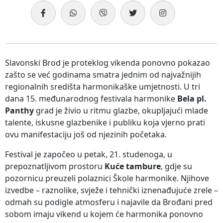
Slavonski Brod je proteklog vikenda ponovno pokazao
zašto se već godinama smatra jednim od najvažnijih
regionalnih središta harmonikaške umjetnosti. U tri
dana 15. međunarodnog festivala harmonike
Bela pl.
Panthy
grad je živio u ritmu glazbe, okupljajući mlade
talente, iskusne glazbenike i publiku koja vjerno prati
ovu manifestaciju još od njezinih početaka.
Festival je započeo u petak, 21. studenoga, u
prepoznatljivom prostoru
Kuće tambure
, gdje su
pozornicu preuzeli polaznici Škole harmonike. Njihove
izvedbe – raznolike, svježe i tehnički iznenađujuće zrele –
odmah su podigle atmosferu i najavile da Brođani pred
sobom imaju vikend u kojem će harmonika ponovno