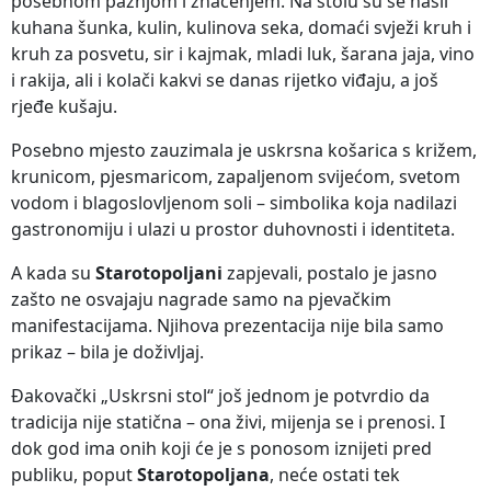
posebnom pažnjom i značenjem. Na stolu su se našli
kuhana šunka, kulin, kulinova seka, domaći svježi kruh i
kruh za posvetu, sir i kajmak, mladi luk, šarana jaja, vino
i rakija, ali i kolači kakvi se danas rijetko viđaju, a još
rjeđe kušaju.
Posebno mjesto zauzimala je uskrsna košarica s križem,
krunicom, pjesmaricom, zapaljenom svijećom, svetom
vodom i blagoslovljenom soli – simbolika koja nadilazi
gastronomiju i ulazi u prostor duhovnosti i identiteta.
A kada su
Starotopoljani
zapjevali, postalo je jasno
zašto ne osvajaju nagrade samo na pjevačkim
manifestacijama. Njihova prezentacija nije bila samo
prikaz – bila je doživljaj.
Đakovački „Uskrsni stol“ još jednom je potvrdio da
tradicija nije statična – ona živi, mijenja se i prenosi. I
dok god ima onih koji će je s ponosom iznijeti pred
publiku, poput
Starotopoljana
, neće ostati tek