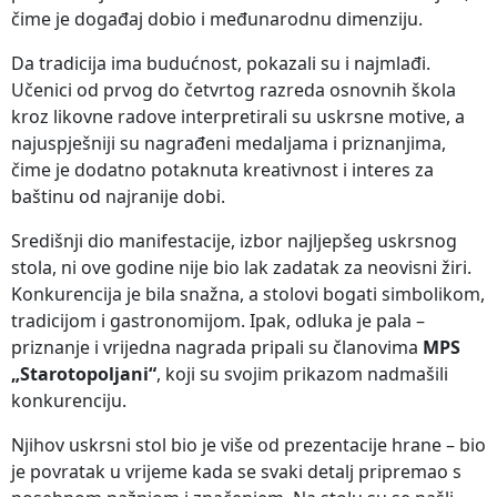
čime je događaj dobio i međunarodnu dimenziju.
Da tradicija ima budućnost, pokazali su i najmlađi.
Učenici od prvog do četvrtog razreda osnovnih škola
kroz likovne radove interpretirali su uskrsne motive, a
najuspješniji su nagrađeni medaljama i priznanjima,
čime je dodatno potaknuta kreativnost i interes za
baštinu od najranije dobi.
Središnji dio manifestacije, izbor najljepšeg uskrsnog
stola, ni ove godine nije bio lak zadatak za neovisni žiri.
Konkurencija je bila snažna, a stolovi bogati simbolikom,
tradicijom i gastronomijom. Ipak, odluka je pala –
priznanje i vrijedna nagrada pripali su članovima
MPS
„Starotopoljani“
, koji su svojim prikazom nadmašili
konkurenciju.
Njihov uskrsni stol bio je više od prezentacije hrane – bio
je povratak u vrijeme kada se svaki detalj pripremao s