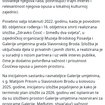
štovatelje njegova rada, potvrđujući trajni interes i
relevantnost njegova opusa u lokalnoj kulturnoj
zajednici.
Posebno valja istaknuti 2022. godinu, kada je povodom
80. obljetnice rođenja i 16. obljetnice smrti realizirana
izložba „Zdravko Ćosić – Između dva svijeta“, u
zajedničkoj organizaciji Muzeja Brodskog Posavlja i
Galerije umjetnina grada Slavonskog Broda. Izložba je
uključivala djela iz privatnih i javnih zbirki, a realizirana je
u suradnji s nizom partnera i uz velik interes publike,
čime je dodatno potvrđena važnost i prisutnost
Ćosićeva opusa u javnom prostoru.
Na inicijalnom sastanku ravnateljice Galerije umjetnina,
s g. Matijom Prkom u Slavonskom Brodu u kolovozu
2025. godine, inicijatoru izložbe pojašnjeno je kako je
terminski plan izložbi za 2026. godinu već isplaniran te
da su izložbeni prostori Galerije umjetnina rezervirani za
programe Galerije. Međutim, shvaćajući važnost