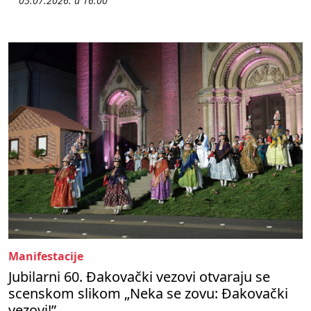
05.07.2026. u 16:00
Manifestacije
Jubilarni 60. Đakovački vezovi otvaraju se
scenskom slikom „Neka se zovu: Đakovački
vezovi!”