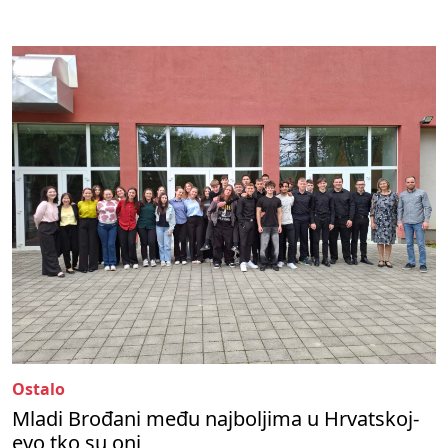
Ostalo
Mladi Brođani među najboljima u Hrvatskoj-
evo tko su oni