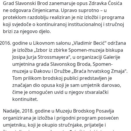
Grad Slavonski Brod zanemaruje opus Zdravka Ćosića
ne odgovara činjenicama. Upravo suprotno – u
proteklom razdoblju realiziran je niz izložbi i programa
koji svjedoče o kontinuiranoj institucionalnoj i stručnoj
brizi za njegovo djelo.
godine u Likovnom salonu „Vladimir Becić“ održana
je izložba „Izbor iz zbirke Spomen-muzeja biskupa
Josipa Jurja Strossmayera“, u organizaciji Galerije
umjetnina grada Slavonskog Broda, Spomen-
muzeja u Đakovu i Družbe „Braća hrvatskog Zmaja“.
Tom prilikom brodskoj publici predstavljen je
značajan dio opusa koji je sam umjetnik darovao,
čime je omogućen uvid u njegov stvaralački
kontinuitet.
Nadalje, 2018. godine u Muzeju Brodskog Posavlja
organizirana je izložba i prigodni program posvećen
umjetniku, koji je okupio stručnjake, prijatelje i