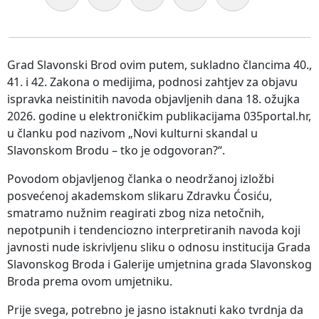
Grad Slavonski Brod ovim putem, sukladno člancima 40.,
41. i 42. Zakona o medijima, podnosi zahtjev za objavu
ispravka neistinitih navoda objavljenih dana 18. ožujka
2026. godine u elektroničkim publikacijama 035portal.hr,
u članku pod nazivom „Novi kulturni skandal u
Slavonskom Brodu – tko je odgovoran?“.
Povodom objavljenog članka o neodržanoj izložbi
posvećenoj akademskom slikaru Zdravku Ćosiću,
smatramo nužnim reagirati zbog niza netočnih,
nepotpunih i tendenciozno interpretiranih navoda koji
javnosti nude iskrivljenu sliku o odnosu institucija Grada
Slavonskog Broda i Galerije umjetnina grada Slavonskog
Broda prema ovom umjetniku.
Prije svega, potrebno je jasno istaknuti kako tvrdnja da