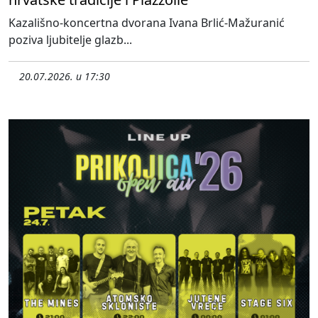
Kazališno-koncertna dvorana Ivana Brlić-Mažuranić
poziva ljubitelje glazb...
20.07.2026. u 17:30