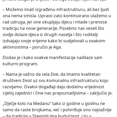
– Možemo imati izgrađenu infrastrukturu, ali bez ljudi
ona nema smisla. Upravo zato kontinuirano ulažemo u
rad udruga, jer one okupljaju djecu i mlade i prenose
tradiciju na nove generacije. Posebno nas veseli što
ovdje dolaze djeca iz drugih naselja i što roditelji
izdvajaju svoje vrijeme kako bi sudjelovali u ovakvim
aktivnostima – poručio je Aga.
Dodao je i kako ovakve manifestacije nadilaze sam
kulturni program.
– Nama je važno da sela žive, da imamo kvalitetan
društveni život uz svu komunalnu infrastrukturu koju
razvijamo. Ovakvi događaji daju dodatnu vrijednost
cijeloj zajednici i čine nas prepoznatljivima – zaključio je.
„Dječje kolo na Medanu“ tako iz godine u godinu ne
samo da raste brojkama, već i potvrđuje ono najvažnije
– da tradicija u Slavoniji ima budućnost, i to u