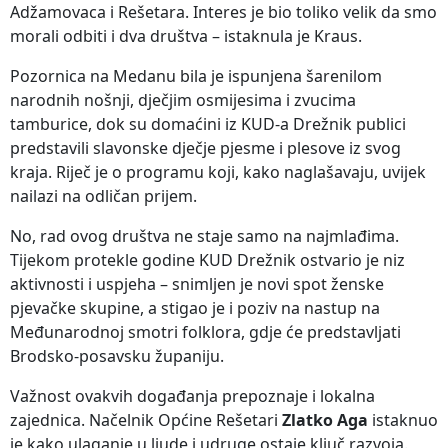
Adžamovaca i Rešetara. Interes je bio toliko velik da smo
morali odbiti i dva društva – istaknula je Kraus.
Pozornica na Medanu bila je ispunjena šarenilom
narodnih nošnji, dječjim osmijesima i zvucima
tamburice, dok su domaćini iz KUD-a Drežnik publici
predstavili slavonske dječje pjesme i plesove iz svog
kraja. Riječ je o programu koji, kako naglašavaju, uvijek
nailazi na odličan prijem.
No, rad ovog društva ne staje samo na najmlađima.
Tijekom protekle godine KUD Drežnik ostvario je niz
aktivnosti i uspjeha – snimljen je novi spot ženske
pjevačke skupine, a stigao je i poziv na nastup na
Međunarodnoj smotri folklora, gdje će predstavljati
Brodsko-posavsku županiju.
Važnost ovakvih događanja prepoznaje i lokalna
zajednica. Načelnik Općine Rešetari
Zlatko Aga
istaknuo
je kako ulaganje u ljude i udruge ostaje ključ razvoja.