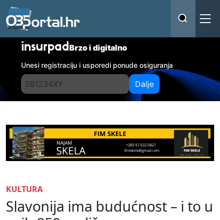
insurpad
Brzo i digitalno
Unesi registraciju i usporedi ponude osiguranja
Dalje
KULTURA
Slavonija ima budućnost – i to u