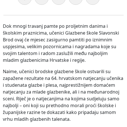
Dok mnogi travanj pamte po proljetnim danima i
školskim praznicima, učenici Glazbene škole Slavonski
Brod ovaj će mjesec zasigurno pamtiti po iznimnim
uspjesima, velikim pozornicama i nagradama koje su
svojim talentom i radom zaslužili među najboljim
mladim glazbenicima Hrvatske i regije.
Naime, učenici brodske glazbene škole ostvarili su
zapažene rezultate na 64. hrvatskom natjecanju učenika
i studenata glazbe i plesa, najprestižnijem domaćem
natjecanju za mlade glazbenike, ali i na međunarodnoj
sceni. Riječ je o natjecanjima na kojima sudjeluju samo
najbolji – oni koji su prethodno morali proći školske i
županijske razine te dokazati kako pripadaju samom
vrhu mladih glazbenih talenata.