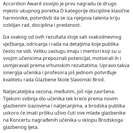
Accordion Award osvojio je prvu nagradu te drugo
mjesto ukupnog poretka D kategorije discipline klasične
harmonike, potvrdivši da se iza njegova talenta kriju
ozbiljan rad, disciplina i predanost.
Iza svakog od ovih rezultata stoje sati svakodnevnog
vježbanja, odricanja i rada na detaljima koje publika
često ne vidi. Veliku zaslugu imaju i mentori koji su u
svojim učenicima prepoznali potencijal, motivirali ih i
usmjeravali prema vrhunskim rezultatima. Upravo takva
sinergija učenika i profesora još jednom potvrđuje
kvalitetu rada Glazbene škole Slavonski Brod.
Natjecateljska sezona, međutim, još nije završena.
Tijekom svibnja dio učenika tek kreće prema novim
glazbenim izazovima i natjecanjima, a brodska publika
uskoro će imati priliku uživo čuti ove mlade glazbenike
na Koncertu nagrađenih učenika u sklopu Brodskoga
glazbenog ljeta.