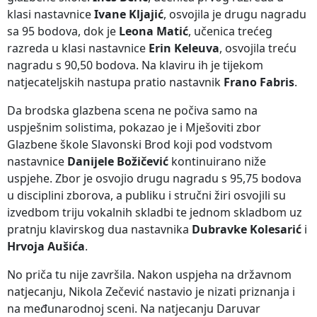
klasi nastavnice
Ivane Kljajić
, osvojila je drugu nagradu
sa 95 bodova, dok je
Leona Matić
, učenica trećeg
razreda u klasi nastavnice
Erin Keleuva
, osvojila treću
nagradu s 90,50 bodova. Na klaviru ih je tijekom
natjecateljskih nastupa pratio nastavnik
Frano Fabris
.
Da brodska glazbena scena ne počiva samo na
uspješnim solistima, pokazao je i Mješoviti zbor
Glazbene škole Slavonski Brod koji pod vodstvom
nastavnice
Danijele Božičević
kontinuirano niže
uspjehe. Zbor je osvojio drugu nagradu s 95,75 bodova
u disciplini zborova, a publiku i stručni žiri osvojili su
izvedbom triju vokalnih skladbi te jednom skladbom uz
pratnju klavirskog dua nastavnika
Dubravke Kolesarić
i
Hrvoja Aušića
.
No priča tu nije završila. Nakon uspjeha na državnom
natjecanju, Nikola Zečević nastavio je nizati priznanja i
na međunarodnoj sceni. Na natjecanju Daruvar