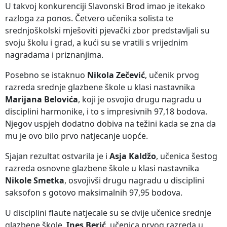
U takvoj konkurenciji Slavonski Brod imao je itekako
razloga za ponos. Četvero učenika solista te
srednjoškolski mješoviti pjevački zbor predstavljali su
svoju školu i grad, a kući su se vratili s vrijednim
nagradama i priznanjima.
Posebno se istaknuo
Nikola Zečević
, učenik prvog
razreda srednje glazbene škole u klasi nastavnika
Marijana Belovića
, koji je osvojio drugu nagradu u
disciplini harmonike, i to s impresivnih 97,18 bodova.
Njegov uspjeh dodatno dobiva na težini kada se zna da
mu je ovo bilo prvo natjecanje uopće.
Sjajan rezultat ostvarila je i
Asja Kaldžo
, učenica šestog
razreda osnovne glazbene škole u klasi nastavnika
Nikole Smetka
, osvojivši drugu nagradu u disciplini
saksofon s gotovo maksimalnih 97,95 bodova.
U disciplini flaute natjecale su se dvije učenice srednje
glazbene škole.
Ines Berić
, učenica prvog razreda u