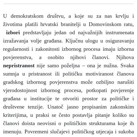
U demokratskom društvu, a koje su za nas krvlju i
životima platili hrvatski branitelji u Domovinskom ratu,
izbori
predstavljaju jedan od najvažnijih instrumenata
izražavanja volje građana. Ključnu ulogu u osiguravanju
regularnosti i zakonitosti izbornog procesa imaju izborna
povjerenstva, a osobito njihovi članovi. Njihova
nepristranost
nije samo poželjna – ona je nužna. Svaka
sumnja u pristranost ili političku motiviranost članova
gradskog izbornog povjerenstva može ozbiljno narušiti
vjerodostojnost izbornog procesa, potkopati povjerenje
građana u institucije te otvoriti prostor za političke i
društvene tenzije. Unatoč jasno propisanim zakonskim
kriterijima, u praksi se često postavlja pitanje koliko su
članovi doista neovisni o političkim strukturama koje ih
imenuju. Povremeni slučajevi političkog utjecaja i sukoba