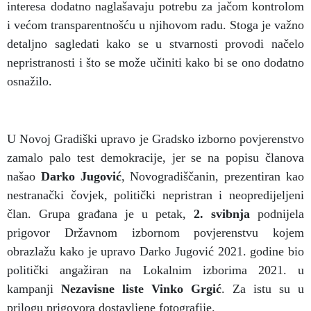
interesa dodatno naglašavaju potrebu za jačom kontrolom
i većom transparentnošću u njihovom radu. Stoga je važno
detaljno sagledati kako se u stvarnosti provodi načelo
nepristranosti i što se može učiniti kako bi se ono dodatno
osnažilo.
U Novoj Gradiški upravo je Gradsko izborno povjerenstvo
zamalo palo test demokracije, jer se na popisu članova
našao
Darko Jugović
, Novogradiščanin, prezentiran kao
nestranački čovjek, politički nepristran i neopredijeljeni
član. Grupa građana je u petak,
2. svibnja
podnijela
prigovor Državnom izbornom povjerenstvu kojem
obrazlažu kako je upravo Darko Jugović 2021. godine bio
politički angažiran na Lokalnim izborima 2021. u
kampanji
Nezavisne liste Vinko Grgić
. Za istu su u
prilogu prigovora dostavljene fotografije.