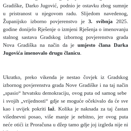
Gradiške, Darko Jugović, podnio je ostavku zbog sumnje
u pristranost u njegovom radu. Slijedom navedenog,
Županijsko izborno povjerenstvo je
3. svibnja
2025.
godine donijelo Rješenje o izmjeni Rješenja o imenovanju
stalnog sastava Gradskog izbornog povjerenstva grada
Nova Gradiška na način da je
umjesto člana Darka
Jugovića imenovalo drugu članicu
.
Ukratko, preko vikenda je nestao čovjek iz Gradskog
izbornog povjerenstva grada Nove Gradiške i na taj način
„spasio“ hrvatsku demokraciju, ovog puta od samog sebe
i svojih „vrijednosti“ gdje se moguće očekivalo da će sve
kao i uvijek pokriti
laž
. Kolika je naknada za taj častan
višednevni posao, više manje je nebitno, jer ovog puta
neće otići iz Proračuna u džep tamo gdje joj izgleda nije ni