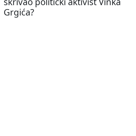
skrivao politički aktivist Vinka
Grgića?