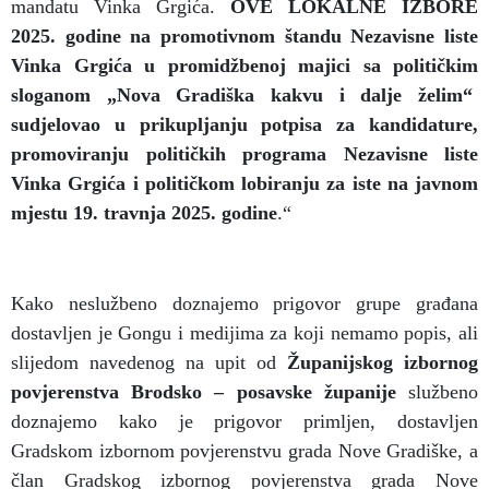
mandatu Vinka Grgića.
OVE LOKALNE IZBORE
2025. godine na promotivnom štandu Nezavisne liste
Vinka Grgića u promidžbenoj majici sa političkim
sloganom „Nova Gradiška kakvu i dalje želim“
sudjelovao u prikupljanju potpisa za kandidature,
promoviranju političkih programa Nezavisne liste
Vinka Grgića i političkom lobiranju za iste na javnom
mjestu 19. travnja 2025. godine
.“
Kako neslužbeno doznajemo prigovor grupe građana
dostavljen je Gongu i medijima za koji nemamo popis, ali
slijedom navedenog na upit od
Županijskog izbornog
povjerenstva Brodsko – posavske županije
službeno
doznajemo kako je prigovor primljen, dostavljen
Gradskom izbornom povjerenstvu grada Nove Gradiške, a
član Gradskog izbornog povjerenstva grada Nove