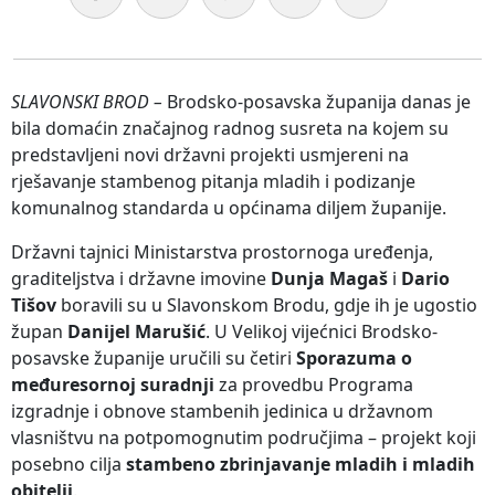
SLAVONSKI BROD –
Brodsko-posavska županija danas je
bila domaćin značajnog radnog susreta na kojem su
predstavljeni novi državni projekti usmjereni na
rješavanje stambenog pitanja mladih i podizanje
komunalnog standarda u općinama diljem županije.
Državni tajnici Ministarstva prostornoga uređenja,
graditeljstva i državne imovine
Dunja Magaš
i
Dario
Tišov
boravili su u Slavonskom Brodu, gdje ih je ugostio
župan
Danijel Marušić
. U Velikoj vijećnici Brodsko-
posavske županije uručili su četiri
Sporazuma o
međuresornoj suradnji
za provedbu Programa
izgradnje i obnove stambenih jedinica u državnom
vlasništvu na potpomognutim područjima – projekt koji
posebno cilja
stambeno zbrinjavanje mladih i mladih
obitelji
.