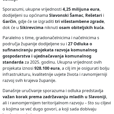
Sporazumi, ukupne vrijednosti
4,25 milijuna eura
,
dodijeljeni su općinama
Slavonski Šamac
,
Rešetari
i
Garčin
, gdje će se izgraditi
tri višestambene zgrade
,
dok će u
Sikirevcima
niknuti
osam obiteljskih kuća
.
Paralelno s time, gradonačelnicima i načelnicima s
područja županije dodijeljene su i
27 Odluka o
sufinanciranju projekata razvoja komunalnog
gospodarstva i ujednačavanja komunalnog
standarda
za 2025. godinu. Ukupna vrijednost ovih
projekata iznosi
928.100 eura
, a cilj im je osigurati bolju
infrastrukturu, kvalitetnije uvjete života i ravnomjerniji
razvoj svih krajeva županije.
Današnje uručivanje sporazuma i odluka predstavlja
važan korak prema zadržavanju mladih u Slavoniji
,
ali i ravnomjernijem teritorijalnom razvoju – što su ciljevi
o kojima se već dugo govori, a koji sada dobivaju