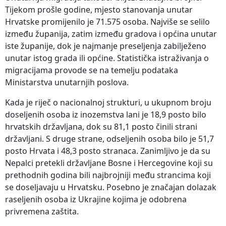
Tijekom prošle godine, mjesto stanovanja unutar
Hrvatske promijenilo je 71.575 osoba. Najviše se selilo
između županija, zatim između gradova i općina unutar
iste županije, dok je najmanje preseljenja zabilježeno
unutar istog grada ili općine. Statistička istraživanja o
migracijama provode se na temelju podataka
Ministarstva unutarnjih poslova.
Kada je riječ o nacionalnoj strukturi, u ukupnom broju
doseljenih osoba iz inozemstva lani je 18,9 posto bilo
hrvatskih državljana, dok su 81,1 posto činili strani
državljani. S druge strane, odseljenih osoba bilo je 51,7
posto Hrvata i 48,3 posto stranaca. Zanimljivo je da su
Nepalci pretekli državljane Bosne i Hercegovine koji su
prethodnih godina bili najbrojniji među strancima koji
se doseljavaju u Hrvatsku. Posebno je značajan dolazak
raseljenih osoba iz Ukrajine kojima je odobrena
privremena zaštita.