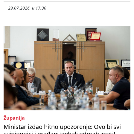
29.07.2026. u 17:30
Županija
Ministar izdao hitno upozorenje: Ovo bi svi
svinjogojci i građani trebali odmah znati!