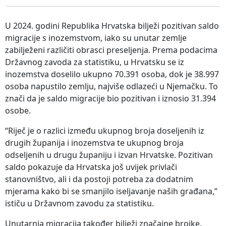
U 2024. godini Republika Hrvatska bilježi pozitivan saldo
migracije s inozemstvom, iako su unutar zemlje
zabilježeni različiti obrasci preseljenja. Prema podacima
Državnog zavoda za statistiku, u Hrvatsku se iz
inozemstva doselilo ukupno 70.391 osoba, dok je 38.997
osoba napustilo zemlju, najviše odlazeći u Njemačku. To
znači da je saldo migracije bio pozitivan i iznosio 31.394
osobe.
“Riječ je o razlici između ukupnog broja doseljenih iz
drugih županija i inozemstva te ukupnog broja
odseljenih u drugu županiju i izvan Hrvatske. Pozitivan
saldo pokazuje da Hrvatska još uvijek privlači
stanovništvo, ali i da postoji potreba za dodatnim
mjerama kako bi se smanjilo iseljavanje naših građana,”
ističu u Državnom zavodu za statistiku.
Unutarnja migracija također bilježi značajne brojke.