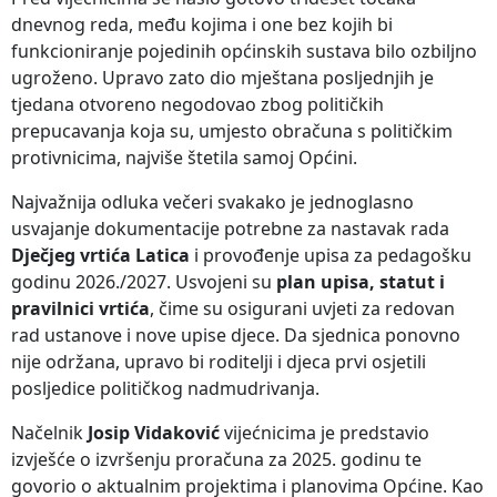
dnevnog reda, među kojima i one bez kojih bi
funkcioniranje pojedinih općinskih sustava bilo ozbiljno
ugroženo. Upravo zato dio mještana posljednjih je
tjedana otvoreno negodovao zbog političkih
prepucavanja koja su, umjesto obračuna s političkim
protivnicima, najviše štetila samoj Općini.
Najvažnija odluka večeri svakako je jednoglasno
usvajanje dokumentacije potrebne za nastavak rada
Dječjeg vrtića Latica
i provođenje upisa za pedagošku
godinu 2026./2027. Usvojeni su
plan upisa, statut i
pravilnici vrtića
, čime su osigurani uvjeti za redovan
rad ustanove i nove upise djece. Da sjednica ponovno
nije održana, upravo bi roditelji i djeca prvi osjetili
posljedice političkog nadmudrivanja.
Načelnik
Josip Vidaković
vijećnicima je predstavio
izvješće o izvršenju proračuna za 2025. godinu te
govorio o aktualnim projektima i planovima Općine. Kao