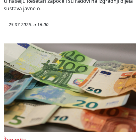
U naselju Rešetari započeli su radovi na izgradnji dijela
sustava javne o...
25.07.2026. u 16:00
Županija