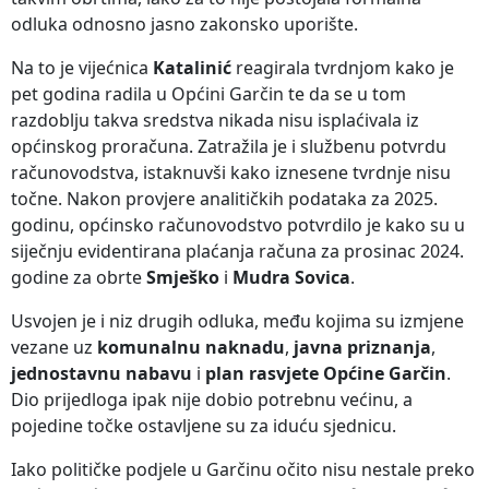
odluka odnosno jasno zakonsko uporište.
Na to je vijećnica
Katalinić
reagirala tvrdnjom kako je
pet godina radila u Općini Garčin te da se u tom
razdoblju takva sredstva nikada nisu isplaćivala iz
općinskog proračuna. Zatražila je i službenu potvrdu
računovodstva, istaknuvši kako iznesene tvrdnje nisu
točne. Nakon provjere analitičkih podataka za 2025.
godinu, općinsko računovodstvo potvrdilo je kako su u
siječnju evidentirana plaćanja računa za prosinac 2024.
godine za obrte
Smješko
i
Mudra Sovica
.
Usvojen je i niz drugih odluka, među kojima su izmjene
vezane uz
komunalnu naknadu
,
javna priznanja
,
jednostavnu nabavu
i
plan rasvjete Općine Garčin
.
Dio prijedloga ipak nije dobio potrebnu većinu, a
pojedine točke ostavljene su za iduću sjednicu.
Iako političke podjele u Garčinu očito nisu nestale preko