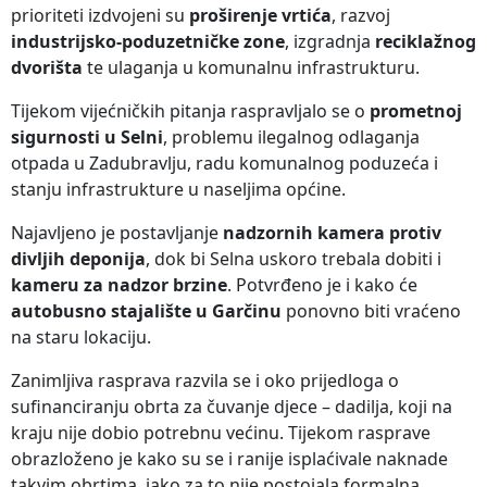
prioriteti izdvojeni su
proširenje vrtića
, razvoj
industrijsko-poduzetničke zone
, izgradnja
reciklažnog
dvorišta
te ulaganja u komunalnu infrastrukturu.
Tijekom vijećničkih pitanja raspravljalo se o
prometnoj
sigurnosti u Selni
, problemu ilegalnog odlaganja
otpada u Zadubravlju, radu komunalnog poduzeća i
stanju infrastrukture u naseljima općine.
Najavljeno je postavljanje
nadzornih kamera protiv
divljih deponija
, dok bi Selna uskoro trebala dobiti i
kameru za nadzor brzine
. Potvrđeno je i kako će
autobusno stajalište u Garčinu
ponovno biti vraćeno
na staru lokaciju.
Zanimljiva rasprava razvila se i oko prijedloga o
sufinanciranju obrta za čuvanje djece – dadilja, koji na
kraju nije dobio potrebnu većinu. Tijekom rasprave
obrazloženo je kako su se i ranije isplaćivale naknade
takvim obrtima, iako za to nije postojala formalna