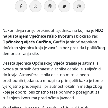
Nakon dviju ranije prekinutih sjednica na kojima je
HDZ
napuštanjem vijećnice rušio kvorum
i blokirao rad
Općinskog vijeća Garčina
, Garčin je sinoć napokon
dočekao sjednicu koja je završila bez prekida i političkog
demonstriranja sile.
Deseta sjednica
Općinskog vijeća
trajala je satima, ali
ovoga puta svih četrnaest vijećnika ostalo je u vijećnici
do kraja. Atmosfera je bila osjetno mirnija nego
prethodnih tjedana, a mnogi su primijetili kako je tome
vjerojatno pridonijela i prisutnost lokalnih medija zbog
koje je oporbi bilo znatno teže ponovno posegnuti za
rušenjem kvoruma pred očima javnosti.
Pred vijećnicima se našlo gotovo trideset točaka