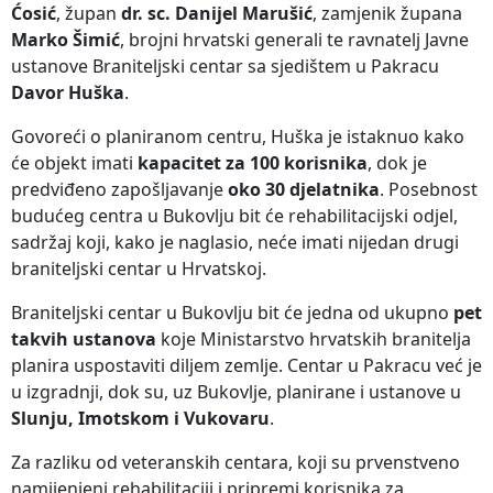
Ćosić
, župan
dr. sc. Danijel Marušić
, zamjenik župana
Marko Šimić
, brojni hrvatski generali te ravnatelj Javne
ustanove Braniteljski centar sa sjedištem u Pakracu
Davor Huška
.
Govoreći o planiranom centru, Huška je istaknuo kako
će objekt imati
kapacitet za 100 korisnika
, dok je
predviđeno zapošljavanje
oko 30 djelatnika
. Posebnost
budućeg centra u Bukovlju bit će rehabilitacijski odjel,
sadržaj koji, kako je naglasio, neće imati nijedan drugi
braniteljski centar u Hrvatskoj.
Braniteljski centar u Bukovlju bit će jedna od ukupno
pet
takvih ustanova
koje Ministarstvo hrvatskih branitelja
planira uspostaviti diljem zemlje. Centar u Pakracu već je
u izgradnji, dok su, uz Bukovlje, planirane i ustanove u
Slunju, Imotskom i Vukovaru
.
Za razliku od veteranskih centara, koji su prvenstveno
namijenjeni rehabilitaciji i pripremi korisnika za