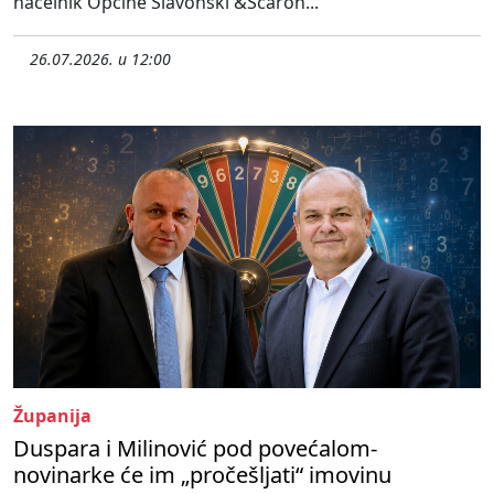
načelnik Općine Slavonski &Scaron...
26.07.2026. u 12:00
Županija
Duspara i Milinović pod povećalom-
novinarke će im „pročešljati“ imovinu