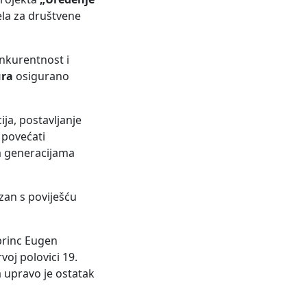
ela za društvene
nkurentnost i
ura
osigurano
ja, postavljanje
 povećati
im generacijama
ezan s poviješću
princ Eugen
voj polovici 19.
 upravo je ostatak