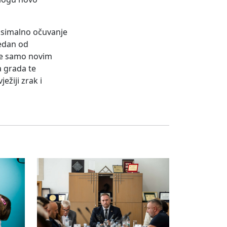
aksimalno očuvanje
jedan od
 se samo novim
a grada te
ežiji zrak i