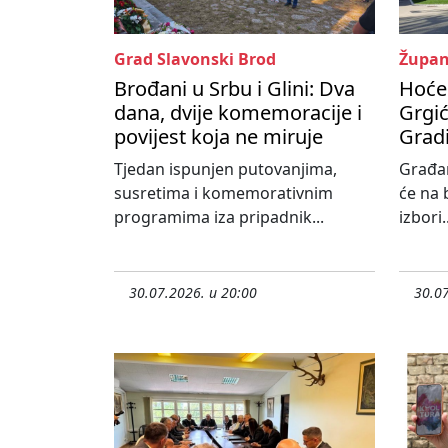
Grad Slavonski Brod
Župan
Brođani u Srbu i Glini: Dva
Hoće 
dana, dvije komemoracije i
Grgić
povijest koja ne miruje
Grad
Tjedan ispunjen putovanjima,
Građa
susretima i komemorativnim
će na 
programima iza pripadnik...
izbori..
30.07.2026. u 20:00
30.07