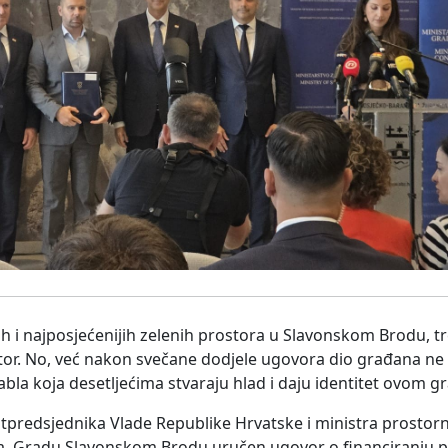
h i najposjećenijih zelenih prostora u Slavonskom Brodu, tre
prostor. No, već nakon svečane dodjele ugovora dio građana ne
tabla koja desetljećima stvaraju hlad i daju identitet ovom 
otpredsjednika Vlade Republike Hrvatske i ministra prostor
ića, Gradu Slavonskom Brodu uručen ugovor o financiranju 