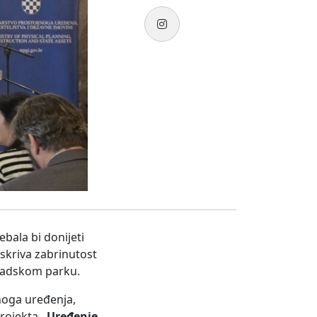
bala bi donijeti
 skriva zabrinutost
gradskom parku.
noga uređenja,
projekta
„Uređenje