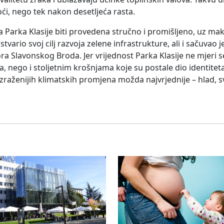
i, nego tek nakon desetljeća rasta.
a Parka Klasije biti provedena stručno i promišljeno, uz m
stvario svoj cilj razvoja zelene infrastrukture, ali i sačuvao 
tora Slavonskog Broda. Jer vrijednost Parka Klasije ne mjeri
 nego i stoljetnim krošnjama koje su postale dio identitet
raženijih klimatskih promjena možda najvrjednije – hlad, svj