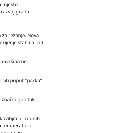
o mjesto
 razvoj grada.
a za rezanje. Nova
rijenje stabala. Jad
 površina ne
vršiti poput "parka"
 značiti gubitak
kovitijih prirodnih
ju temperaturu
ulogu novo