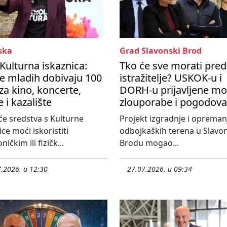
ska
Grad Slavonski Brod
 Kulturna iskaznica:
Tko će sve morati pred
e mladih dobivaju 100
istražitelje? USKOK-u i
za kino, koncerte,
DORH-u prijavljene m
e i kazalište
zlouporabe i pogodova
će sredstva s Kulturne
Projekt izgradnje i opreman
ice moći iskoristiti
odbojkaških terena u Slav
ničkim ili fizičk...
Brodu mogao...
.2026. u 12:30
27.07.2026. u 09:34