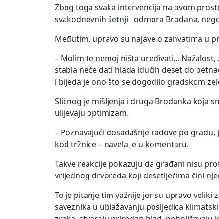
Zbog toga svaka intervencija na ovom prost
svakodnevnih šetnji i odmora Brođana, nego d
Međutim, upravo su najave o zahvatima u p
– Molim te nemoj ništa uređivati... Nažalos
stabla neće dati hlada idućih deset do petnae
i bijeda je ono što se dogodilo gradskom zel
Sličnog je mišljenja i druga Brođanka koja 
ulijevaju optimizam.
– Poznavajući dosadašnje radove po gradu, ja
kod tržnice – navela je u komentaru.
Takve reakcije pokazuju da građani nisu proti
vrijednog drvoreda koji desetljećima čini nj
To je pitanje tim važnije jer su upravo velik
saveznika u ublažavanju posljedica klimatsk
zraka, stvaraju prirodan hlad, poboljšavaju k