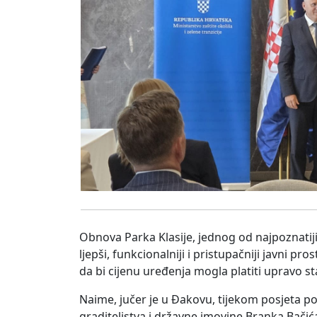
Obnova Parka Klasije, jednog od najpoznatiji
ljepši, funkcionalniji i pristupačniji javni 
da bi cijenu uređenja mogla platiti upravo s
Naime, jučer je u Đakovu, tijekom posjeta p
graditeljstva i državne imovine Branka Bač