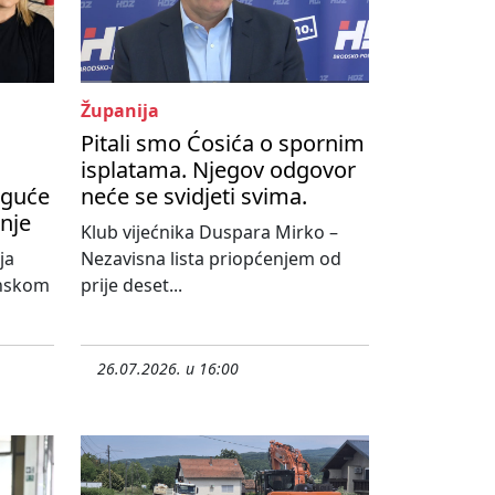
Županija
Pitali smo Ćosića o spornim
isplatama. Njegov odgovor
oguće
neće se svidjeti svima.
nje
Klub vijećnika Duspara Mirko –
ja
Nezavisna lista priopćenjem od
onskom
prije deset...
26.07.2026. u 16:00