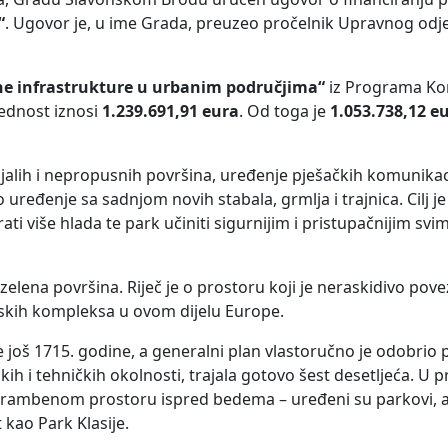
“
. Ugovor je, u ime Grada, preuzeo pročelnik Upravnog odj
ne infrastrukture u urbanim područjima“
iz Programa Ko
jednost iznosi
1.239.691,91 eura
. Od toga je
1.053.738,12 e
alih i nepropusnih površina, uređenje pješačkih komunikaci
ređenje sa sadnjom novih stabala, grmlja i trajnica. Cilj je
ati više hlada te park učiniti sigurnijim i pristupačnijim sv
zelena površina. Riječ je o prostoru koji je neraskidivo pov
ijskih kompleksa u ovom dijelu Europe.
 još 1715. godine, a generalni plan vlastoručno je odobrio 
skih i tehničkih okolnosti, trajala gotovo šest desetljeća. U pr
obrambenom prostoru ispred bedema – uređeni su parkovi, a
kao Park Klasije.