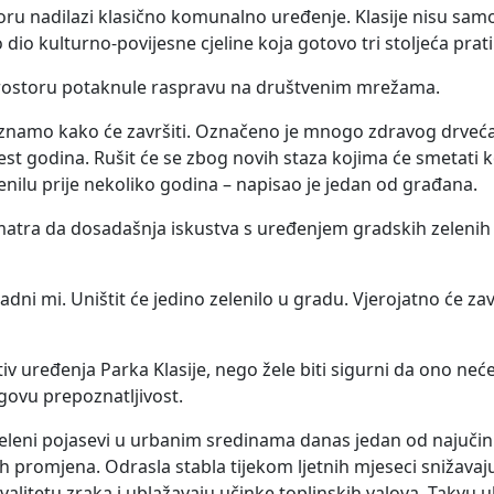
oru nadilazi klasično komunalno uređenje. Klasije nisu sam
io kulturno-povijesne cjeline koja gotovo tri stoljeća prati
rostoru potaknule raspravu na društvenim mrežama.
t, znamo kako će završiti. Označeno je mnogo zdravog drveć
st godina. Rušit će se zbog novih staza kojima će smetati ko
enilu prije nekoliko godina – napisao je jedan od građana.
smatra da dosadašnja iskustva s uređenjem gradskih zelenih
dni mi. Uništit će jedino zelenilo u gradu. Vjerojatno će za
v uređenja Parka Klasije, nego žele biti sigurni da ono neće
egovu prepoznatljivost.
i zeleni pojasevi u urbanim sredinama danas jedan od najučin
ih promjena. Odrasla stabla tijekom ljetnih mjeseci snižava
valitetu zraka i ublažavaju učinke toplinskih valova. Takvu 