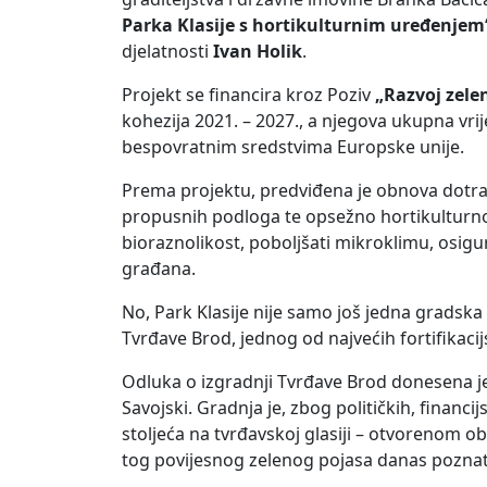
Parka Klasije s hortikulturnim uređenjem
djelatnosti
Ivan Holik
.
Projekt se financira kroz Poziv
„Razvoj zele
kohezija 2021. – 2027., a njegova ukupna vri
bespovratnim sredstvima Europske unije.
Prema projektu, predviđena je obnova dotraj
propusnih podloga te opsežno hortikulturno u
bioraznolikost, poboljšati mikroklimu, osigur
građana.
No, Park Klasije nije samo još jedna gradska 
Tvrđave Brod, jednog od najvećih fortifikac
Odluka o izgradnji Tvrđave Brod donesena je
Savojski. Gradnja je, zbog političkih, financij
stoljeća na tvrđavskoj glasiji – otvorenom 
tog povijesnog zelenog pojasa danas poznat 