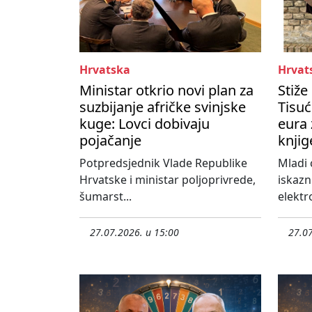
Hrvatska
Hrvat
Ministar otkrio novi plan za
Stiže
suzbijanje afričke svinjske
Tisuć
kuge: Lovci dobivaju
eura 
pojačanje
knjig
Potpredsjednik Vlade Republike
Mladi 
Hrvatske i ministar poljoprivrede,
iskazn
šumarst...
elektro
27.07.2026. u 15:00
27.07