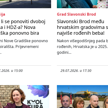
ija
Grad Slavonski Brod
li se ponoviti dvoboj
Slavonski Brod među
a i HDZ-a? Nova
hrvatskim gradovima 
iška ponovno bira
najviše rođenih beba!
ni Nove Gradiške ponovno
Nakon višegodišnjeg pada b
birališta. Prijevremeni
rođenih, Hrvatska je u 2025.
.
godini...
.2026. u 15:00
29.07.2026. u 17:30