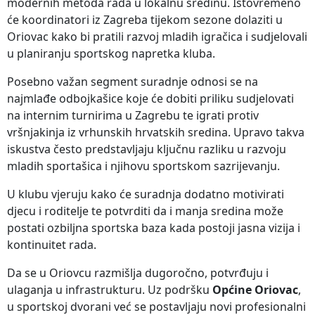
modernih metoda rada u lokalnu sredinu. Istovremeno
će koordinatori iz Zagreba tijekom sezone dolaziti u
Oriovac kako bi pratili razvoj mladih igračica i sudjelovali
u planiranju sportskog napretka kluba.
Posebno važan segment suradnje odnosi se na
najmlađe odbojkašice koje će dobiti priliku sudjelovati
na internim turnirima u Zagrebu te igrati protiv
vršnjakinja iz vrhunskih hrvatskih sredina. Upravo takva
iskustva često predstavljaju ključnu razliku u razvoju
mladih sportašica i njihovu sportskom sazrijevanju.
U klubu vjeruju kako će suradnja dodatno motivirati
djecu i roditelje te potvrditi da i manja sredina može
postati ozbiljna sportska baza kada postoji jasna vizija i
kontinuitet rada.
Da se u Oriovcu razmišlja dugoročno, potvrđuju i
ulaganja u infrastrukturu. Uz podršku
Općine Oriovac
,
u sportskoj dvorani već se postavljaju novi profesionalni