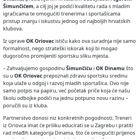
Šimunčićem
, a cilj joj je podići kvalitetu rada s mladim
igračicama te omogućiti trenerima i sportašicama
pristup znanju i iskustvu jednog od najboljih hrvatskih
klubova.
Iz uprave
OK Oriovac
ističu kako ova suradnja nije samo
formalnost, nego strateški iskorak koji bi mogao
dugoročno promijeniti sportsku sliku mjesta.
– Zahvaljujemo gospodinu
Šimunčiću
i
OK Dinamu
što
su u
OK Oriovac
prepoznali zdravu sportsku sredinu
koja ulaže u odgoj i razvoj mladih sportašica. Ovo nije
samo potpis na papiru, već početak priče koja će našu
školu odbojke podići na jednu potpuno novu razinu –
poručili su iz kluba.
Partnerstvo donosi niz konkretnih pogodnosti. Treneri
iz Oriovca imat će priliku educirati se u Zagrebu i pratiti
rad mlađih kategorija Dinama, što će omogućiti prijenos