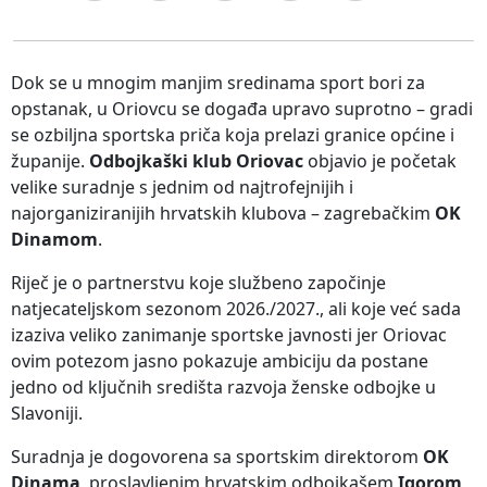
Dok se u mnogim manjim sredinama sport bori za
opstanak, u Oriovcu se događa upravo suprotno – gradi
se ozbiljna sportska priča koja prelazi granice općine i
županije.
Odbojkaški klub Oriovac
objavio je početak
velike suradnje s jednim od najtrofejnijih i
najorganiziranijih hrvatskih klubova – zagrebačkim
OK
Dinamom
.
Riječ je o partnerstvu koje službeno započinje
natjecateljskom sezonom 2026./2027., ali koje već sada
izaziva veliko zanimanje sportske javnosti jer Oriovac
ovim potezom jasno pokazuje ambiciju da postane
jedno od ključnih središta razvoja ženske odbojke u
Slavoniji.
Suradnja je dogovorena sa sportskim direktorom
OK
Dinama
, proslavljenim hrvatskim odbojkašem
Igorom