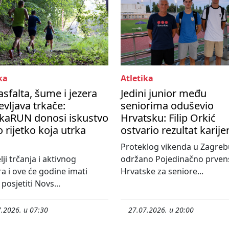
ka
Atletika
asfalta, šume i jezera
Jedini junior među
vljava trkače:
seniorima oduševio
kaRUN donosi iskustvo
Hrvatsku: Filip Orkić
 rijetko koja utrka
ostvario rezultat karije
Proteklog vikenda u Zagreb
lji trčanja i aktivnog
održano Pojedinačno prven
 i ove će godine imati
Hrvatske za seniore...
posjetiti Novs...
.2026. u 07:30
27.07.2026. u 20:00