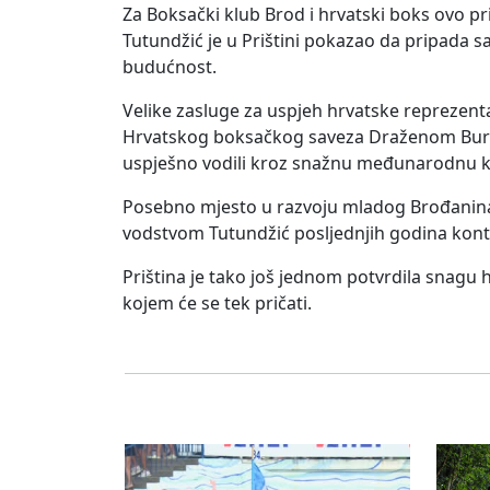
Za Boksački klub Brod i hrvatski boks ovo p
Tutundžić je u Prištini pokazao da pripada 
budućnost.
Velike zasluge za uspjeh hrvatske reprezen
Hrvatskog boksačkog saveza Draženom Burić
uspješno vodili kroz snažnu međunarodnu k
Posebno mjesto u razvoju mladog Brođanina i
vodstvom Tutundžić posljednjih godina konti
Priština je tako još jednom potvrdila snagu
kojem će se tek pričati.