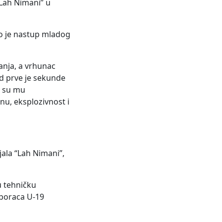
Lah Nimani” u
vo je nastup mladog
anja, a vrhunac
od prve je sekunde
i su mu
nu, eksplozivnost i
ala “Lah Nimani”,
u tehničku
 boraca U-19