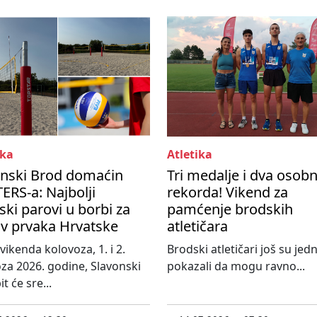
ka
Atletika
onski Brod domaćin
Tri medalje i dva osob
RS-a: Najbolji
rekorda! Vikend za
ski parovi u borbi za
pamćenje brodskih
ov prvaka Hrvatske
atletičara
vikenda kolovoza, 1. i 2.
Brodski atletičari još su je
za 2026. godine, Slavonski
pokazali da mogu ravno...
t će sre...