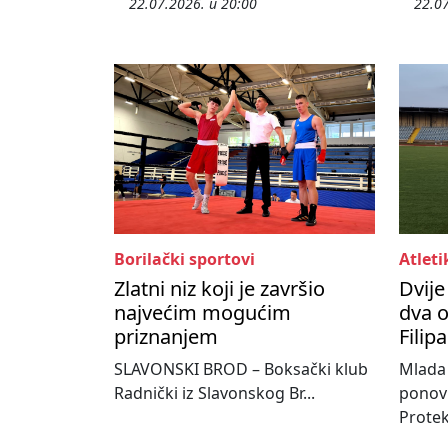
22.07.2026. u 20:00
22.07
Borilački sportovi
Atleti
Zlatni niz koji je završio
Dvije
najvećim mogućim
dva 
priznanjem
Filip
SLAVONSKI BROD – Boksački klub
Mlada 
Radnički iz Slavonskog Br...
ponovn
Protek