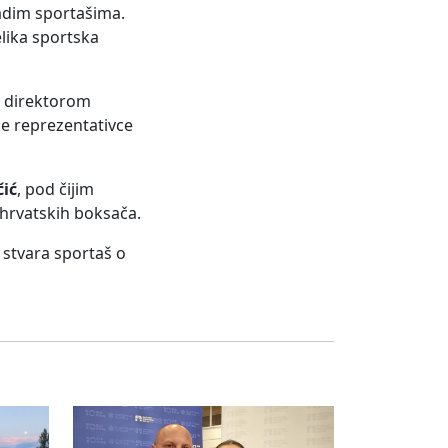
ladim sportašima.
lika sportska
m direktorom
e reprezentativce
čić
, pod čijim
 hrvatskih boksača.
 stvara sportaš o