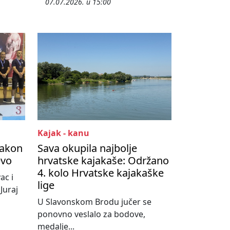
07.07.2026. u 15:00
Kajak - kanu
Nakon
Sava okupila najbolje
evo
hrvatske kajakaše: Održano
4. kolo Hrvatske kajakaške
ac i
lige
Juraj
U Slavonskom Brodu jučer se
ponovno veslalo za bodove,
medalje...