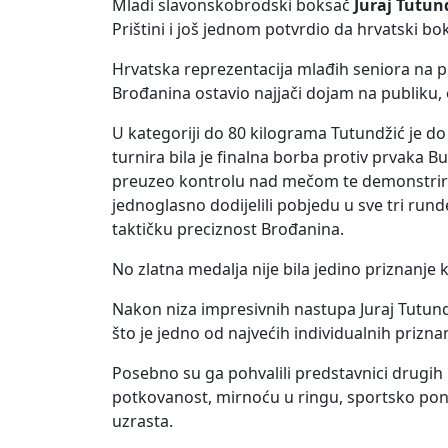
Mladi slavonskobrodski boksač
Juraj Tutun
Prištini i još jednom potvrdio da hrvatski bo
Hrvatska reprezentacija mlađih seniora na pr
Brođanina ostavio najjači dojam na publiku, 
U kategoriji do 80 kilograma Tutundžić je d
turnira bila je finalna borba protiv prvaka
preuzeo kontrolu nad mečom te demonstrirao
jednoglasno dodijelili pobjedu u sve tri run
taktičku preciznost Brođanina.
No zlatna medalja nije bila jedino priznanje ko
Nakon niza impresivnih nastupa Juraj Tutun
što je jedno od najvećih individualnih pri
Posebno su ga pohvalili predstavnici drugih r
potkovanost, mirnoću u ringu, sportsko pona
uzrasta.