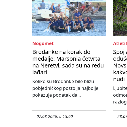
Nogomet
Atleti
Brođanke na korak do
Spoj 
medalje: Marsonia četvrta
oduše
na Neretvi, sada su na redu
Novs
lađari
kakvo
nudi
Koliko su Brođanke bile blizu
pobjedničkog postolja najbolje
Ljubite
pokazuje podatak da...
odmora
razlog 
07.08.2026. u 15:00
28.07