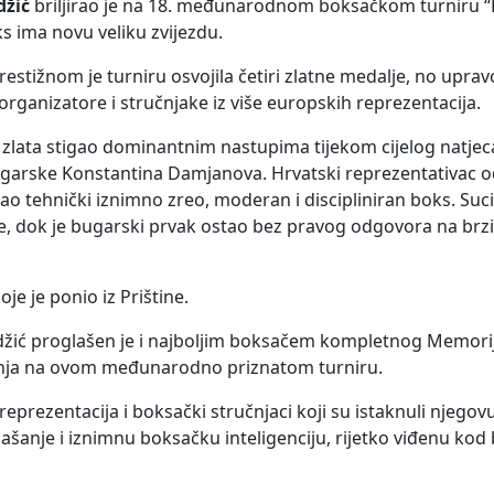
džić
briljirao je na 18. međunarodnom boksačkom turniru “
ks ima novu veliku zvijezdu.
estižnom je turniru osvojila četiri zlatne medalje, no upra
organizatore i stručnjake iz više europskih reprezentacija.
o zlata stigao dominantnim nastupima tijekom cijelog natjec
 Bugarske Konstantina Damjanova. Hrvatski reprezentativac 
 tehnički iznimno zreo, moderan i discipliniran boks. Suc
de, dok je bugarski prvak ostao bez pravog odgovora na brzi
je je ponio iz Prištine.
džić proglašen je i najboljim boksačem kompletnog Memorij
znanja na ovom međunarodno priznatom turniru.
eprezentacija i boksački stručnjaci koji su istaknuli njegov
šanje i iznimnu boksačku inteligenciju, rijetko viđenu kod