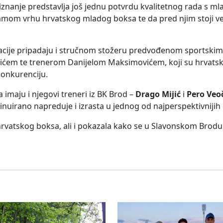
riznanje predstavlja još jednu potvrdu kvalitetnog rada s m
samom vrhu hrvatskog mladog boksa te da pred njim stoji ve
tacije pripadaju i stručnom stožeru predvođenom sportski
em te trenerom Danijelom Maksimovićem, koji su hrvatsk
onkurenciju.
maju i njegovi treneri iz BK Brod –
Drago Mijić
i
Pero Veo
nuirano napreduje i izrasta u jednog od najperspektivnijih
 hrvatskog boksa, ali i pokazala kako se u Slavonskom Brodu