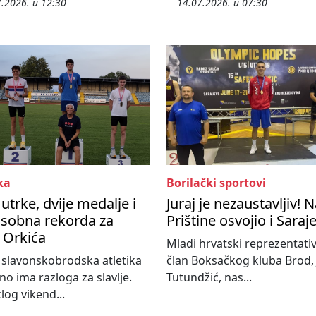
.2026. u 12:30
14.07.2026. u 07:30
ka
Borilački sportovi
 utrke, dvije medalje i
Juraj je nezaustavljiv! 
osobna rekorda za
Prištine osvojio i Saraj
a Orkića
Mladi hrvatski reprezentativ
slavonskobrodska atletika
član Boksačkog kluba Brod, 
o ima razloga za slavlje.
Tutundžić, nas...
log vikend...