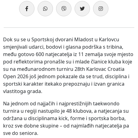
Dok su se u Sportskoj dvorani Mladost u Karlovcu
smjenjivali udarci, bodovi i glasna podrška s tribina,
među gotovo 600 natjecatelja iz 11 zemalja svoje mjesto
pod reflektorima pronašle su i mlade članice kluba koje
su na međunarodnom turniru 28th Karlovac Croatia
Open 2026 još jednom pokazale da se trud, disciplina i
sportski karakter itekako prepoznaju i izvan granica
vlastitoga grada.
Na jednom od najjačih i najprestižnijih taekwondo
turnira u regiji nastupilo je 48 klubova, a natjecanja su
održana u disciplinama kick, forme i sportska borba,
kroz sve dobne skupine – od najmlađih natjecatelja pa
sve do seniora.