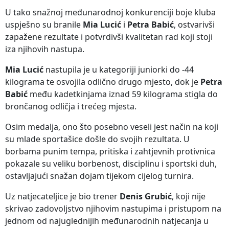
U tako snažnoj međunarodnoj konkurenciji boje kluba
uspješno su branile
Mia Lucić
i
Petra Babić
, ostvarivši
zapažene rezultate i potvrdivši kvalitetan rad koji stoji
iza njihovih nastupa.
Mia Lucić
nastupila je u kategoriji juniorki do -44
kilograma te osvojila odlično drugo mjesto, dok je
Petra
Babić
među kadetkinjama iznad 59 kilograma stigla do
brončanog odličja i trećeg mjesta.
Osim medalja, ono što posebno veseli jest način na koji
su mlade sportašice došle do svojih rezultata. U
borbama punim tempa, pritiska i zahtjevnih protivnica
pokazale su veliku borbenost, disciplinu i sportski duh,
ostavljajući snažan dojam tijekom cijelog turnira.
Uz natjecateljice je bio trener
Denis Grubić
, koji nije
skrivao zadovoljstvo njihovim nastupima i pristupom na
jednom od najuglednijih međunarodnih natjecanja u