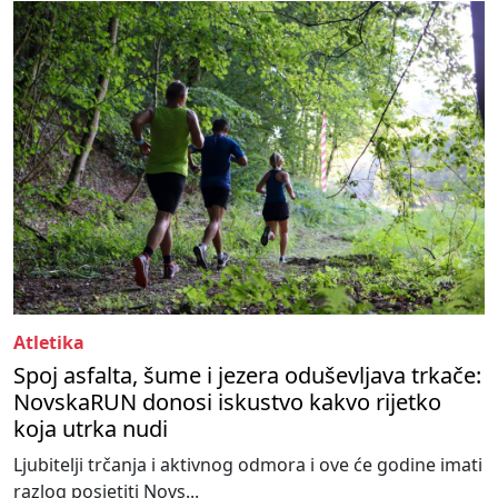
Atletika
Spoj asfalta, šume i jezera oduševljava trkače:
NovskaRUN donosi iskustvo kakvo rijetko
koja utrka nudi
Ljubitelji trčanja i aktivnog odmora i ove će godine imati
razlog posjetiti Novs...