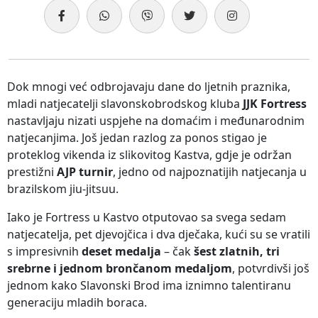
Dok mnogi već odbrojavaju dane do ljetnih praznika,
mladi natjecatelji slavonskobrodskog kluba
JJK Fortress
nastavljaju nizati uspjehe na domaćim i međunarodnim
natjecanjima. Još jedan razlog za ponos stigao je
proteklog vikenda iz slikovitog Kastva, gdje je održan
prestižni
AJP turnir
, jedno od najpoznatijih natjecanja u
brazilskom jiu-jitsuu.
Iako je Fortress u Kastvo otputovao sa svega sedam
natjecatelja, pet djevojčica i dva dječaka, kući su se vratili
s impresivnih
deset medalja
– čak
šest zlatnih, tri
srebrne i jednom brončanom medaljom
, potvrdivši još
jednom kako Slavonski Brod ima iznimno talentiranu
generaciju mladih boraca.