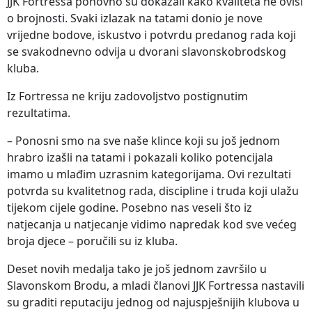
JJK Fortressa ponovno su dokazali kako kvaliteta ne ovisi
o brojnosti. Svaki izlazak na tatami donio je nove
vrijedne bodove, iskustvo i potvrdu predanog rada koji
se svakodnevno odvija u dvorani slavonskobrodskog
kluba.
Iz Fortressa ne kriju zadovoljstvo postignutim
rezultatima.
– Ponosni smo na sve naše klince koji su još jednom
hrabro izašli na tatami i pokazali koliko potencijala
imamo u mlađim uzrasnim kategorijama. Ovi rezultati
potvrda su kvalitetnog rada, discipline i truda koji ulažu
tijekom cijele godine. Posebno nas veseli što iz
natjecanja u natjecanje vidimo napredak kod sve većeg
broja djece – poručili su iz kluba.
Deset novih medalja tako je još jednom završilo u
Slavonskom Brodu, a mladi članovi JJK Fortressa nastavili
su graditi reputaciju jednog od najuspješnijih klubova u