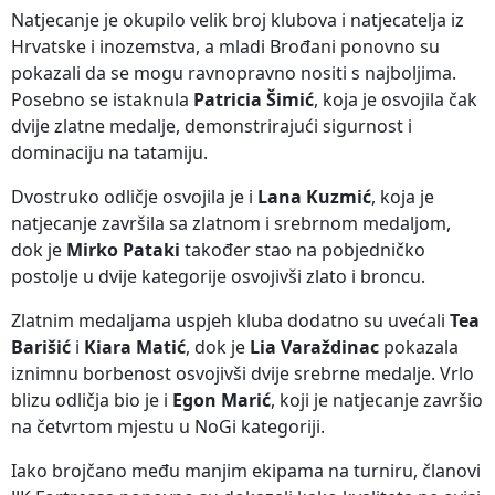
Natjecanje je okupilo velik broj klubova i natjecatelja iz
Hrvatske i inozemstva, a mladi Brođani ponovno su
pokazali da se mogu ravnopravno nositi s najboljima.
Posebno se istaknula
Patricia Šimić
, koja je osvojila čak
dvije zlatne medalje, demonstrirajući sigurnost i
dominaciju na tatamiju.
Dvostruko odličje osvojila je i
Lana Kuzmić
, koja je
natjecanje završila sa zlatnom i srebrnom medaljom,
dok je
Mirko Pataki
također stao na pobjedničko
postolje u dvije kategorije osvojivši zlato i broncu.
Zlatnim medaljama uspjeh kluba dodatno su uvećali
Tea
Barišić
i
Kiara Matić
, dok je
Lia Varaždinac
pokazala
iznimnu borbenost osvojivši dvije srebrne medalje. Vrlo
blizu odličja bio je i
Egon Marić
, koji je natjecanje završio
na četvrtom mjestu u NoGi kategoriji.
Iako brojčano među manjim ekipama na turniru, članovi