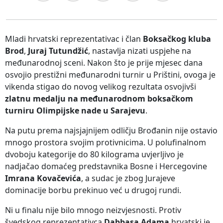
Mladi hrvatski reprezentativac i član
Boksačkog kluba
Brod
,
Juraj Tutundžić
, nastavlja nizati uspjehe na
međunarodnoj sceni. Nakon što je prije mjesec dana
osvojio prestižni međunarodni turnir u Prištini, ovoga je
vikenda stigao do novog velikog rezultata osvojivši
zlatnu medalju na međunarodnom boksačkom
turniru Olimpijske nade u Sarajevu
.
Na putu prema najsjajnijem odličju Brođanin nije ostavio
mnogo prostora svojim protivnicima. U polufinalnom
dvoboju kategorije do 80 kilograma uvjerljivo je
nadjačao domaćeg predstavnika Bosne i Hercegovine
Imrana Kovačevića
, a sudac je zbog Jurajeve
dominacije borbu prekinuo već u drugoj rundi.
Ni u finalu nije bilo mnogo neizvjesnosti. Protiv
švedskog reprezentativca
Dabbasa Adama
hrvatski je