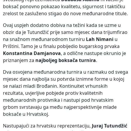
boksač ponovno pokazao kvalitetu, sigurnost i taktičku
zrelost te zasluženo stigao do nove međunarodne titule.
Ovaj uspjeh dodatno dobiva na težini kada se uzme u
obzir da je Tutundžić prije samo mjesec dana trijumfirao
na snažnom međunarodnom turniru
Lah Nimani
u
Prištini. Tamo je u finalu pobijedio bugarskog prvaka
Konstantina Damjanova
, a odlične nastupe okrunio je
priznanjem za
najboljeg boksača turnira
.
Dva osvojena međunarodna turnira u razmaku od svega
mjesec dana najbolja su potvrda iznimne forme u kojoj
se nalazi mladi Brođanin. Kontinuitet vrhunskih
rezultata, uvjerljive pobjede protiv kvalitetnih
međunarodnih protivnika i nastupi pod hrvatskim
grbom svrstavaju ga među najperspektivnije mlade
boksače u Hrvatskoj.
Nastupajući za hrvatsku reprezentaciju,
Juraj Tutundžić