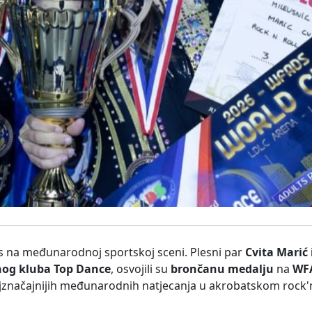
 na međunarodnoj sportskoj sceni. Plesni par
Cvita Marić 
nog kluba Top Dance
, osvojili su
brončanu medalju
na
WF
jznačajnijih međunarodnih natjecanja u akrobatskom rock'n'