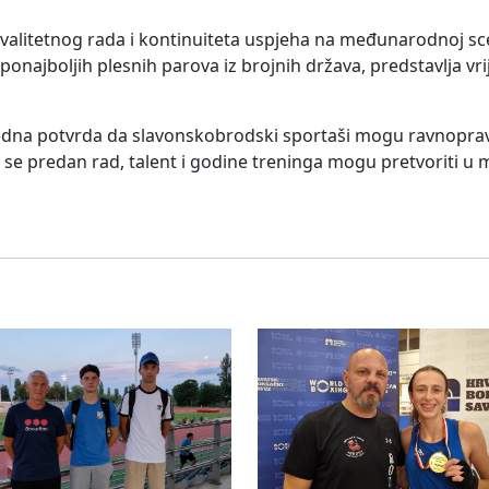
kvalitetnog rada i kontinuiteta uspjeha na međunarodnoj sc
najboljih plesnih parova iz brojnih država, predstavlja vrije
je jedna potvrda da slavonskobrodski sportaši mogu ravnopra
 predan rad, talent i godine treninga mogu pretvoriti u 