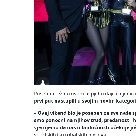
Posebnu težinu ovom uspjehu daje činjenica 
prvi put nastupili u svojim novim katego
–
Ovaj vikend bio je poseban za sve naše s
smo ponosni na njihov trud, predanost i h
vjerujemo da nas u budućnosti očekuje j
sportskih i akrobatskih plesova.