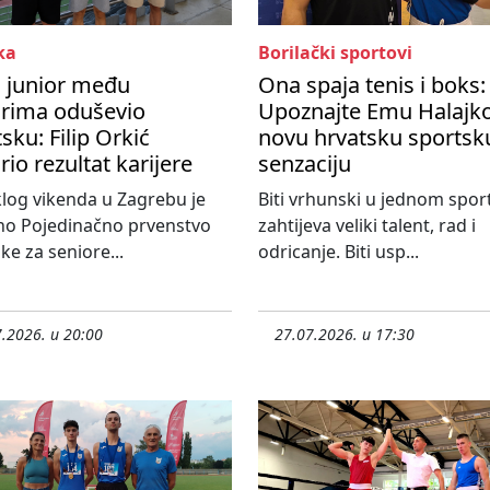
ka
Borilački sportovi
i junior među
Ona spaja tenis i boks:
orima oduševio
Upoznajte Emu Halajko
sku: Filip Orkić
novu hrvatsku sportsk
rio rezultat karijere
senzaciju
log vikenda u Zagrebu je
Biti vrhunski u jednom spor
no Pojedinačno prvenstvo
zahtijeva veliki talent, rad i
ke za seniore...
odricanje. Biti usp...
.2026. u 20:00
27.07.2026. u 17:30