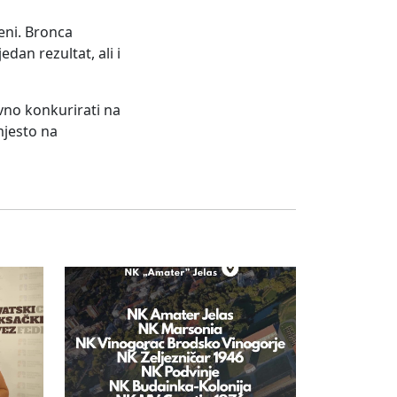
eni. Bronca
dan rezultat, ali i
vno konkurirati na
mjesto na