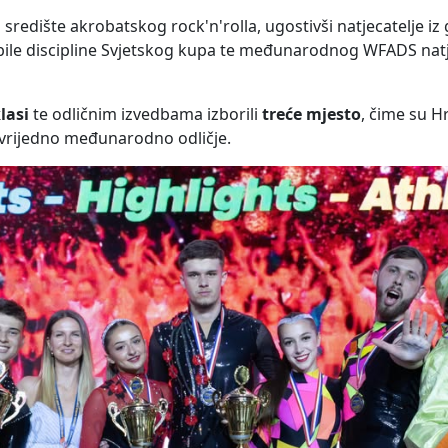
središte akrobatskog rock'n'rolla, ugostivši natjecatelje iz
bile discipline Svjetskog kupa te međunarodnog WFADS nat
lasi
te odličnim izvedbama izborili
treće mjesto
, čime su H
 vrijedno međunarodno odličje.