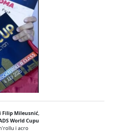
i Filip Mileusnić
,
ADS World Cupu
rollu i acro