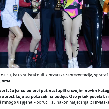
da su, kako su istaknuli iz hrvatske reprezentacije, sporta
rijama
.
portaše jer su po prvi put nastupili u svojim novim kat
rabrost koju su pokazali na podiju. Ovo je tek početak n
oš mnogo uspjeha
– poručili su nakon natjecanja iz Hrvats