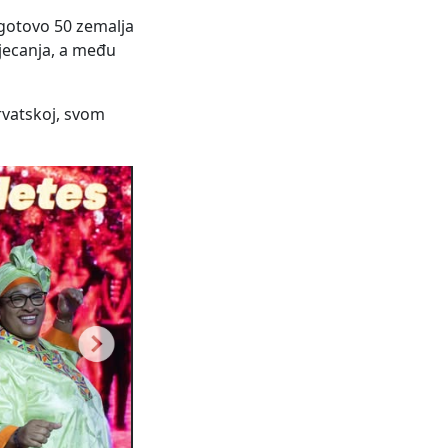
 gotovo 50 zemalja
jecanja, a među
rvatskoj, svom