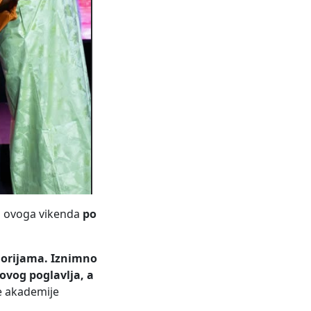
ši ovoga vikenda
po
egorijama. Iznimno
ovog poglavlja, a
ke akademije