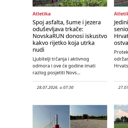
Atletika
Atleti
Spoj asfalta, šume i jezera
Jedin
oduševljava trkače:
seni
NovskaRUN donosi iskustvo
Hrvat
kakvo rijetko koja utrka
ostva
nudi
Protek
Ljubitelji trčanja i aktivnog
održa
odmora i ove će godine imati
Hrvats
razlog posjetiti Novs...
28.07.2026. u 07:30
27.07