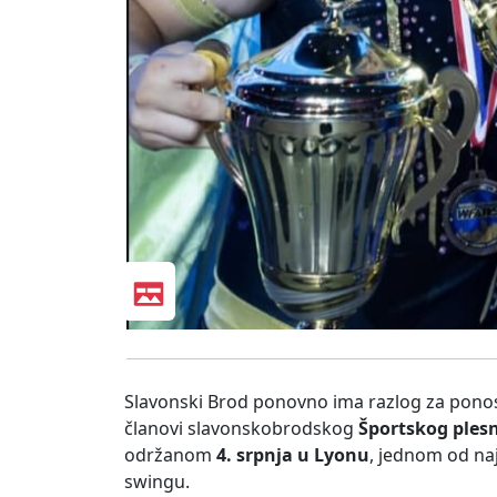
Slavonski Brod ponovno ima razlog za ponos
članovi slavonskobrodskog
Športskog ples
održanom
4. srpnja u Lyonu
, jednom od na
swingu.