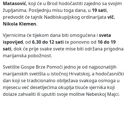
Matasović
, koji će u Brod hodočastiti zajedno sa svojim
župljanima. Posljednju misu toga dana, u
19 sati
,
predvodit će tajnik Nadbiskupijskog ordinarijata
vlč.
Nikola Klemen
.
Vjernicima će tijekom dana biti omogućena i
sveta
ispovijed
, od
6.30 do 12 sati
te ponovno od
16 do 19
sati
, dok će prije svake svete mise biti održana prigodna
marijanska pobožnost.
Svetište Gospe Brze Pomoći jedno je od najpoznatijih
marijanskih svetišta u istočnoj Hrvatskoj, a hodočasnički
dan koji se tradicionalno obilježava svakoga osmoga u
mjesecu već desetljećima okuplja tisuće vjernika koji
dolaze zahvaliti ili uputiti svoje molitve Nebeskoj Majci.