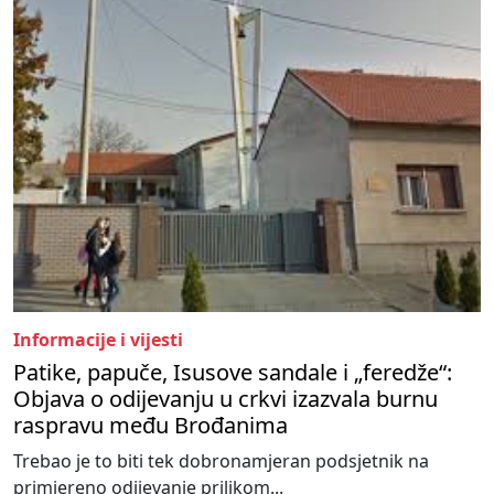
Informacije i vijesti
Patike, papuče, Isusove sandale i „feredže“:
Objava o odijevanju u crkvi izazvala burnu
raspravu među Brođanima
Trebao je to biti tek dobronamjeran podsjetnik na
primjereno odijevanje prilikom...