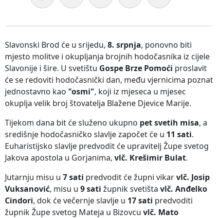
Slavonski Brod će u srijedu,
8. srpnja
, ponovno biti
mjesto molitve i okupljanja brojnih hodočasnika iz cijele
Slavonije i šire. U svetištu
Gospe Brze Pomoći
proslavit
će se redoviti hodočasnički dan, među vjernicima poznat
jednostavno kao
"osmi"
, koji iz mjeseca u mjesec
okuplja velik broj štovatelja Blažene Djevice Marije.
Tijekom dana bit će služeno ukupno
pet svetih misa
, a
središnje hodočasničko slavlje započet će u
11 sati
.
Euharistijsko slavlje predvodit će upravitelj Župe svetog
Jakova apostola u Gorjanima,
vlč. Krešimir Bulat
.
Jutarnju misu u
7 sati
predvodit će župni vikar
vlč. Josip
Vuksanović
, misu u
9 sati
župnik svetišta
vlč. Anđelko
Cindori
, dok će večernje slavlje u
17 sati
predvoditi
župnik Župe svetog Mateja u Bizovcu
vlč. Mato