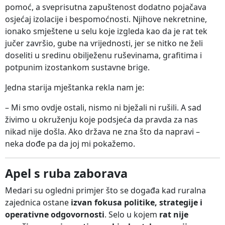
pomoć, a sveprisutna zapuštenost dodatno pojačava
osjećaj izolacije i bespomoćnosti. Njihove nekretnine,
ionako smještene u selu koje izgleda kao da je rat tek
jučer završio, gube na vrijednosti, jer se nitko ne želi
doseliti u sredinu obilježenu ruševinama, grafitima i
potpunim izostankom sustavne brige.
Jedna starija mještanka rekla nam je:
–
Mi smo ovdje ostali, nismo ni bježali ni rušili. A sad
živimo u okruženju koje podsjeća da pravda za nas
nikad nije došla. Ako država ne zna što da napravi –
neka dođe pa da joj mi pokažemo.
Apel s ruba zaborava
Medari su ogledni primjer što se događa kad ruralna
zajednica ostane
izvan fokusa politike, strategije i
operativne odgovornosti
. Selo u kojem
rat nije