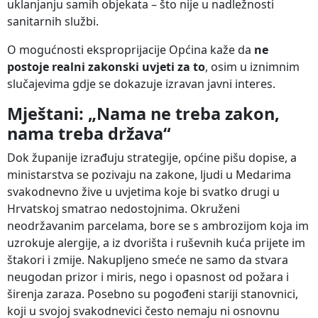
uklanjanju samih objekata – što nije u nadležnosti
sanitarnih službi.
O mogućnosti eksproprijacije Općina kaže da
ne
postoje realni zakonski uvjeti za to
, osim u iznimnim
slučajevima gdje se dokazuje izravan javni interes.
Mještani: „Nama ne treba zakon,
nama treba država“
Dok županije izrađuju strategije, općine pišu dopise, a
ministarstva se pozivaju na zakone, ljudi u Medarima
svakodnevno žive u uvjetima koje bi svatko drugi u
Hrvatskoj smatrao nedostojnima. Okruženi
neodržavanim parcelama, bore se s ambrozijom koja im
uzrokuje alergije, a iz dvorišta i ruševnih kuća prijete im
štakori i zmije. Nakupljeno smeće ne samo da stvara
neugodan prizor i miris, nego i opasnost od požara i
širenja zaraza. Posebno su pogođeni stariji stanovnici,
koji u svojoj svakodnevici često nemaju ni osnovnu