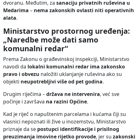
dvoranu. Međutim, za
sanaciju privatnih ruševina u
Medarima
–
nema zakonskih ovlasti niti operativnih
alata
.
Ministarstvo prostornog uređenja:
„Naredbe može dati samo
komunalni redar“
Prema Zakonu o građevinskoj inspekciji, Ministarstvo
navodi da
lokalni komunalni redar ima zakonsko
pravo i obvezu
naložiti uklanjanje ruševina ako su
objekti
neupotrebljivi više od pet godina
.
Drugim riječima –
država ne intervenira
, već sve
počinje i završava
na razini Općine
.
Kad je riječ o napuštenim parcelama i kućama čiji su
vlasnici nepoznati ili žive u inozemstvu, Ministarstvo
priznaje da se
postupci identifikacije i prisilnog
preuzimanja imovine rijetko provode
, jer su
zakonski