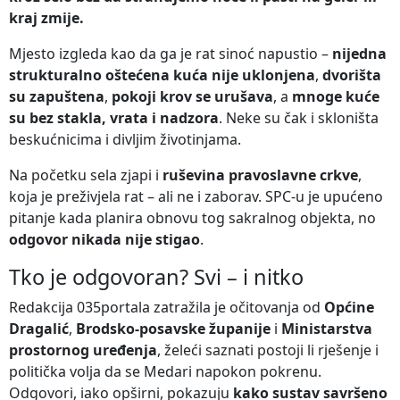
kraj zmije.
Mjesto izgleda kao da ga je rat sinoć napustio –
nijedna
strukturalno oštećena kuća nije uklonjena
,
dvorišta
su zapuštena
,
pokoji krov se urušava
, a
mnoge kuće
su bez stakla, vrata i nadzora
. Neke su čak i skloništa
beskućnicima i divljim životinjama.
Na početku sela zjapi i
ruševina pravoslavne crkve
,
koja je preživjela rat – ali ne i zaborav. SPC-u je upućeno
pitanje kada planira obnovu tog sakralnog objekta, no
odgovor nikada nije stigao
.
Tko je odgovoran? Svi – i nitko
Redakcija 035portala zatražila je očitovanja od
Općine
Dragalić
,
Brodsko-posavske županije
i
Ministarstva
prostornog uređenja
, želeći saznati postoji li rješenje i
politička volja da se Medari napokon pokrenu.
Odgovori, iako opširni, pokazuju
kako sustav savršeno