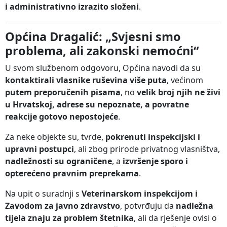
i administrativno izrazito složeni
.
Općina Dragalić: „Svjesni smo
problema, ali zakonski nemoćni“
U svom službenom odgovoru, Općina navodi da su
kontaktirali vlasnike ruševina više puta
, većinom
putem preporučenih pisama
, no
velik broj njih ne živi
u Hrvatskoj, adrese su nepoznate, a povratne
reakcije gotovo nepostojeće
.
Za neke objekte su, tvrde,
pokrenuti inspekcijski i
upravni postupci
, ali zbog prirode privatnog vlasništva,
nadležnosti su ograničene
, a
izvršenje sporo i
opterećeno pravnim preprekama
.
Na upit o suradnji s
Veterinarskom inspekcijom i
Zavodom za javno zdravstvo
, potvrđuju da
nadležna
tijela znaju za problem štetnika
, ali da rješenje ovisi o