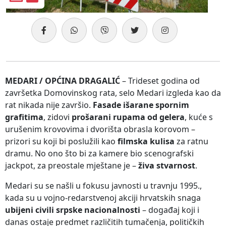
MEDARI / OPĆINA DRAGALIĆ
– Trideset godina od
završetka Domovinskog rata, selo Medari izgleda kao da
rat nikada nije završio.
Fasade išarane spornim
grafitima
, zidovi
prošarani rupama od gelera
, kuće s
urušenim krovovima i dvorišta obrasla korovom –
prizori su koji bi poslužili kao
filmska kulisa
za ratnu
dramu. No ono što bi za kamere bio scenografski
jackpot, za preostale mještane je –
živa stvarnost
.
Medari su se našli u fokusu javnosti u travnju 1995.,
kada su u vojno-redarstvenoj akciji hrvatskih snaga
ubijeni civili srpske nacionalnosti
– događaj koji i
danas ostaje predmet različitih tumačenja, političkih