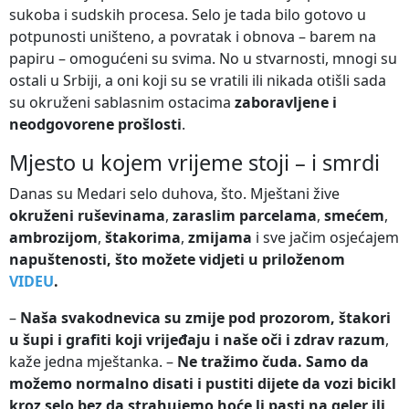
sukoba i sudskih procesa. Selo je tada bilo gotovo u
potpunosti uništeno, a povratak i obnova – barem na
papiru – omogućeni su svima. No u stvarnosti, mnogi su
ostali u Srbiji, a oni koji su se vratili ili nikada otišli sada
su okruženi sablasnim ostacima
zaboravljene i
neodgovorene prošlosti
.
Mjesto u kojem vrijeme stoji – i smrdi
Danas su Medari selo duhova, što. Mještani žive
okruženi ruševinama
,
zaraslim parcelama
,
smećem
,
ambrozijom
,
štakorima
,
zmijama
i sve jačim osjećajem
napuštenosti, što možete vidjeti u priloženom
VIDEU
.
–
Naša svakodnevica su zmije pod prozorom, štakori
u šupi i grafiti koji vrijeđaju i naše oči i zdrav razum
,
kaže jedna mještanka. –
Ne tražimo čuda. Samo da
možemo normalno disati i pustiti dijete da vozi bicikl
kroz selo bez da strahujemo hoće li pasti na geler ili