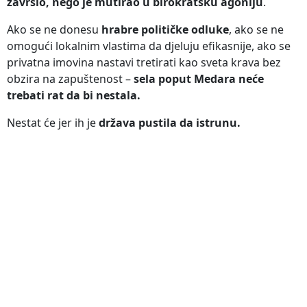
završio, nego je mutirao u birokratsku agoniju
.
Ako se ne donesu
hrabre političke odluke
, ako se ne
omogući lokalnim vlastima da djeluju efikasnije, ako se
privatna imovina nastavi tretirati kao sveta krava bez
obzira na zapuštenost –
sela poput Medara neće
trebati rat da bi nestala.
Nestat će jer ih je
država pustila da istrunu.