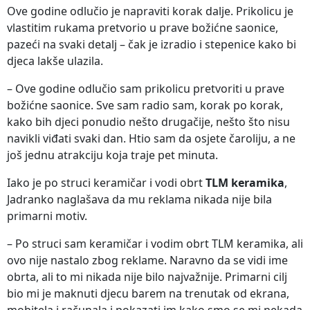
Ove godine odlučio je napraviti korak dalje. Prikolicu je
vlastitim rukama pretvorio u prave božićne saonice,
pazeći na svaki detalj – čak je izradio i stepenice kako bi
djeca lakše ulazila.
– Ove godine odlučio sam prikolicu pretvoriti u prave
božićne saonice. Sve sam radio sam, korak po korak,
kako bih djeci ponudio nešto drugačije, nešto što nisu
navikli viđati svaki dan. Htio sam da osjete čaroliju, a ne
još jednu atrakciju koja traje pet minuta.
Iako je po struci keramičar i vodi obrt
TLM keramika
,
Jadranko naglašava da mu reklama nikada nije bila
primarni motiv.
– Po struci sam keramičar i vodim obrt TLM keramika, ali
ovo nije nastalo zbog reklame. Naravno da se vidi ime
obrta, ali to mi nikada nije bilo najvažnije. Primarni cilj
bio mi je maknuti djecu barem na trenutak od ekrana,
mobitela i računala i pokazati im kako smo se mi nekada