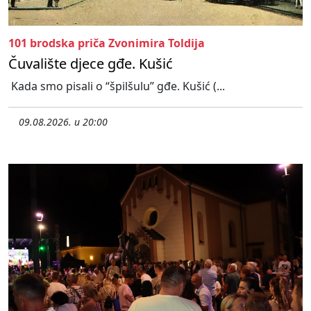
101 brodska priča Zvonimira Toldija
Čuvalište djece gđe. Kušić
Kada smo pisali o “špilšulu” gđe. Kušić (...
09.08.2026. u 20:00