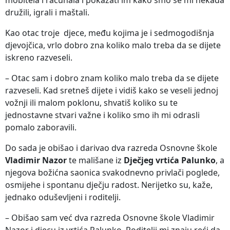
družili, igrali i maštali.
Kao otac troje djece, među kojima je i sedmogodišnja
djevojčica, vrlo dobro zna koliko malo treba da se dijete
iskreno razveseli.
– Otac sam i dobro znam koliko malo treba da se dijete
razveseli. Kad sretneš dijete i vidiš kako se veseli jednoj
vožnji ili malom poklonu, shvatiš koliko su te
jednostavne stvari važne i koliko smo ih mi odrasli
pomalo zaboravili.
Do sada je obišao i darivao dva razreda Osnovne škole
Vladimir Nazor
te mališane iz
Dječjeg vrtića Palunko
, a
njegova božićna saonica svakodnevno privlači poglede,
osmijehe i spontanu dječju radost. Nerijetko su, kaže,
jednako oduševljeni i roditelji.
– Obišao sam već dva razreda Osnovne škole Vladimir
Nazor i djecu iz vrtića Palunko. Roditelji mi znaju reći da