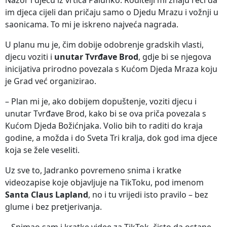
im djeca cijeli dan pričaju samo o Djedu Mrazu i vožnji u
saonicama. To mi je iskreno najveća nagrada.
U planu mu je, čim dobije odobrenje gradskih vlasti,
djecu voziti i
unutar Tvrđave Brod
, gdje bi se njegova
inicijativa prirodno povezala s Kućom Djeda Mraza koju
je Grad već organizirao.
– Plan mi je, ako dobijem dopuštenje, voziti djecu i
unutar Tvrđave Brod, kako bi se ova priča povezala s
Kućom Djeda Božićnjaka. Volio bih to raditi do kraja
godine, a možda i do Sveta Tri kralja, dok god ima djece
koja se žele veseliti.
Uz sve to, Jadranko povremeno snima i kratke
videozapise koje objavljuje na TikToku, pod imenom
Santa Claus Lapland
, no i tu vrijedi isto pravilo – bez
glume i bez pretjerivanja.
– Snimao sam i kratke videe za TikTok, čisto da ostane