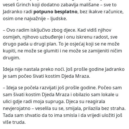
veseli Grinch koji dodatno zabavlja mališane – sve to
Jadranko radi
potpuno besplatno
, bez ikakve računice,
osim one najvažnije – ljudske.
– Ovo radim isključivo zbog djece. Kad vidiš njihov
osmijeh, njihovo uzbuđenje i onu iskrenu radost, sve
drugo pada u drugi plan. To je osjećaj koji se ne može
kupiti, ne može se glumiti i ne može se zamijeniti ničim
drugim.
Ideja nije nastala preko noći. Još prošle godine Jadranko
je sam počeo šivati kostim Djeda Mraza.
– Ideja se počela razvijati još prošle godine. Počeo sam
sam šivati kostim Djeda Mraza i obilazio sam lokale u
ulici gdje radi moja supruga. Djeca su reagirala
nevjerojatno – veselila su se, smijala, prilazila bez straha.
Tada sam shvatio da to ima smisla i da vrijedi uložiti još
više truda.