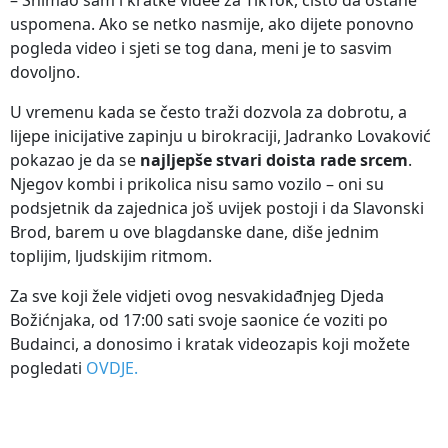
uspomena. Ako se netko nasmije, ako dijete ponovno
pogleda video i sjeti se tog dana, meni je to sasvim
dovoljno.
U vremenu kada se često traži dozvola za dobrotu, a
lijepe inicijative zapinju u birokraciji, Jadranko Lovaković
pokazao je da se
najljepše stvari doista rade srcem
.
Njegov kombi i prikolica nisu samo vozilo – oni su
podsjetnik da zajednica još uvijek postoji i da Slavonski
Brod, barem u ove blagdanske dane, diše jednim
toplijim, ljudskijim ritmom.
Za sve koji žele vidjeti ovog nesvakidađnjeg Djeda
Božićnjaka, od 17:00 sati svoje saonice će voziti po
Budainci, a donosimo i kratak videozapis koji možete
pogledati
OVDJE.