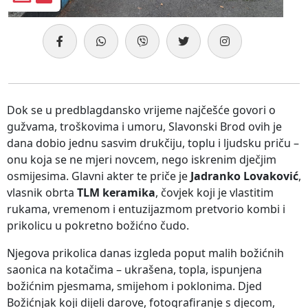
Dok se u predblagdansko vrijeme najčešće govori o
gužvama, troškovima i umoru, Slavonski Brod ovih je
dana dobio jednu sasvim drukčiju, toplu i ljudsku priču –
onu koja se ne mjeri novcem, nego iskrenim dječjim
osmijesima. Glavni akter te priče je
Jadranko Lovaković
,
vlasnik obrta
TLM keramika
, čovjek koji je vlastitim
rukama, vremenom i entuzijazmom pretvorio kombi i
prikolicu u pokretno božićno čudo.
Njegova prikolica danas izgleda poput malih božićnih
saonica na kotačima – ukrašena, topla, ispunjena
božićnim pjesmama, smijehom i poklonima. Djed
Božićnjak koji dijeli darove, fotografiranje s djecom,