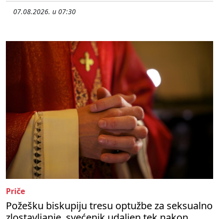
07.08.2026. u 07:30
Priče
Požešku biskupiju tresu optužbe za seksualno
zlostavljanje, svećenik udaljen tek nakon