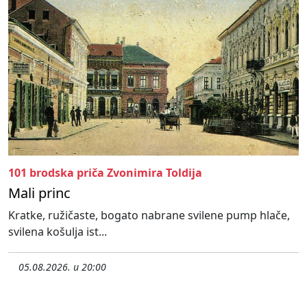
101 brodska priča Zvonimira Toldija
Mali princ
Kratke, ružičaste, bogato nabrane svilene pump hlače,
svilena košulja ist...
05.08.2026. u 20:00