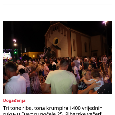
Događanja
Tri tone ribe, tona krumpira i 400 vrijednih
ruku- u Davoru počele 25. Ribarske večeri!