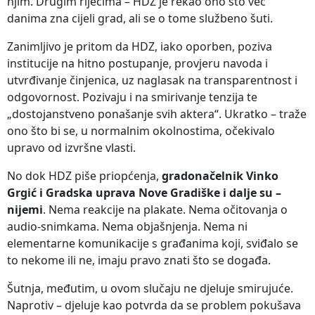
njim. Drugim riječima – HDZ je rekao ono što već
danima zna cijeli grad, ali se o tome službeno šuti.
Zanimljivo je pritom da HDZ, iako oporben, poziva
institucije na hitno postupanje, provjeru navoda i
utvrđivanje činjenica, uz naglasak na transparentnost i
odgovornost. Pozivaju i na smirivanje tenzija te
„dostojanstveno ponašanje svih aktera“. Ukratko – traže
ono što bi se, u normalnim okolnostima, očekivalo
upravo od izvršne vlasti.
No dok HDZ piše priopćenja,
gradonačelnik Vinko
Grgić i Gradska uprava Nove Gradiške i dalje su –
nijemi
. Nema reakcije na plakate. Nema očitovanja o
audio-snimkama. Nema objašnjenja. Nema ni
elementarne komunikacije s građanima koji, sviđalo se
to nekome ili ne, imaju pravo znati što se događa.
Šutnja, međutim, u ovom slučaju ne djeluje smirujuće.
Naprotiv – djeluje kao potvrda da se problem pokušava