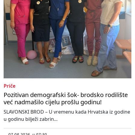
Priče
Pozitivan demografski šok- brodsko rodilište
već nadmašilo cijelu prošlu godinu!
SLAVONSKI BROD – U vremenu kada Hrvatska iz godine
u godinu bilježi zabrin...
07.08.2026. u 07:30