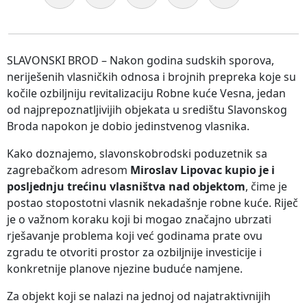
SLAVONSKI BROD – Nakon godina sudskih sporova,
neriješenih vlasničkih odnosa i brojnih prepreka koje su
kočile ozbiljniju revitalizaciju Robne kuće Vesna, jedan
od najprepoznatljivijih objekata u središtu Slavonskog
Broda napokon je dobio jedinstvenog vlasnika.
Kako doznajemo, slavonskobrodski poduzetnik sa
zagrebačkom adresom
Miroslav Lipovac kupio je i
posljednju trećinu vlasništva nad objektom
, čime je
postao stopostotni vlasnik nekadašnje robne kuće. Riječ
je o važnom koraku koji bi mogao značajno ubrzati
rješavanje problema koji već godinama prate ovu
zgradu te otvoriti prostor za ozbiljnije investicije i
konkretnije planove njezine buduće namjene.
Za objekt koji se nalazi na jednoj od najatraktivnijih