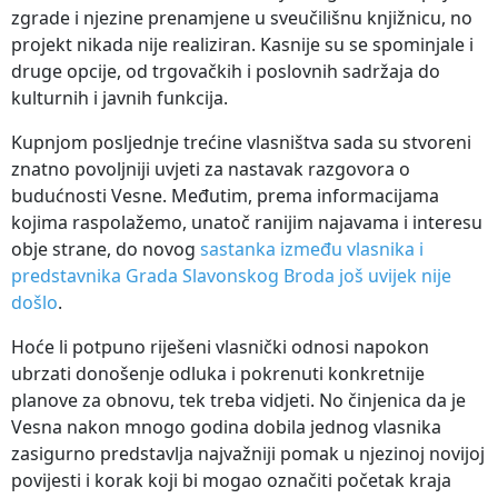
zgrade i njezine prenamjene u sveučilišnu knjižnicu, no
projekt nikada nije realiziran. Kasnije su se spominjale i
druge opcije, od trgovačkih i poslovnih sadržaja do
kulturnih i javnih funkcija.
Kupnjom posljednje trećine vlasništva sada su stvoreni
znatno povoljniji uvjeti za nastavak razgovora o
budućnosti Vesne. Međutim, prema informacijama
kojima raspolažemo, unatoč ranijim najavama i interesu
obje strane, do novog
sastanka između vlasnika i
predstavnika Grada Slavonskog Broda još uvijek nije
došlo
.
Hoće li potpuno riješeni vlasnički odnosi napokon
ubrzati donošenje odluka i pokrenuti konkretnije
planove za obnovu, tek treba vidjeti. No činjenica da je
Vesna nakon mnogo godina dobila jednog vlasnika
zasigurno predstavlja najvažniji pomak u njezinoj novijoj
povijesti i korak koji bi mogao označiti početak kraja