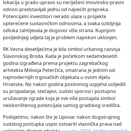
lokacija u gradu upravo su neriješeni imovinsko-pravni
odnosi predstavljali jednu od najvećih prepreka.
Potencijalni investitori nerado ulaze u projekte
opterećene suvlasničkim odnosima, a svaka ozbiljnija
odluka zahtijevala je dogovor više strana. Kupnjom
posljednjeg udjela taj je problem napokon uklonjen.
RK Vesna desetljećima je bila simbol urbanog razvoja
Slavonskog Broda. Kada je početkom sedamdesetih
godina izgrađena prema projektu zagrebačkog
arhitekta Milivoja Peterčića, smatrana je jednim od
najmodernijih trgovačkih objekata u ovom dijelu
Hrvatske. No nakon godina poslovnog uspjeha uslijedili
su propadanje, stečajevi, sudski sporovi i postupno
urušavanje zgrade koja je sve više postajala simbol
neiskorištenog potencijala samog gradskog središta.
Podsjetimo, nakon što je Lipovac nakon dugotrajnog
sudskog postupka uspio ostvariti vlasnička prava nad
većinskim dijelom objekta
, u rujnu 2024. godine započeli