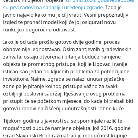
su prvi radovi na sanaciji i uređenju zgrade
. Tada je
javno najavio kako mu je cilj vratiti Vesni prepoznatljiv
izgled te pronaći model koji će joj osigurati novu
funkciju i dugoročnu održivost.
Iako je od tada prošlo gotovo dvije godine, proces
obnove nije jednostavan. Osim zahtjevnih građevinskih
zahvata, ostaju otvorena i pitanja buduće namjene
objekta te prometnog pristupa, koji je Lipovac i ranije
isticao kao jedan od ključnih problema za potencijalne
investitore. Naime, zgrada se nalazi unutar pješačke
zone pa je pitanje kolnog pristupa važno za svaki
ozbiljniji poslovni sadržaj. Rješavanju ovog problema
pristupit će se početkom mjeseca, do kada bi trebali biti
gotovi i radovi na čišćenju unutrašnjosti robne kuće.
Tijekom godina u javnosti su se spominjale različite
mogućnosti buduće namjene objekta. Još 2016. godine
Grad Slavonski Brod razmatrao je mogućnost kupnje