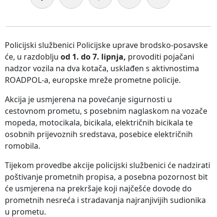
Policijski službenici Policijske uprave brodsko-posavske
će, u razdoblju
od 1. do 7. lipnja,
provoditi pojačani
nadzor vozila na dva kotača, usklađen s aktivnostima
ROADPOL-a, europske mreže prometne policije.
Akcija je usmjerena na povećanje sigurnosti u
cestovnom prometu, s posebnim naglaskom na vozače
mopeda, motocikala, bicikala, električnih bicikala te
osobnih prijevoznih sredstava, posebice električnih
romobila.
Tijekom provedbe akcije policijski službenici će nadzirati
poštivanje prometnih propisa, a posebna pozornost bit
će usmjerena na prekršaje koji najčešće dovode do
prometnih nesreća i stradavanja najranjivijih sudionika
u prometu.