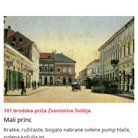
101 brodska priča Zvonimira Toldija
Mali princ
Kratke, ružičaste, bogato nabrane svilene pump hlače,
svilena košulja ist...