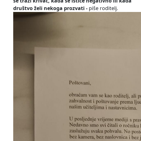
se traži krivac, kada se ističe negativno ili kada
društvo želi nekoga prozvati -
piše roditelj.