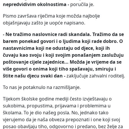
nepredvidivim okolnostima -
poručila je.
Pismo završava riječima koje možda najbolje
objašnjavaju zašto je uopće napisano.
- Ne tražimo naslovnice radi skandala. Tražimo da se
barem ponekad govori i o ljudima koji rade dobro. O
nastavnicima koji ne odustaju od djece, koji ih
čuvaju kao svoju i koji svojim ponašanjem zaslužuju
poštovanje cijele zajednice... Možda je vrijeme da se
više govori o onima koji tiho spašavaju, smiruju i
štite našu djecu svaki dan -
zaključuje zahvalni roditelj.
To nas je potaknulo na razmišljanje.
Tijekom školske godine mediji često izvještavaju o
sukobima, propustima, prijavama i problemima u
školama. To je dio našeg posla. No, jednako tako
vjerujemo da je naša obveza prepoznati i one koji svoj
posao obavljaju tiho, odgovorno i predano, bez želje za