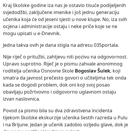
Kraj školske godine iza nas je ostavio tisuće podijeljenih
svjedodžbi, zaključene imenike i još jednu generaciju
učenika koja će od jeseni sjesti u nove klupe. No, iza svih
ocjena i administracije ostaju i neke priče koje se ne
mogu upisati u e-Dnevnik.
Jedna takva ovih je dana stigla na adresu 035portala.
Nije riječ o pritužbi, zahtjevu niti pozivu na odgovornost.
Upravo suprotno. Riječ je o pismu zahvale anonimnog
roditelja učenika Osnovne škole
Bogoslav Šulek
, koji
smatra da javnost prečesto govori o učiteljima tek onda
kada se dogodi problem, dok oni koji svoj posao
obavljaju požrtvovno i odgovorno uglavnom ostaju
izvan naslovnica.
Povod za pismo bila su dva zdravstvena incidenta
tijekom školske ekskurzije učenika šestih razreda u Pulu
i na Brijune. Jedan je učenik zadobio ozljedu glave, dok je