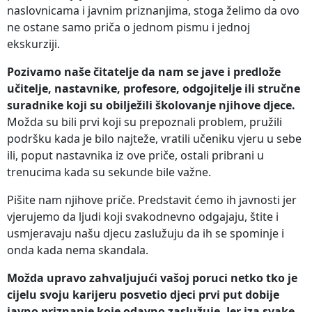
naslovnicama i javnim priznanjima, stoga želimo da ovo
ne ostane samo priča o jednom pismu i jednoj
ekskurziji.
Pozivamo naše čitatelje da nam se jave i predlože
učitelje, nastavnike, profesore, odgojitelje ili stručne
suradnike koji su obilježili školovanje njihove djece.
Možda su bili prvi koji su prepoznali problem, pružili
podršku kada je bilo najteže, vratili učeniku vjeru u sebe
ili, poput nastavnika iz ove priče, ostali pribrani u
trenucima kada su sekunde bile važne.
Pišite nam njihove priče. Predstavit ćemo ih javnosti jer
vjerujemo da ljudi koji svakodnevno odgajaju, štite i
usmjeravaju našu djecu zaslužuju da ih se spominje i
onda kada nema skandala.
Možda upravo zahvaljujući vašoj poruci netko tko je
cijelu svoju karijeru posvetio djeci prvi put dobije
javno priznanje koje odavno zaslužuje. Jer iza svake