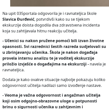
Na upit 035portala odgovorila je i ravnateljica škole
Slavica Đurđević
, potvrdivši kako su se tijekom
ekskurzije doista dogodila dva zdravstvena incidenta
koja su zahtijevala hitnu reakciju učitelja.
- Učenici su nakon pružene pomoći bili izvan životne
opasnosti. Svi razrednici šestih razreda sudjelovali su
u zbrinjavanju učenika. Škola je nakon događaja
provela internu analizu te je voditelj ekskurzije
priložio izvješće o događajima na ekskurziji -
navela je
ravnateljica.
Dodala je kako ovakve situacije najbolje pokazuju koliko
odgovornost učitelja nadilazi samo izvođenje nastave.
- Veoma je važna odgovornost i angažman učitelja
koji osim odgojno-obrazovne uloge u potpunosti
brinu o sigurnosti učenika u zahtjevnim i