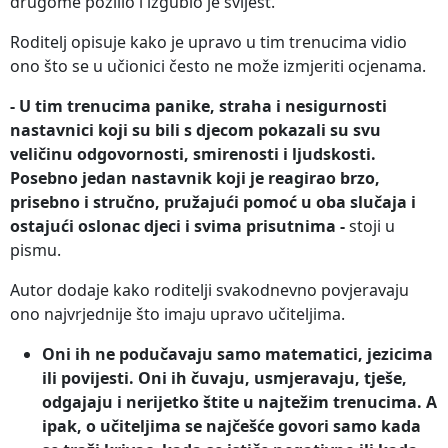
drugome pozlilo i izgubio je svijest.
Roditelj opisuje kako je upravo u tim trenucima vidio
ono što se u učionici često ne može izmjeriti ocjenama.
- U tim trenucima panike, straha i nesigurnosti
nastavnici koji su bili s djecom pokazali su svu
veličinu odgovornosti, smirenosti i ljudskosti.
Posebno jedan nastavnik koji je reagirao brzo,
prisebno i stručno, pružajući pomoć u oba slučaja i
ostajući oslonac djeci i svima prisutnima -
stoji u
pismu.
Autor dodaje kako roditelji svakodnevno povjeravaju
ono najvrjednije što imaju upravo učiteljima.
Oni ih ne podučavaju samo matematici, jezicima
ili povijesti. Oni ih čuvaju, usmjeravaju, tješe,
odgajaju i nerijetko štite u najtežim trenucima. A
ipak, o učiteljima se najčešće govori samo kada