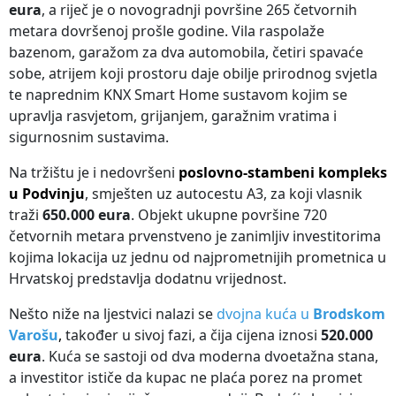
eura
, a riječ je o novogradnji površine 265 četvornih
metara dovršenoj prošle godine. Vila raspolaže
bazenom, garažom za dva automobila, četiri spavaće
sobe, atrijem koji prostoru daje obilje prirodnog svjetla
te naprednim KNX Smart Home sustavom kojim se
upravlja rasvjetom, grijanjem, garažnim vratima i
sigurnosnim sustavima.
Na tržištu je i nedovršeni
poslovno-stambeni kompleks
u Podvinju
, smješten uz autocestu A3, za koji vlasnik
traži
650.000 eura
. Objekt ukupne površine 720
četvornih metara prvenstveno je zanimljiv investitorima
kojima lokacija uz jednu od najprometnijih prometnica u
Hrvatskoj predstavlja dodatnu vrijednost.
Nešto niže na ljestvici nalazi se
dvojna kuća u
Brodskom
Varošu
,
također u sivoj fazi, a čija cijena iznosi
520.000
eura
. Kuća se sastoji od dva moderna dvoetažna stana,
a investitor ističe da kupac ne plaća porez na promet