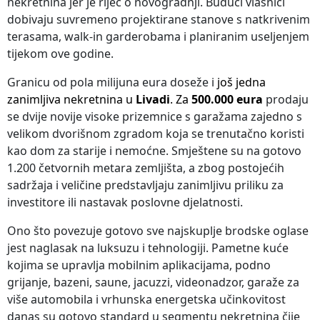
nekretnina jer je riječ o novogradnji. Budući vlasnici
dobivaju suvremeno projektirane stanove s natkrivenim
terasama, walk-in garderobama i planiranim useljenjem
tijekom ove godine.
Granicu od pola milijuna eura doseže i
još jedna
zanimljiva nekretnina u
Livadi
. Za
500.000 eura
prodaju
se dvije novije visoke prizemnice s garažama zajedno s
velikom dvorišnom zgradom koja se trenutačno koristi
kao dom za starije i nemoćne. Smještene su na gotovo
1.200 četvornih metara zemljišta, a zbog postojećih
sadržaja i veličine predstavljaju zanimljivu priliku za
investitore ili nastavak poslovne djelatnosti.
Ono što povezuje gotovo sve najskuplje brodske oglase
jest naglasak na luksuzu i tehnologiji. Pametne kuće
kojima se upravlja mobilnim aplikacijama, podno
grijanje, bazeni, saune, jacuzzi, videonadzor, garaže za
više automobila i vrhunska energetska učinkovitost
danas su gotovo standard u segmentu nekretnina čije