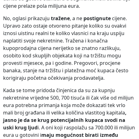
cijene prelaze pola milijuna eura.
No, oglasi prikazuju
tražene
, a ne
postignute
cijene.
Upravo zato ostaje otvoreno pitanje koliko su ovakvi
iznosi uistinu realni te koliko vlasnici na kraju uspiju
naplatiti svoje nekretnine. Tražena i konačna
kupoprodajna cijena nerijetko se znatno razlikuju,
osobito kod skupljih objekata koji na tržištu mogu
provesti mjesece, pa i godine. Pregovori, procjene
banaka, stanje na tržištu i platežna moć kupaca često
korigiraju početna očekivanja prodavatelja.
Kada se tome pridoda činjenica da su za kupnju
nekretnine vrijedne 500, 700 tisuća ili čak više od milijun
eura potrebna primanja koja može dokazati tek vrlo
mali broj građana ili velika količina vlastitog kapitala
,
jasno je da se krug potencijalnih kupaca svodi na
uski krug ljud
i. A oni koji raspolažu sa 700.000 ili milijun
eura u gotovini i
maju mogućnost birati između