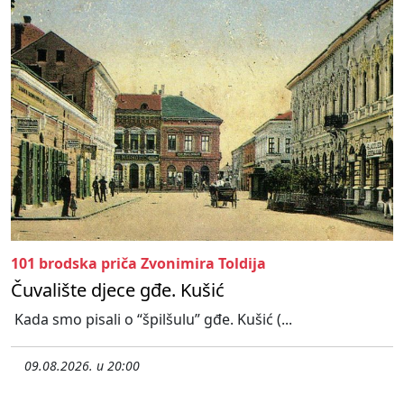
101 brodska priča Zvonimira Toldija
Čuvalište djece gđe. Kušić
Kada smo pisali o “špilšulu” gđe. Kušić (...
09.08.2026. u 20:00