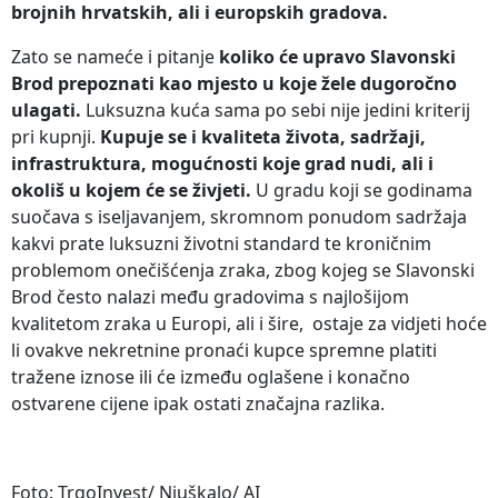
brojnih hrvatskih, ali i europskih gradova.
Zato se nameće i pitanje
koliko će upravo Slavonski
Brod prepoznati kao mjesto u koje žele dugoročno
ulagati.
Luksuzna kuća sama po sebi nije jedini kriterij
pri kupnji.
Kupuje se i kvaliteta života, sadržaji,
infrastruktura, mogućnosti koje grad nudi, ali i
okoliš u kojem će se živjeti.
U gradu koji se godinama
suočava s iseljavanjem, skromnom ponudom sadržaja
kakvi prate luksuzni životni standard te kroničnim
problemom onečišćenja zraka, zbog kojeg se Slavonski
Brod često nalazi među gradovima s najlošijom
kvalitetom zraka u Europi, ali i šire, ostaje za vidjeti hoće
li ovakve nekretnine pronaći kupce spremne platiti
tražene iznose ili će između oglašene i konačno
ostvarene cijene ipak ostati značajna razlika.
Foto: TrgoInvest/ Njuškalo/ AI