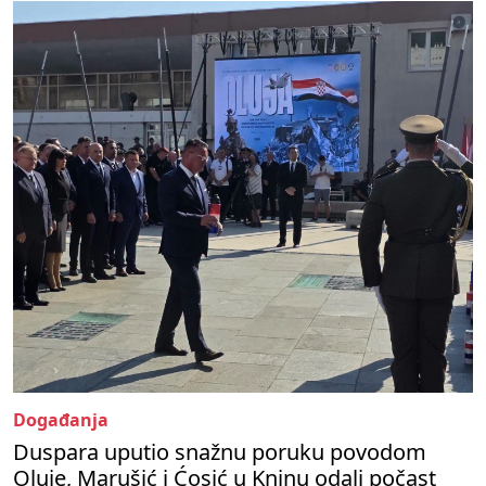
Događanja
Duspara uputio snažnu poruku povodom
Oluje, Marušić i Ćosić u Kninu odali počast