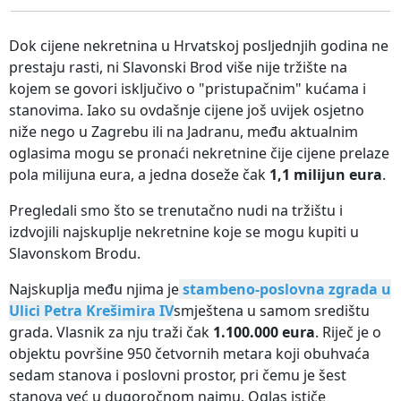
Dok cijene nekretnina u Hrvatskoj posljednjih godina ne
prestaju rasti, ni Slavonski Brod više nije tržište na
kojem se govori isključivo o "pristupačnim" kućama i
stanovima. Iako su ovdašnje cijene još uvijek osjetno
niže nego u Zagrebu ili na Jadranu, među aktualnim
oglasima mogu se pronaći nekretnine čije cijene prelaze
pola milijuna eura, a jedna doseže čak
1,1 milijun eura
.
Pregledali smo što se trenutačno nudi na tržištu i
izdvojili najskuplje nekretnine koje se mogu kupiti u
Slavonskom Brodu.
Najskuplja među njima je
stambeno-poslovna zgrada u
Ulici Petra Krešimira IV
smještena u samom središtu
grada. Vlasnik za nju traži čak
1.100.000 eura
. Riječ je o
objektu površine 950 četvornih metara koji obuhvaća
sedam stanova i poslovni prostor, pri čemu je šest
stanova već u dugoročnom najmu. Oglas ističe