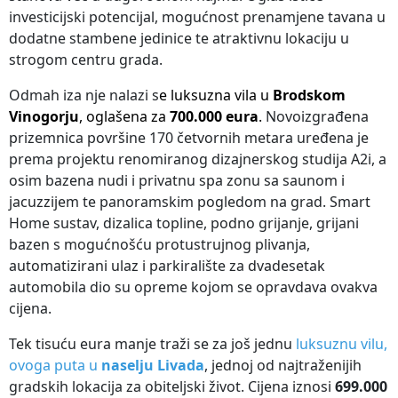
investicijski potencijal, mogućnost prenamjene tavana u
dodatne stambene jedinice te atraktivnu lokaciju u
strogom centru grada.
Odmah iza nje nalazi s
e
luksuzna vila u
Brodskom
Vinogorju
, oglašena za
700.000 eura
.
Novoizgrađena
prizemnica površine 170 četvornih metara uređena je
prema projektu renomiranog dizajnerskog studija A2i, a
osim bazena nudi i privatnu spa zonu sa saunom i
jacuzzijem te panoramskim pogledom na grad. Smart
Home sustav, dizalica topline, podno grijanje, grijani
bazen s mogućnošću protustrujnog plivanja,
automatizirani ulaz i parkiralište za dvadesetak
automobila dio su opreme kojom se opravdava ovakva
cijena.
Tek tisuću eura manje traži se za još jednu
luksuznu vilu,
ovoga puta u
naselju Livada
, jednoj od najtraženijih
gradskih lokacija za obiteljski život. Cijena iznosi
699.000