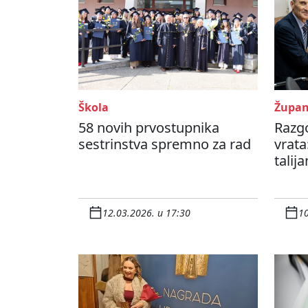
Škola
Župan
58 novih prvostupnika
Razgo
sestrinstva spremno za rad
vrata
talij
12.03.2026. u 17:30
10