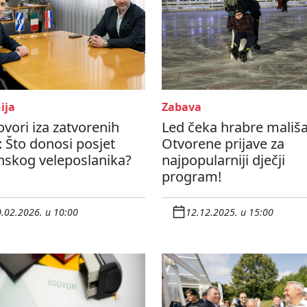
ija
Zabava
vori iza zatvorenih
Led čeka hrabre mališ
: Što donosi posjet
Otvorene prijave za
anskog veleposlanika?
najpopularniji dječji
program!
.02.2026. u 10:00
12.12.2025. u 15:00