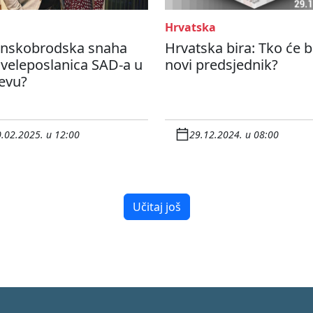
Hrvatska
onskobrodska snaha
Hrvatska bira: Tko će bi
veleposlanica SAD-a u
novi predsjednik?
evu?
.02.2025. u 12:00
29.12.2024. u 08:00
Učitaj još