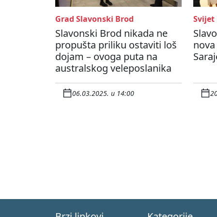
Grad Slavonski Brod
Svijet
Slavonski Brod nikada ne
Slav
propušta priliku ostaviti loš
nova 
dojam – ovoga puta na
Saraj
australskog veleposlanika
06.03.2025. u 14:00
20
Brzi linkovi
Kategorije