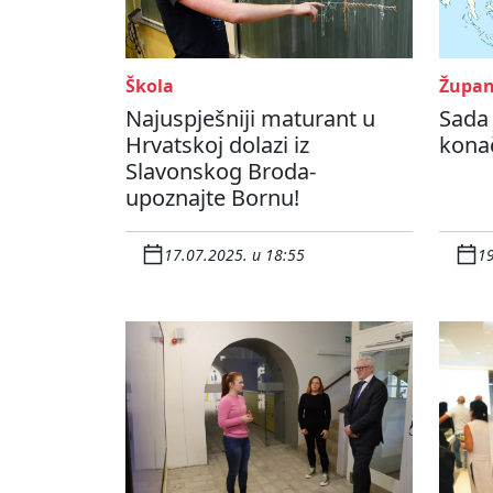
Škola
Župan
Najuspješniji maturant u
Sada 
Hrvatskoj dolazi iz
konač
Slavonskog Broda-
upoznajte Bornu!
17.07.2025. u 18:55
19