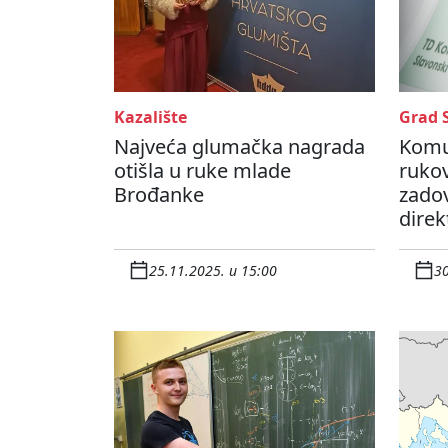
Kazalište
Grad 
Najveća glumačka nagrada
Komu
otišla u ruke mlade
rukov
Brođanke
zadov
direk
25.11.2025. u 15:00
30