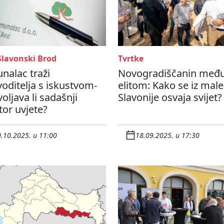
Slavonski Brod
Tvrtke
nalac traži
Novogradiščanin međ
oditelja s iskustvom-
elitom: Kako se iz male
oljava li sadašnji
Slavonije osvaja svijet?
tor uvjete?
.10.2025. u 11:00
18.09.2025. u 17:30