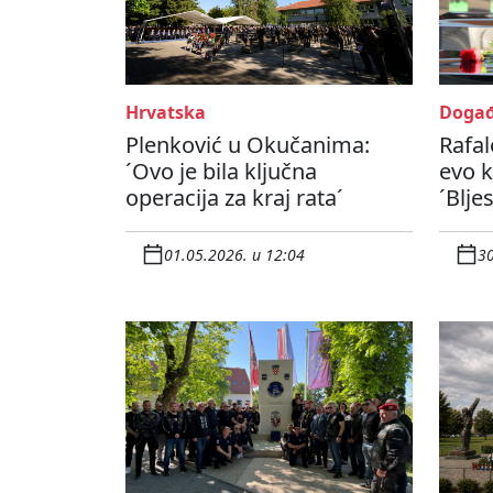
Hrvatska
Događ
Plenković u Okučanima:
Rafale
´Ovo je bila ključna
evo k
operacija za kraj rata´
´Blje
01.05.2026. u 12:04
30