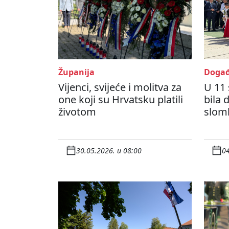
Županija
Događ
Vijenci, svijeće i molitva za
U 11 
one koji su Hrvatsku platili
bila 
životom
sloml
30.05.2026. u 08:00
04