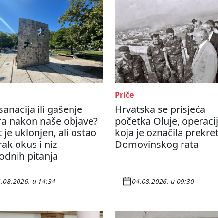
Priče
sanacija ili gašenje
Hrvatska se prisjeća
ra nakon naše objave?
početka Oluje, operaci
t je uklonjen, ali ostao
koja je označila prekre
rak okus i niz
Domovinskog rata
odnih pitanja
.08.2026. u 14:34
04.08.2026. u 09:30