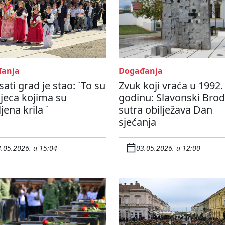
anja
Događanja
sati grad je stao: ´To su
Zvuk koji vraća u 1992.
djeca kojima su
godinu: Slavonski Brod
jena krila ´
sutra obilježava Dan
sjećanja
.05.2026. u 15:04
03.05.2026. u 12:00