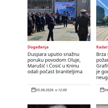
Događanja
Radar
Duspara uputio snažnu
Brza 
poruku povodom Oluje,
poža
Marušić i Ćosić u Kninu
Grafi
odali počast braniteljima
je go
neug
05.08.2026. u 12:00
04