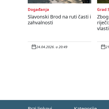
Događanja
Grad 
Slavonski Brod na ruti časti i
Zbog 
zahvalnosti
riječi
vlasti
24.04.2026. u 20:49
21
Brzi linkovi
Kategorije