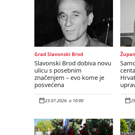
Grad Slavonski Brod
Župan
Slavonski Brod dobiva novu
Samo
ulicu s posebnim
centa
značenjem – evo kome je
Hrvat
posvećena
upra
23.07.2026. u 10:00
29