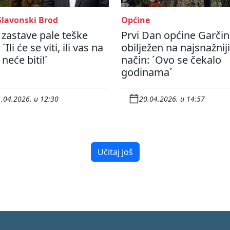
Slavonski Brod
Općine
zastave pale teške
Prvi Dan općine Garčin
: ´Ili će se viti, ili vas na
obilježen na najsnažniji
 neće biti!´
način: ´Ovo se čekalo
godinama´
.04.2026. u 12:30
20.04.2026. u 14:57
Učitaj još