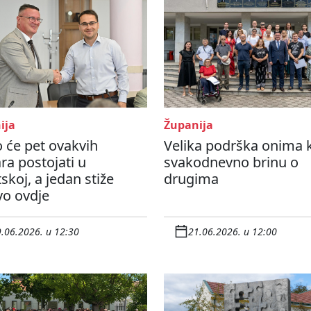
ija
Županija
 će pet ovakvih
Velika podrška onima k
ra postojati u
svakodnevno brinu o
skoj, a jedan stiže
drugima
vo ovdje
.06.2026. u 12:30
21.06.2026. u 12:00