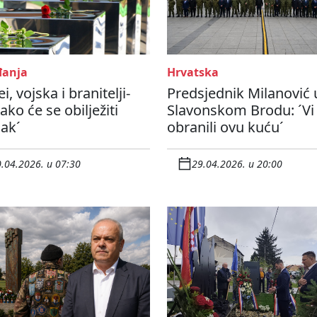
anja
Hrvatska
i, vojska i branitelji-
Predsjednik Milanović 
ako će se obilježiti
Slavonskom Brodu: ´Vi
sak´
obranili ovu kuću´
.04.2026. u 07:30
29.04.2026. u 20:00