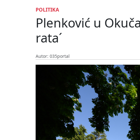
POLITIKA
Plenković u Okučan
rata´
Autor: 035portal