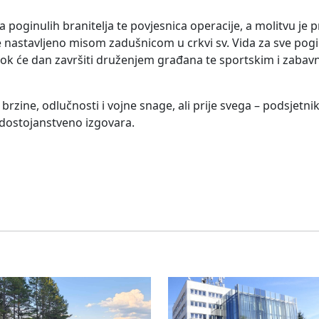
poginulih branitelja te povjesnica operacije, a molitvu je 
je nastavljeno misom zadušnicom u crkvi sv. Vida za sve pog
 dok će dan završiti druženjem građana te sportskim i zaba
l brzine, odlučnosti i vojne snage, ali prije svega – podsjetn
 dostojanstveno izgovara.