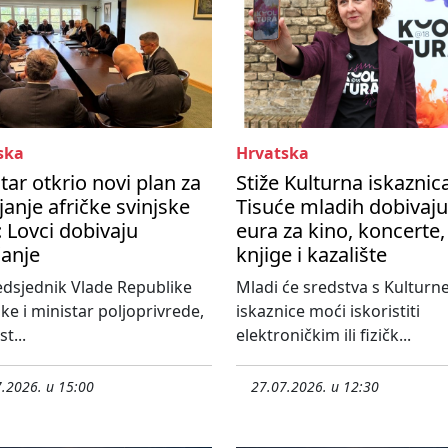
ska
Hrvatska
tar otkrio novi plan za
Stiže Kulturna iskaznic
janje afričke svinjske
Tisuće mladih dobivaju
 Lovci dobivaju
eura za kino, koncerte,
čanje
knjige i kazalište
dsjednik Vlade Republike
Mladi će sredstva s Kulturn
ke i ministar poljoprivrede,
iskaznice moći iskoristiti
t...
elektroničkim ili fizičk...
.2026. u 15:00
27.07.2026. u 12:30