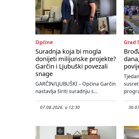
Općine
Grad 
Suradnja koja bi mogla
Brođa
donijeti milijunske projekte?
dana,
Garčin i Ljubuški povezali
povij
snage
Tjedan
GARČIN/LJUBUŠKI – Općina Garčin
susre
nastavlja širiti suradnju s...
progra
07.08.2026. u 12:30
30.07