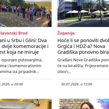
Slavonski Brod
Županija
ni u Srbu i Glini: Dva
Hoće li se ponoviti dvo
 dvije komemoracije i
Grgića i HDZ-a? Nova
est koja ne miruje
Gradiška ponovno bira
 ispunjen putovanjima,
Građani Nove Gradiške po
tima i komemorativnim
će na birališta. Prijevremeni
mima iza pripadnik...
izbori...
.2026. u 20:00
30.07.2026. u 15:00