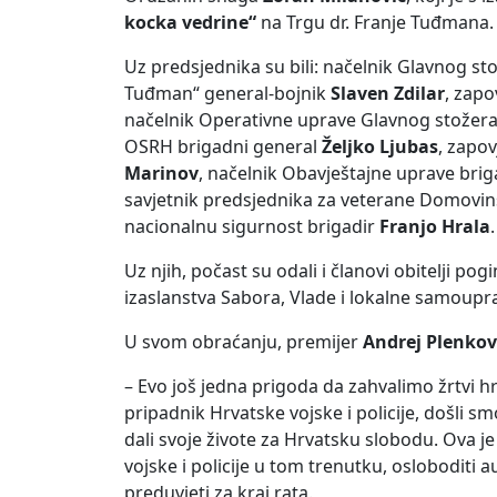
kocka vedrine“
na Trgu dr. Franje Tuđmana.
Uz predsjednika su bili: načelnik Glavnog 
Tuđman“ general-bojnik
Slaven Zdilar
, zap
načelnik Operativne uprave Glavnog stožera
OSRH brigadni general
Željko Ljubas
, zapo
Marinov
, načelnik Obavještajne uprave bri
savjetnik predsjednika za veterane Domovi
nacionalnu sigurnost brigadir
Franjo Hrala
.
Uz njih, počast su odali i članovi obitelji po
izaslanstva Sabora, Vlade i lokalne samoupr
U svom obraćanju, premijer
Andrej Plenkov
– Evo još jedna prigoda da zahvalimo žrtvi hrv
pripadnik Hrvatske vojske i policije, došli s
dali svoje živote za Hrvatsku slobodu. Ova je
vojske i policije u tom trenutku, osloboditi a
preduvjeti za kraj rata.