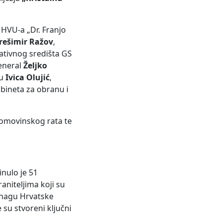
 HVU-a „Dr. Franjo
rešimir Ražov
,
ativnog središta GS
eneral
Željko
nu
Ivica Olujić
,
bineta za obranu i
 Domovinskog rata te
inulo je 51
aniteljima koji su
 snagu Hrvatske
 su stvoreni ključni