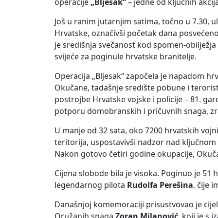
operacije
„Bljesak“
– jedne od ključnih akcij
Još u ranim jutarnjim satima, točno u 7.30,
Hrvatske, označivši početak dana posvećenog s
je središnja svečanost kod spomen-obilježja
svijeće za poginule hrvatske branitelje.
Operacija „Bljesak“ započela je napadom hrv
Okučane, tadašnje središte pobune i teroris
postrojbe Hrvatske vojske i policije – 81. gardi
potporu domobranskih i pričuvnih snaga, zrak
U manje od 32 sata, oko 7200 hrvatskih vojni
teritorija, uspostavivši nadzor nad ključn
Nakon gotovo četiri godine okupacije, Okuč
Cijena slobode bila je visoka. Poginuo je 51 h
legendarnog pilota
Rudolfa Perešina
, čije
Današnjoj komemoraciji prisustvovao je cijel
Oružanih snaga
Zoran Milanović
, koji je s