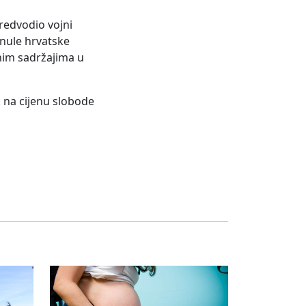
predvodio vojni
inule hrvatske
vnim sadržajima u
ik na cijenu slobode