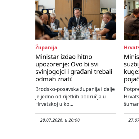
Županija
Hrvat
Ministar izdao hitno
Minis
upozorenje: Ovo bi svi
suzbi
svinjogojci i građani trebali
kuge:
odmah znati!
poja
Brodsko-posavska županija i dalje
Potpre
je jedno od rijetkih područja u
Hrvats
Hrvatskoj u ko...
šumars
28.07.2026. u 20:00
27.07