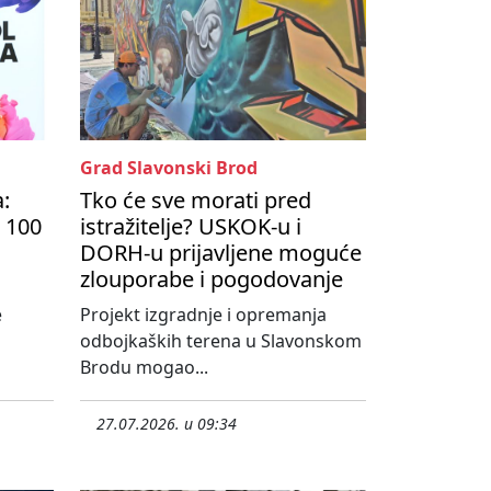
Grad Slavonski Brod
a:
Tko će sve morati pred
 100
istražitelje? USKOK-u i
DORH-u prijavljene moguće
zlouporabe i pogodovanje
e
Projekt izgradnje i opremanja
odbojkaških terena u Slavonskom
Brodu mogao...
27.07.2026. u 09:34