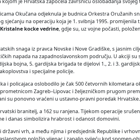
a kojom je Hrvatska započela završnicu oslobađanja svojeg te
 ulicama Okučana odjeknula je budnica Orkestra Oružanih s
jećanju na operaciju koja je 1. svibnja 1995. promijenila tij
Kristalne kocke vedrine
, gdje su, uz vojne počasti, položen
atskih snaga iz pravca Novske i Nove Gradiške, s jasnim ci
tičkih napada na zapadnoslavonskom području. U akciji su s
jska bojna, 5. gardijska brigada te dijelovi 1., 2. i 3. gardijs
oplovstva i specijalne policije.
ka i policajaca oslobodilo je čak 500 četvornih kilometara 
om prometnicom Zagreb–Lipovac i željezničkom prugom prema
ani su ponovno vraćeni u ustavno-pravni poredak Hrvatske.
rvatski branitelj, a 162 su ranjena. Tijekom operacije srušen
 ime i danas simbolizira hrabrost i odanost domovini.
i državni vrh, a među njima i predsjednik Republike i vrhov
 izaslanstvom položio vijenac i zapalio svijeću kod spomen-ob