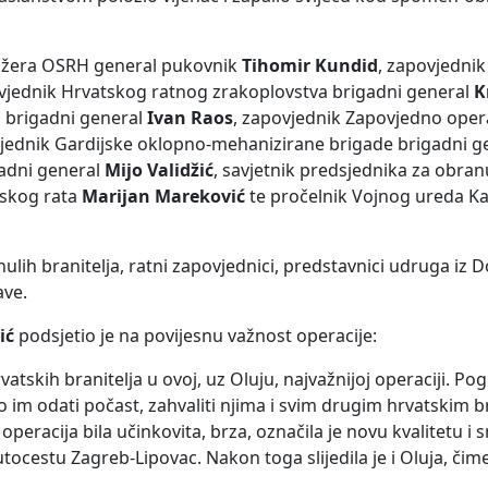
stožera OSRH general pukovnik
Tihomir Kundid
, zapovjednik
ovjednik Hrvatskog ratnog zrakoplovstva brigadni general
K
 brigadni general
Ivan Raos
, zapovjednik Zapovjedno oper
vjednik Gardijske oklopno-mehanizirane brigade brigadni g
gadni general
Mijo Validžić
, savjetnik predsjednika za obra
nskog rata
Marijan Mareković
te pročelnik Vojnog ureda Ka
ginulih branitelja, ratni zapovjednici, predstavnici udruga iz
ave.
ić
podsjetio je na povijesnu važnost operacije:
atskih branitelja u ovoj, uz Oluju, najvažnijoj operaciji. Pog
mo im odati počast, zahvaliti njima i svim drugim hrvatskim br
 operacija bila učinkovita, brza, označila je novu kvalitetu i
utocestu Zagreb-Lipovac. Nakon toga slijedila je i Oluja, čime