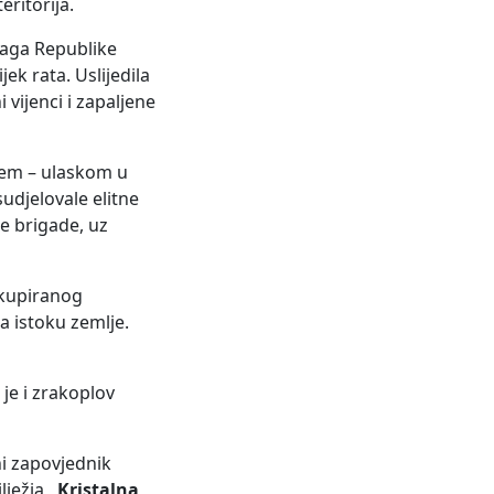
ritorija.
naga Republike
ek rata. Uslijedila
i vijenci i zapaljene
ljem – ulaskom u
udjelovale elitne
ke brigade, uz
okupiranog
 istoku zemlje.
 je i zrakoplov
ni zapovjednik
ilježja
„Kristalna