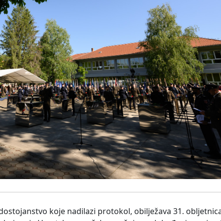
stojanstvo koje nadilazi protokol, obilježava 31. obljetni