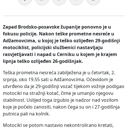
Zapad Brodsko-posavske županije ponovno je u
fokusu policije. Nakon teške prometne nesreće u
Adžamovcima, u kojoj je teško ozlijeđen 29-godišnji
motociklist, policijski službenici nastavljaju
rasvjetljavati i napad u Cerniku u kojem je krajem
lipnja teško ozlijeđen 26-godišnjak.
Teška prometna nesreća zabilježena je u četvrtak, 2.
srpnja, oko 19.55 sati u Adžamovcima. Očevidom je
utvrđeno da je 29-godišnji vozač tijekom vožnje podigao
motocikl na stražnji kotač, čime je umanjio njegovu
stabilnost. Uslijed toga izgubio je nadzor nad vozilom
koje je počelo zanositi, nakon čega su on i 27-godišnja
putnica pali na kolnik.
Motocikl se potom nastavio nekontrolirano kretati,