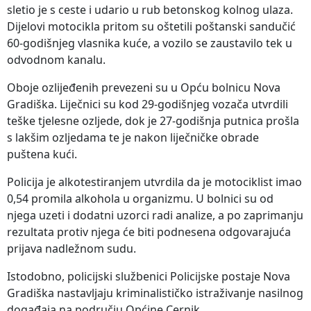
sletio je s ceste i udario u rub betonskog kolnog ulaza.
Dijelovi motocikla pritom su oštetili poštanski sandučić
60-godišnjeg vlasnika kuće, a vozilo se zaustavilo tek u
odvodnom kanalu.
Oboje ozlijeđenih prevezeni su u Opću bolnicu Nova
Gradiška. Liječnici su kod 29-godišnjeg vozača utvrdili
teške tjelesne ozljede, dok je 27-godišnja putnica prošla
s lakšim ozljedama te je nakon liječničke obrade
puštena kući.
Policija je alkotestiranjem utvrdila da je motociklist imao
0,54 promila alkohola u organizmu. U bolnici su od
njega uzeti i dodatni uzorci radi analize, a po zaprimanju
rezultata protiv njega će biti podnesena odgovarajuća
prijava nadležnom sudu.
Istodobno, policijski službenici Policijske postaje Nova
Gradiška nastavljaju kriminalističko istraživanje nasilnog
događaja na području Općine Cernik.