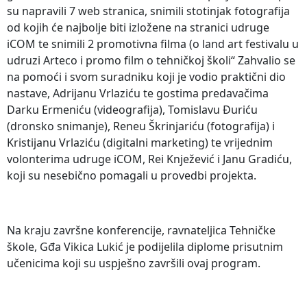
su napravili 7 web stranica, snimili stotinjak fotografija
od kojih će najbolje biti izložene na stranici udruge
iCOM te snimili 2 promotivna filma (o land art festivalu u
udruzi Arteco i promo film o tehničkoj školi“ Zahvalio se
na pomoći i svom suradniku koji je vodio praktični dio
nastave, Adrijanu Vrlaziću te gostima predavačima
Darku Ermeniću (videografija), Tomislavu Đuriću
(dronsko snimanje), Reneu Škrinjariću (fotografija) i
Kristijanu Vrlaziću (digitalni marketing) te vrijednim
volonterima udruge iCOM, Rei Knježević i Janu Gradiću,
koji su nesebično pomagali u provedbi projekta.
Na kraju završne konferencije, ravnateljica Tehničke
škole, Gđa Vikica Lukić je podijelila diplome prisutnim
učenicima koji su uspješno završili ovaj program.