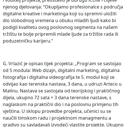
i voditelj projekta, predstavio je udrugu iCOM i ciljeve
njenog djelovanja: “Okupljamo profesionalce s područja
digitalne kreative i marketinga koji su spremni uložiti
dio slobodnog vremena u obuku mladih ljudi kako bi
podigli kvalitetu ovog poslovnog segmenta na našem
tržištu te bolje pripremili mlade ljude za tržište rada ili
poduzetničku karijeru.“
G. Vrlazić je opisao tijek projekta: „Program se sastojao
od 5 modula: Web dizajn, digitalni marketing, digitalna
fotografija i digitalna videografija te 5. modul koji se
odvijao kao terenska nastava, 3 dana, u udruzi Arteco u
Malinu. Nastava se sastojala od teorijskog i praktičnog
dijela, ukupno 72 sata + 3 dana terenske nastave, s
naglaskom na praktični dio i na poslovnu primjenu tih
vještina. U sklopu provedbe projekta, učenici su se
naučili timskom radu i projektnom managmentu a
gradivo su savladavali izvodeći vlastite projekte. Ukupno