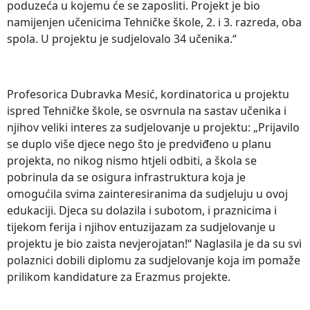
poduzeća u kojemu će se zaposliti. Projekt je bio
namijenjen učenicima Tehničke škole, 2. i 3. razreda, oba
spola. U projektu je sudjelovalo 34 učenika.“
Profesorica Dubravka Mesić, kordinatorica u projektu
ispred Tehničke škole, se osvrnula na sastav učenika i
njihov veliki interes za sudjelovanje u projektu: „Prijavilo
se duplo više djece nego što je predviđeno u planu
projekta, no nikog nismo htjeli odbiti, a škola se
pobrinula da se osigura infrastruktura koja je
omogućila svima zainteresiranima da sudjeluju u ovoj
edukaciji. Djeca su dolazila i subotom, i praznicima i
tijekom ferija i njihov entuzijazam za sudjelovanje u
projektu je bio zaista nevjerojatan!“ Naglasila je da su svi
polaznici dobili diplomu za sudjelovanje koja im pomaže
prilikom kandidature za Erazmus projekte.