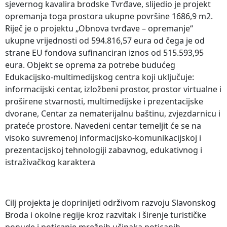
sjevernog kavalira brodske Tvrđave, slijedio je projekt
opremanja toga prostora ukupne površine 1686,9 m2.
Riječ je o projektu „Obnova tvrđave – opremanje“
ukupne vrijednosti od 594.816,57 eura od čega je od
strane EU fondova sufinanciran iznos od 515.593,95
eura. Objekt se oprema za potrebe budućeg
Edukacijsko-multimedijskog centra koji uključuje:
informacijski centar, izložbeni prostor, prostor virtualne i
proširene stvarnosti, multimedijske i prezentacijske
dvorane, Centar za nematerijalnu baštinu, zvjezdarnicu i
prateće prostore. Navedeni centar temeljit će se na
visoko suvremenoj informacijsko-komunikacijskoj i
prezentacijskoj tehnologiji zabavnog, edukativnog i
istraživačkog karaktera
Cilj projekta je doprinijeti održivom razvoju Slavonskog
Broda i okolne regije kroz razvitak i širenje turističke