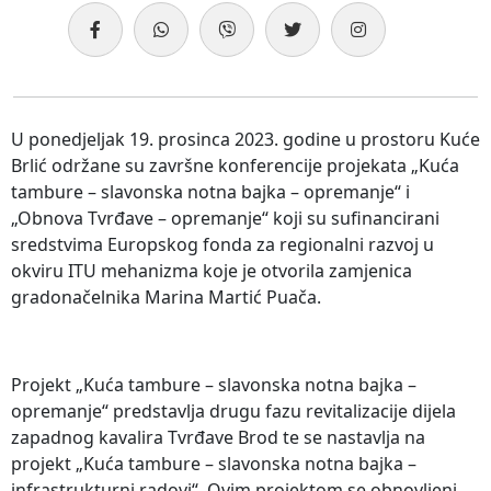
U ponedjeljak 19. prosinca 2023. godine u prostoru Kuće
Brlić održane su završne konferencije projekata „Kuća
tambure – slavonska notna bajka – opremanje“ i
„Obnova Tvrđave – opremanje“ koji su sufinancirani
sredstvima Europskog fonda za regionalni razvoj u
okviru ITU mehanizma koje je otvorila zamjenica
gradonačelnika Marina Martić Puača.
Projekt „Kuća tambure – slavonska notna bajka –
opremanje“ predstavlja drugu fazu revitalizacije dijela
zapadnog kavalira Tvrđave Brod te se nastavlja na
projekt „Kuća tambure – slavonska notna bajka –
infrastrukturni radovi“. Ovim projektom se obnovljeni