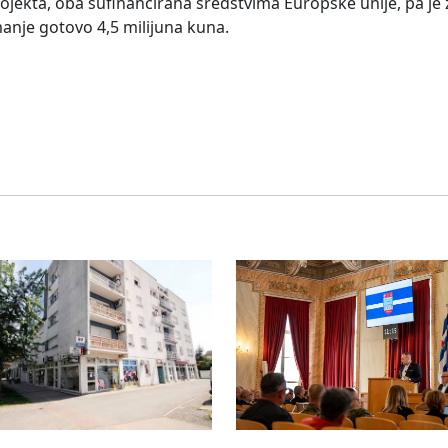
ojekta, oba sufinancirana sredstvima Europske unije, pa je 
anje gotovo 4,5 milijuna kuna.