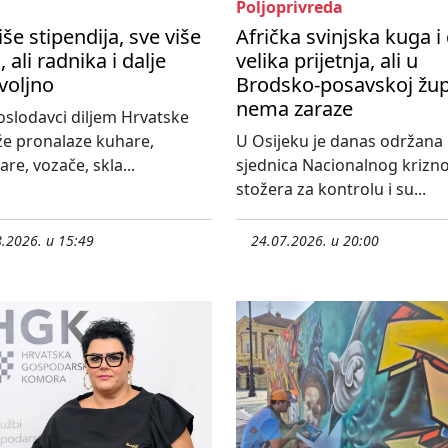
Poljoprivreda
iše stipendija, sve više
Afrička svinjska kuga i 
, ali radnika i dalje
velika prijetnja, ali u
voljno
Brodsko-posavskoj žup
nema zaraze
slodavci diljem Hrvatske
že pronalaze kuhare,
U Osijeku je danas održana
re, vozače, skla...
sjednica Nacionalnog krizn
stožera za kontrolu i su...
.2026. u 15:49
24.07.2026. u 20:00