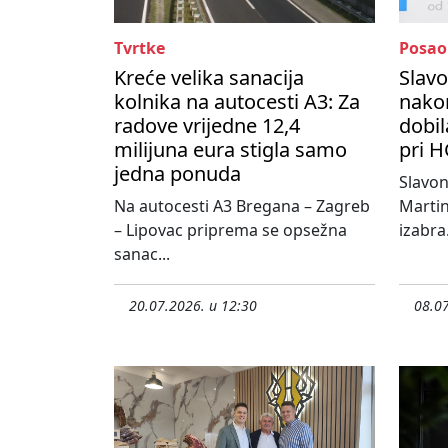
Tvrtke
Posao
Kreće velika sanacija
Slavo
kolnika na autocesti A3: Za
nako
radove vrijedne 12,4
dobil
milijuna eura stigla samo
pri H
jedna ponuda
Slavo
Na autocesti A3 Bregana – Zagreb
Martin
– Lipovac priprema se opsežna
izabra.
sanac...
20.07.2026. u 12:30
08.07