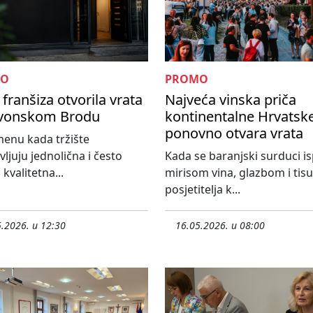
MO
PROMO
franšiza otvorila vrata
Najveća vinska priča
avonskom Brodu
kontinentalne Hrvatsk
ponovno otvara vrata
enu kada tržište
vljuju jednolična i često
Kada se baranjski surduci i
kvalitetna...
mirisom vina, glazbom i ti
posjetitelja k...
.2026. u 12:30
16.05.2026. u 08:00