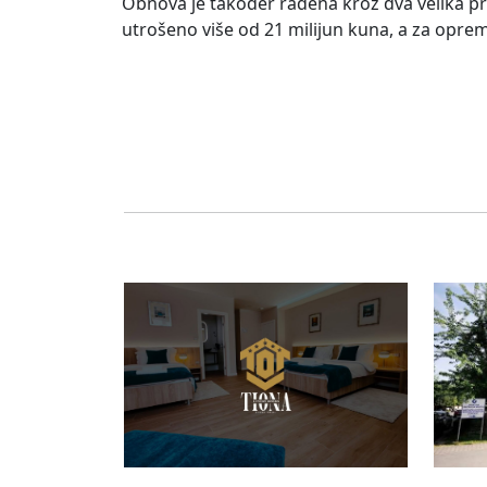
Obnova je također rađena kroz dva velika pr
utrošeno više od 21 milijun kuna, a za oprem