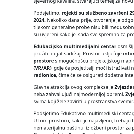
sjevernog kavalira, stvarajući temelj za nov
Podsjetimo,
rojekti su službeno završeni 2
2024.
Nekoliko dana prije, otvorenje je od
tijekom generalne probe nisu bili međusobn
su uvjereni kako je sada sve spremno za pr
Edukacijsko-multimedijalni centar
osmišlj
pružiti bogat sadržaj. Prostor uključuje
info
prostore
s mogućnošću projekcijskog mapira
(VR/AR)
, gdje će posjetitelji moći istraživat
radionice
, čime će se osigurati dodatna inte
Glavna atrakcija ovog kompleksa je
Zvjezda
neba zahvaljujući najmodernijoj opremi.
Zvj
svima koji žele zaviriti u prostranstva svem
Podsjetimo Edukativno-multimedijski centar
U tom prostoru, kako je najavljeno, trebaju b
nematerijalnu baštinu, izložbeni prostor za 