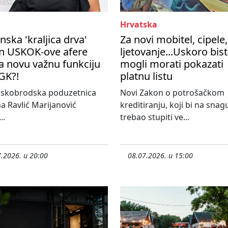
Hrvatska
nska 'kraljica drva'
Za novi mobitel, cipele,
n USKOK-ove afere
ljetovanje...Uskoro bis
a novu važnu funkciju
mogli morati pokazati
GK?!
platnu listu
nskobrodska poduzetnica
Novi Zakon o potrošačkom
a Ravlić Marijanović
kreditiranju, koji bi na snag
..
trebao stupiti ve...
.2026. u 20:00
08.07.2026. u 15:00