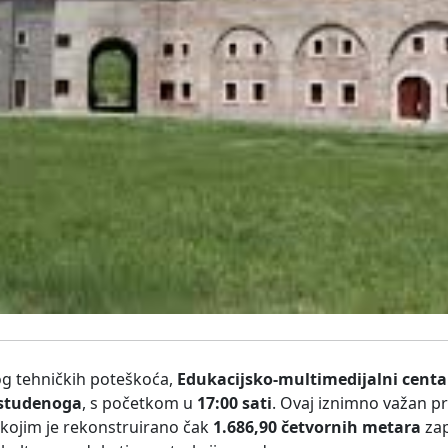
g tehničkih poteškoća,
Edukacijsko-multimedijalni centa
 studenoga
, s početkom u
17:00 sati
. Ovaj iznimno važan pr
 kojim je rekonstruirano čak
1.686,90 četvornih metara
zap