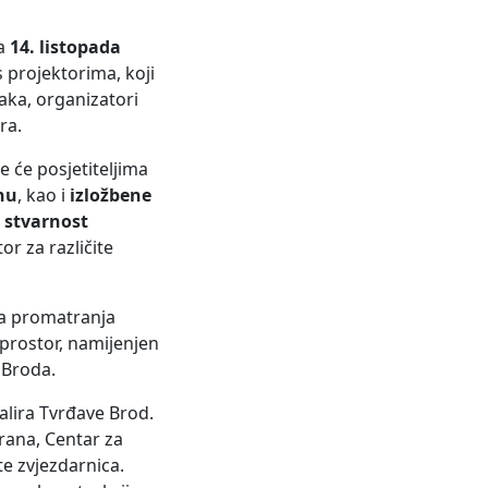
za
14. listopada
projektorima, koji
aka, organizatori
ra.
e će posjetiteljima
nu
, kao i
izložbene
u stvarnost
or za različite
na promatranja
i prostor, namijenjen
 Broda.
lira Tvrđave Brod.
orana, Centar za
te zvjezdarnica.