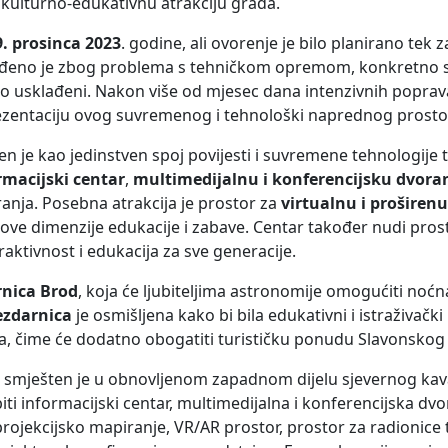
u kulturno-edukativnu atrakciju grada.
9. prosinca 2023
. godine, ali ovorenje je bilo planirano tek 
gođeno je zbog problema s tehničkom opremom, konkretno s 
o usklađeni. Nakon više od mjesec dana intenzivnih poprav
ezentaciju ovog suvremenog i tehnološki naprednog prosto
en je kao jedinstven spoj povijesti i suvremene tehnologije t
rmacijski centar
,
multimedijalnu i konferencijsku dvora
nja. Posebna atrakcija je prostor za
virtualnu i proširen
i nove dimenzije edukacije i zabave. Centar također nudi prost
raktivnost i edukacija za sve generacije.
rnica Brod
, koja će ljubiteljima astronomije omogućiti noć
ezdarnica
je osmišljena kako bi bila edukativni i istraživačk
ira, čime će dodatno obogatiti turističku ponudu Slavonskog
, smješten je u obnovljenom zapadnom dijelu sjevernog kava
iti informacijski centar, multimedijalna i konferencijska dv
projekcijsko mapiranje, VR/AR prostor, prostor za radionice 