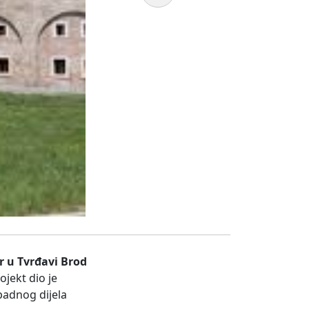
r u Tvrđavi Brod
ojekt dio je
adnog dijela