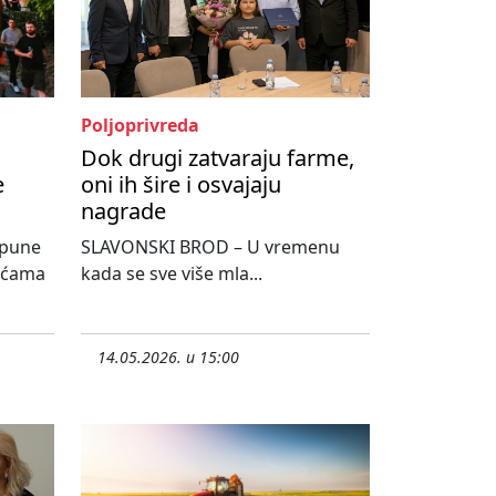
Poljoprivreda
Dok drugi zatvaraju farme,
e
oni ih šire i osvajaju
nagrade
spune
SLAVONSKI BROD – U vremenu
sućama
kada se sve više mla...
14.05.2026. u 15:00