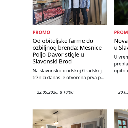
PROMO
PRO
Od obiteljske farme do
Nova 
ozbiljnog brenda: Mesnice
u Sl
Poljo-Davor stigle u
U vrem
Slavonski Brod
prepla
Na slavonskobrodskoj Gradskoj
upitno 
tržnici danas je otvorena prva p...
22.05.2026. u 10:00
20.05