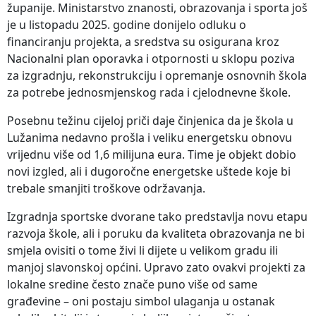
županije. Ministarstvo znanosti, obrazovanja i sporta još
je u listopadu 2025. godine donijelo odluku o
financiranju projekta, a sredstva su osigurana kroz
Nacionalni plan oporavka i otpornosti u sklopu poziva
za izgradnju, rekonstrukciju i opremanje osnovnih škola
za potrebe jednosmjenskog rada i cjelodnevne škole.
Posebnu težinu cijeloj priči daje činjenica da je škola u
Lužanima nedavno prošla i veliku energetsku obnovu
vrijednu više od 1,6 milijuna eura. Time je objekt dobio
novi izgled, ali i dugoročne energetske uštede koje bi
trebale smanjiti troškove održavanja.
Izgradnja sportske dvorane tako predstavlja novu etapu
razvoja škole, ali i poruku da kvaliteta obrazovanja ne bi
smjela ovisiti o tome živi li dijete u velikom gradu ili
manjoj slavonskoj općini. Upravo zato ovakvi projekti za
lokalne sredine često znače puno više od same
građevine – oni postaju simbol ulaganja u ostanak