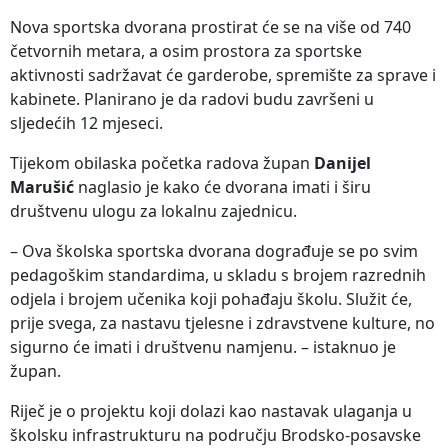
Nova sportska dvorana prostirat će se na više od 740
četvornih metara, a osim prostora za sportske
aktivnosti sadržavat će garderobe, spremište za sprave i
kabinete. Planirano je da radovi budu završeni u
sljedećih 12 mjeseci.
Tijekom obilaska početka radova župan
Danijel
Marušić
naglasio je kako će dvorana imati i širu
društvenu ulogu za lokalnu zajednicu.
– Ova školska sportska dvorana dograđuje se po svim
pedagoškim standardima, u skladu s brojem razrednih
odjela i brojem učenika koji pohađaju školu. Služit će,
prije svega, za nastavu tjelesne i zdravstvene kulture, no
sigurno će imati i društvenu namjenu. – istaknuo je
župan.
Riječ je o projektu koji dolazi kao nastavak ulaganja u
školsku infrastrukturu na području Brodsko-posavske