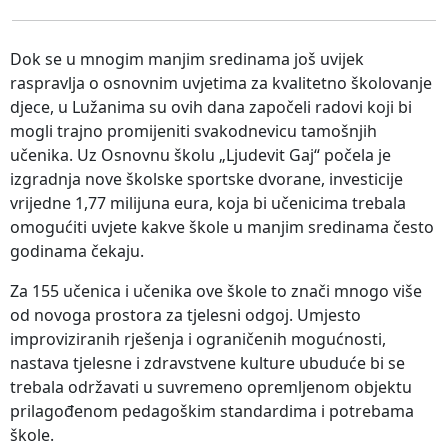
Dok se u mnogim manjim sredinama još uvijek
raspravlja o osnovnim uvjetima za kvalitetno školovanje
djece, u Lužanima su ovih dana započeli radovi koji bi
mogli trajno promijeniti svakodnevicu tamošnjih
učenika. Uz Osnovnu školu „Ljudevit Gaj“ počela je
izgradnja nove školske sportske dvorane, investicije
vrijedne 1,77 milijuna eura, koja bi učenicima trebala
omogućiti uvjete kakve škole u manjim sredinama često
godinama čekaju.
Za 155 učenica i učenika ove škole to znači mnogo više
od novoga prostora za tjelesni odgoj. Umjesto
improviziranih rješenja i ograničenih mogućnosti,
nastava tjelesne i zdravstvene kulture ubuduće bi se
trebala održavati u suvremeno opremljenom objektu
prilagođenom pedagoškim standardima i potrebama
škole.