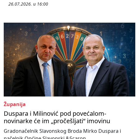
26.07.2026. u 16:00
Županija
Duspara i Milinović pod povećalom-
novinarke će im „pročešljati“ imovinu
Gradonačelnik Slavonskog Broda Mirko Duspara i
načelnik Općine Slavonski &Scaron...