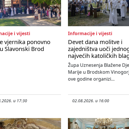
acije i vijesti
Informacije i vijesti
e vjernika ponovno
Devet dana molitve i
 u Slavonski Brod
zajedništva uoči jedno
najvećih katoličkih bl
Župa Uznesenja Blažene Dje
Marije u Brodskom Vinogorj
ove godine organizi...
.2026. u 17:30
02.08.2026. u 16:00