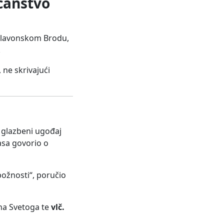
očanstvo
 Slavonskom Brodu,
.
 ne skrivajući
 glazbeni ugođaj
tasa govorio o
božnosti“, poručio
ha Svetoga te
vlč.