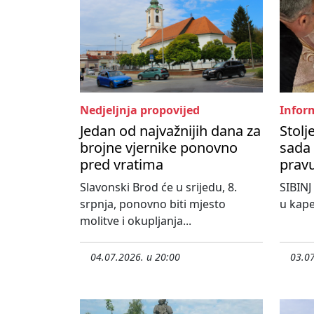
Nedjeljnja propovijed
Inform
Jedan od najvažnijih dana za
Stolj
brojne vjernike ponovno
sada 
pred vratima
pravu
Slavonski Brod će u srijedu, 8.
SIBINJ
srpnja, ponovno biti mjesto
u kape
molitve i okupljanja...
04.07.2026. u 20:00
03.07