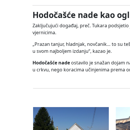
Hodočašće nade kao ogle
Zaključujući događaj, preč. Tukara podsjetio
vjernicima.
„Prazan tanjur, hladnjak, novčanik… to su teške
u svom najboljem izdanju“, kazao je.
Hodočašće nade
ostavilo je snažan dojam n
u crkvu, nego koracima učinjenima prema onim