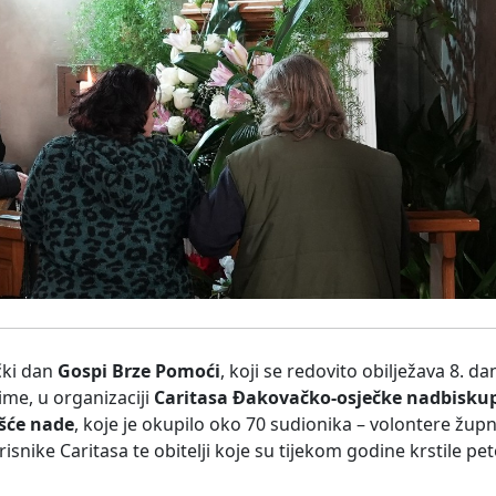
čki dan
Gospi Brze Pomoći
, koji se redovito obilježava 8. da
me, u organizaciji
Caritasa Đakovačko-osječke nadbiskup
šće nade
, koje je okupilo oko 70 sudionika – volontere župn
snike Caritasa te obitelji koje su tijekom godine krstile peto 