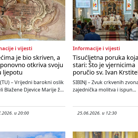
acije i vijesti
Informacije i vijesti
ećima je bio skriven, a
Tisućljetna poruka koj
ponovno otkriva svoju
stari: Što je vjernicima
 ljepotu
poručio sv. Ivan Krstite
 (TU) – Vrijedni barokni oslik
SIBINJ – Zvuk crkvenih zvona
li Blažene Djevice Marije ž...
zajednička molitva i ispun...
.2026. u 20:00
25.06.2026. u 12:30