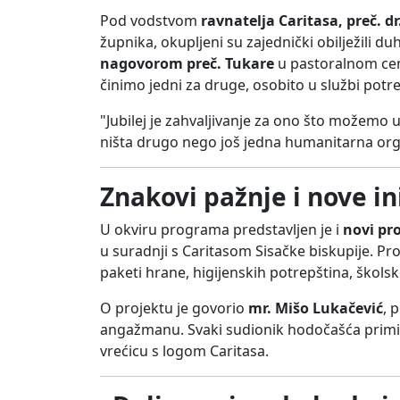
Pod vodstvom
ravnatelja Caritasa, preč. d
župnika, okupljeni su zajednički obilježili d
nagovorom preč. Tukare
u pastoralnom cent
činimo jedni za druge, osobito u službi potre
"Jubilej je zahvaljivanje za ono što možemo u
ništa drugo nego još jedna humanitarna orga
Znakovi pažnje i nove in
U okviru programa predstavljen je i
novi pro
u suradnji s Caritasom Sisačke biskupije. Proj
paketi hrane, higijenskih potrepština, školsk
O projektu je govorio
mr. Mišo Lukačević
, 
angažmanu. Svaki sudionik hodočašća primio 
vrećicu s logom Caritasa.