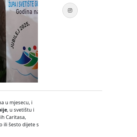
na u mjesecu, i
ije
, u svetištu i
ih Caritasa,
ili šesto dijete s