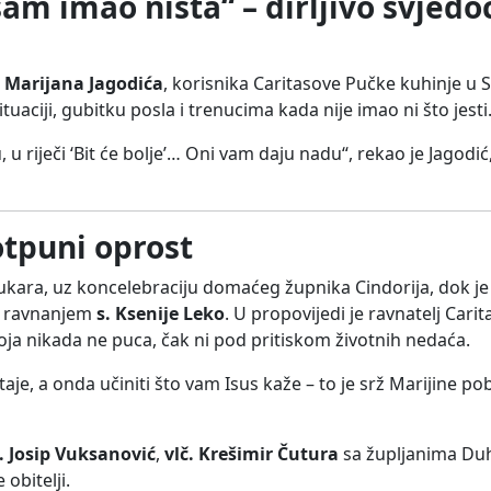
sam imao ništa“ – dirljivo svjed
o
Marijana Jagodića
, korisnika Caritasove Pučke kuhinje u
tuaciji, gubitku posla i trenucima kada nije imao ni što jesti
 u riječi ‘Bit će bolje’… Oni vam daju nadu“, rekao je Jagodić,
otpuni oprost
ukara, uz koncelebraciju domaćeg župnika Cindorija, dok je
 ravnanjem
s. Ksenije Leko
. U propovijedi je ravnatelj Cari
oja nikada ne puca, čak ni pod pritiskom životnih nedaća.
je, a onda učiniti što vam Isus kaže – to je srž Marijine po
č. Josip Vuksanović
,
vlč. Krešimir Čutura
sa župljanima Du
obitelji.