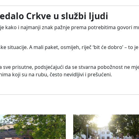
dalo Crkve u službi ljudi
 je kako i najmanji znak pažnje prema potrebitima govori m
 situacije. A mali paket, osmijeh, riječ ‘bit će dobro’ – to je
a sve prisutne, podsjećajući da se stvarna pobožnost ne mj
a koji su na rubu, često nevidljivi i prešućeni.