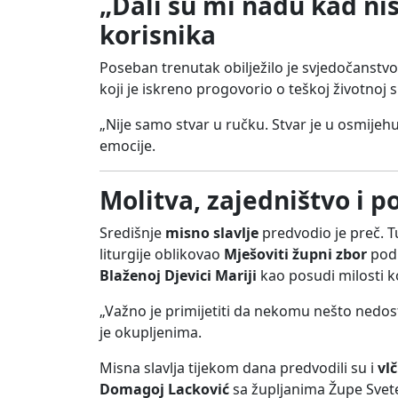
„Dali su mi nadu kad ni
korisnika
Poseban trenutak obilježilo je svjedočanstv
koji je iskreno progovorio o teškoj životnoj si
„Nije samo stvar u ručku. Stvar je u osmijehu,
emocije.
Molitva, zajedništvo i p
Središnje
misno slavlje
predvodio je preč. T
liturgije oblikovao
Mješoviti župni zbor
pod
Blaženoj Djevici Mariji
kao posudi milosti k
„Važno je primijetiti da nekomu nešto nedosta
je okupljenima.
Misna slavlja tijekom dana predvodili su i
vl
Domagoj Lacković
sa župljanima Župe Svete 