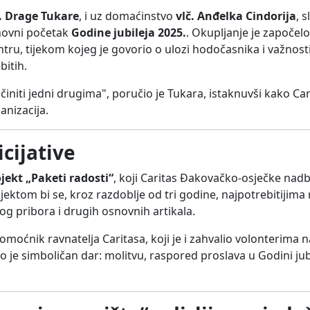
r. Drage Tukare
, i uz domaćinstvo
vlč. Anđelka Cindorija
, 
uhovni početak
Godine jubileja 2025.
. Okupljanje je započel
ru, tijekom kojeg je govorio o ulozi hodočasnika i važnost
bitih.
činiti jedni drugima", poručio je Tukara, istaknuvši kako Car
nizacija.
icijative
jekt „Paketi radosti“
, koji Caritas Đakovačko-osječke nad
ektom bi se, kroz razdoblje od tri godine, najpotrebitijima re
og pribora i drugih osnovnih artikala.
pomoćnik ravnatelja Caritasa, koji je i zahvalio volonterim
je simboličan dar: molitvu, raspored proslava u Godini jubi