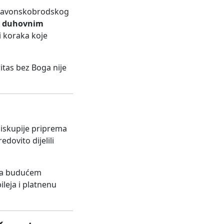
slavonskobrodskog
o
duhovnim
i koraka koje
itas bez Boga nije
biskupije priprema
dovito dijelili
a na budućem
leja i platnenu