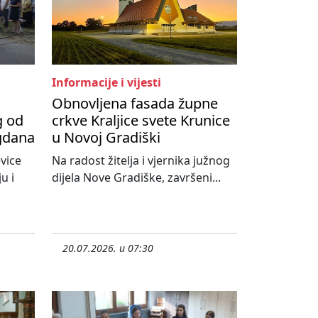
Informacije i vijesti
Obnovljena fasada župne
g od
crkve Kraljice svete Krunice
agdana
u Novoj Gradiški
vice
Na radost žitelja i vjernika južnog
u i
dijela Nove Gradiške, završeni...
20.07.2026. u 07:30