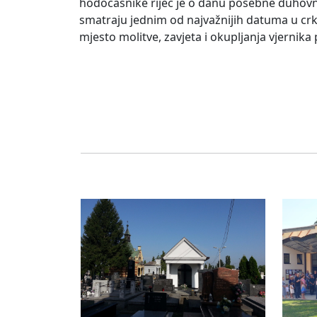
hodočasnike riječ je o danu posebne duhovne
smatraju jednim od najvažnijih datuma u crk
mjesto molitve, zavjeta i okupljanja vjernik