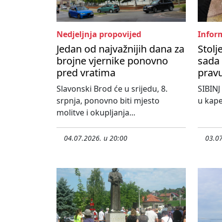
Nedjeljnja propovijed
Inform
Jedan od najvažnijih dana za
Stolj
brojne vjernike ponovno
sada 
pred vratima
pravu
Slavonski Brod će u srijedu, 8.
SIBINJ
srpnja, ponovno biti mjesto
u kape
molitve i okupljanja...
04.07.2026. u 20:00
03.07