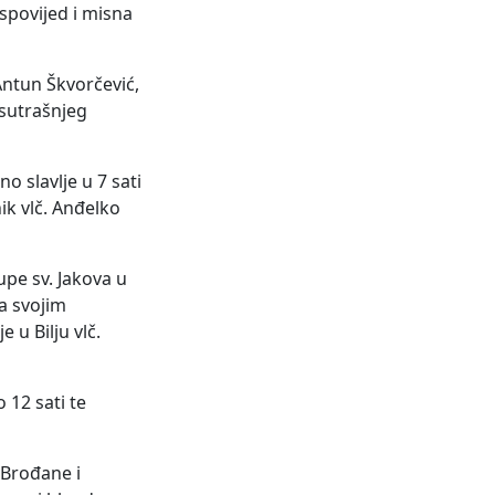
ispovijed i misna
Antun Škvorčević,
 sutrašnjeg
o slavlje u 7 sati
ik vlč. Anđelko
upe sv. Jakova u
sa svojim
 u Bilju vlč.
 12 sati te
 Brođane i