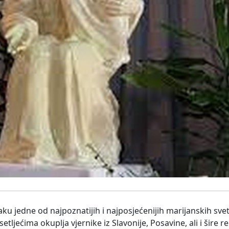
aku jedne od najpoznatijih i najposjećenijih marijanskih sv
tljećima okuplja vjernike iz Slavonije, Posavine, ali i šire 