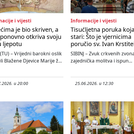
acije i vijesti
Informacije i vijesti
ećima je bio skriven, a
Tisućljetna poruka koj
ponovno otkriva svoju
stari: Što je vjernicima
 ljepotu
poručio sv. Ivan Krstite
 (TU) – Vrijedni barokni oslik
SIBINJ – Zvuk crkvenih zvona
li Blažene Djevice Marije ž...
zajednička molitva i ispun...
.2026. u 20:00
25.06.2026. u 12:30