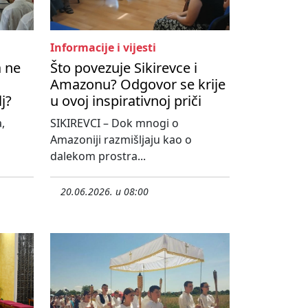
Informacije i vijesti
a ne
Što povezuje Sikirevce i
Amazonu? Odgovor se krije
lj?
u ovoj inspirativnoj priči
,
SIKIREVCI – Dok mnogi o
Amazoniji razmišljaju kao o
dalekom prostra...
20.06.2026. u 08:00