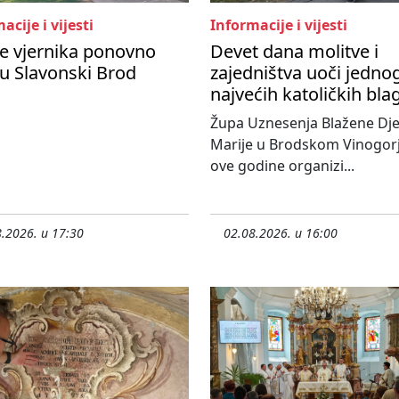
acije i vijesti
Informacije i vijesti
e vjernika ponovno
Devet dana molitve i
 u Slavonski Brod
zajedništva uoči jedno
najvećih katoličkih bl
Župa Uznesenja Blažene Dje
Marije u Brodskom Vinogorj
ove godine organizi...
.2026. u 17:30
02.08.2026. u 16:00