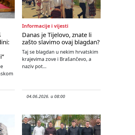
Informacije i vijesti
š
Danas je Tijelovo, znate li
ini:
zašto slavimo ovaj blagdan?
Taj se blagdan u nekim hrvatskim
i“
krajevima zove i Brašančevo, a
ne
naziv pot...
onskom
04.06.2026. u 08:00