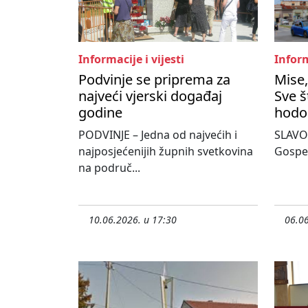
Informacije i vijesti
Inform
Podvinje se priprema za
Mise,
najveći vjerski događaj
Sve š
godine
hodo
PODVINJE – Jedna od najvećih i
SLAVON
najposjećenijih župnih svetkovina
Gospe
na područ...
10.06.2026. u 17:30
06.06