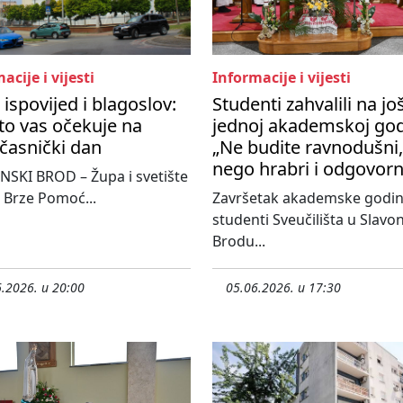
acije i vijesti
Informacije i vijesti
 ispovijed i blagoslov:
Studenti zahvalili na jo
to vas očekuje na
jednoj akademskoj god
časnički dan
„Ne budite ravnodušni,
nego hrabri i odgovorn
SKI BROD – Župa i svetište
 Brze Pomoć...
Završetak akademske godi
studenti Sveučilišta u Slav
Brodu...
.2026. u 20:00
05.06.2026. u 17:30