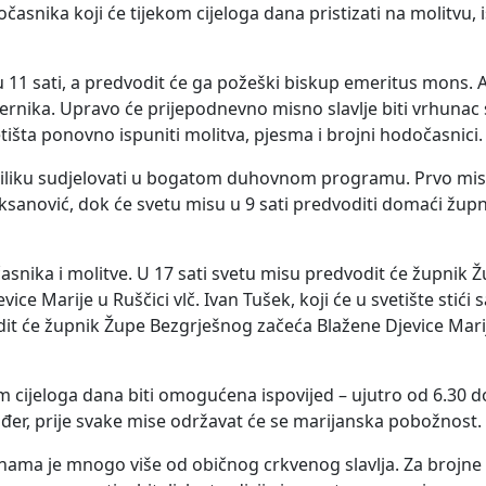
asnika koji će tijekom cijeloga dana pristizati na molitvu, 
u 11 sati, a predvodit će ga požeški biskup emeritus mons. 
j vjernika. Upravo će prijepodnevno misno slavlje biti vrhunac
tišta ponovno ispuniti molitva, pjesma i brojni hodočasnici.
i priliku sudjelovati u bogatom duhovnom programu. Prvo misn
uksanović, dok će svetu misu u 9 sati predvoditi domaći župn
asnika i molitve. U 17 sati svetu misu predvodit će župnik Ž
ice Marije u Ruščici vlč. Ivan Tušek, koji će u svetište stići 
dit će župnik Župe Bezgrješnog začeća Blažene Djevice Marije
m cijeloga dana biti omogućena ispovijed – ujutro od 6.30 do
đer, prije svake mise održavat će se marijanska pobožnost.
ma je mnogo više od običnog crkvenog slavlja. Za brojne