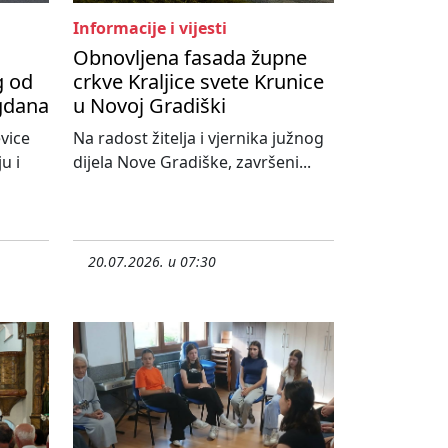
Informacije i vijesti
Obnovljena fasada župne
g od
crkve Kraljice svete Krunice
agdana
u Novoj Gradiški
vice
Na radost žitelja i vjernika južnog
u i
dijela Nove Gradiške, završeni...
20.07.2026. u 07:30