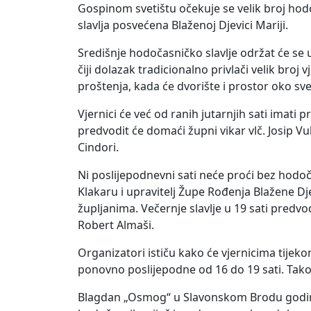
Gospinom svetištu očekuje se velik broj hodoč
slavlja posvećena Blaženoj Djevici Mariji.
Središnje hodočasničko slavlje održat će se 
čiji dolazak tradicionalno privlači velik bro
proštenja, kada će dvorište i prostor oko sve
Vjernici će već od ranih jutarnjih sati imat
predvodit će domaći župni vikar vlč. Josip V
Cindori.
Ni poslijepodnevni sati neće proći bez hodoč
Klakaru i upravitelj Župe Rođenja Blažene Djev
župljanima. Večernje slavlje u 19 sati predvo
Robert Almaši.
Organizatori ističu kako će vjernicima tijeko
ponovno poslijepodne od 16 do 19 sati. Tako
Blagdan „Osmog“ u Slavonskom Brodu godina